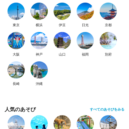
東京
横浜
伊豆
日光
京都
大阪
神戸
山口
福岡
別府
長崎
沖縄
人気のあそび
すべてのあそびをみる