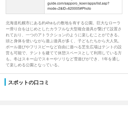
guide.com/sapporo_koen/apps/list.asp?
mode=2&ID=620005#Photo
北海道札幌市にある約4haもの敷地を有する公園。巨大なローラ
ー滑り台をはじめとしたカラフルな大型複合遊具が繋げて設置さ
れており、一つのアトラクションのように楽しむことができる。
頭と身体を使いながら遊ぶ遊具が多く、子どもたちから大人気。
ボール遊びやフリスピーなど自由に遊べる芝生広場はテントの設
営も可能で、テントを建てて休憩スペースとして利用している方
も。冬はスキー山でスキーやソリなど雪遊びができ、1年を通し
て楽しめる公園となっている。
スポットの口コミ