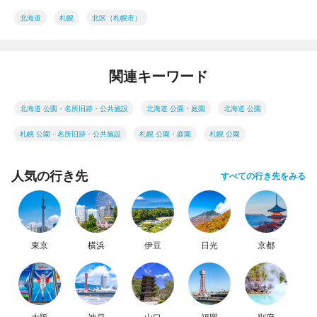
北海道
札幌
北区（札幌市）
関連キーワード
北海道 公園・名所旧跡・公共施設
北海道 公園・庭園
北海道 公園
札幌 公園・名所旧跡・公共施設
札幌 公園・庭園
札幌 公園
人気の行き先
すべての行き先をみる
東京
横浜
伊豆
日光
京都
大阪
神戸
山口
福岡
別府