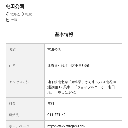
屯田公園
北海道
札幌
公園
基本情報
名称
屯田公園
住所
北海道札幌市北区屯田8条6
アクセス方法
地下鉄南北線「麻生駅」から中央バス南花畔
通線[麻17]乗車、「ジョイフルエーケー屯田
店」下車し徒歩2分
料金
無料
連絡先
011-771-4211
ホームページ
http://www2.wagamachi-