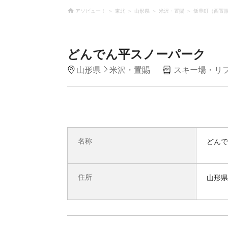
アソビュー！
東北
山形県
米沢・置賜
飯豊町（西置
どんでん平スノーパーク
山形県
米沢・置賜
スキー場・リ
名称
どんで
住所
山形県