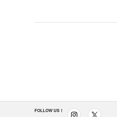
FOLLOW US！
instagram
x