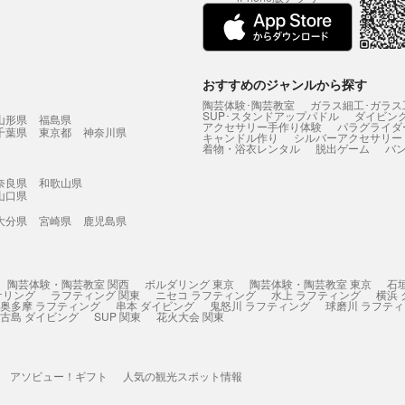
おすすめのジャンルから探す
陶芸体験･陶芸教室
ガラス細工･ガラス
SUP･スタンドアップパドル
ダイビン
山形県
福島県
アクセサリー手作り体験
パラグライダ
千葉県
東京都
神奈川県
キャンドル作り
シルバーアクセサリー
着物・浴衣レンタル
脱出ゲーム
バ
奈良県
和歌山県
山口県
大分県
宮崎県
鹿児島県
陶芸体験・陶芸教室 関西
ボルダリング 東京
陶芸体験・陶芸教室 東京
石
ケリング
ラフティング 関東
ニセコ ラフティング
水上 ラフティング
横浜
奥多摩 ラフティング
串本 ダイビング
鬼怒川 ラフティング
球磨川 ラフテ
古島 ダイビング
SUP 関東
花火大会 関東
アソビュー！ギフト
人気の観光スポット情報