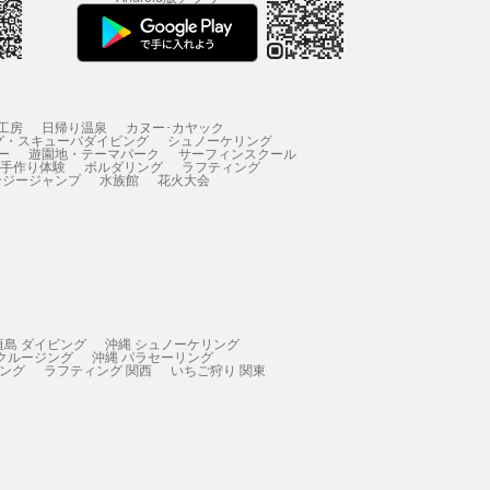
工房
日帰り温泉
カヌー･カヤック
グ・スキューバダイビング
シュノーケリング
ー
遊園地・テーマパーク
サーフィンスクール
 手作り体験
ボルダリング
ラフティング
ンジージャンプ
水族館
花火大会
垣島 ダイビング
沖縄 シュノーケリング
 クルージング
沖縄 パラセーリング
ィング
ラフティング 関西
いちご狩り 関東