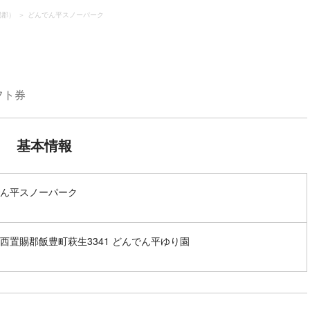
賜郡）
どんでん平スノーパーク
フト券
基本情報
ん平スノーパーク
西置賜郡飯豊町萩生3341 どんでん平ゆり園