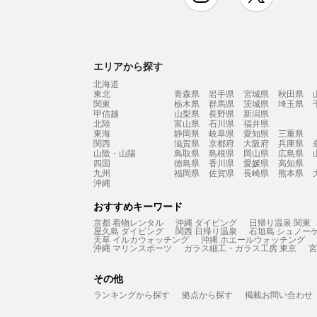
エリアから探す
北海道
東北
青森県
岩手県
宮城県
秋田県
関東
栃木県
群馬県
茨城県
埼玉県
甲信越
山梨県
長野県
新潟県
北陸
富山県
石川県
福井県
東海
静岡県
岐阜県
愛知県
三重県
関西
滋賀県
京都府
大阪府
兵庫県
山陰・山陽
鳥取県
島根県
岡山県
広島県
四国
徳島県
香川県
愛媛県
高知県
九州
福岡県
佐賀県
長崎県
熊本県
沖縄
おすすめキーワード
京都 着物レンタル
沖縄 ダイビング
日帰り温泉 関東
屋久島 ダイビング
関西 日帰り温泉
石垣島 シュノー
天草 イルカウォッチング
沖縄 ホエールウォッチング
沖縄 マリンスポーツ
ガラス細工・ガラス工房 東京
宮
その他
ランキングから探す
拠点から探す
掲載お問い合わせ