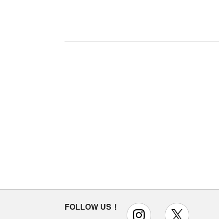
FOLLOW US！
instagram
x