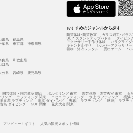
おすすめのジャンルから探す
陶芸体験･陶芸教室
ガラス細工･ガラス
SUP･スタンドアップパドル
ダイビン
山形県
福島県
アクセサリー手作り体験
パラグライダ
千葉県
東京都
神奈川県
キャンドル作り
シルバーアクセサリー
着物・浴衣レンタル
脱出ゲーム
バ
奈良県
和歌山県
山口県
大分県
宮崎県
鹿児島県
陶芸体験・陶芸教室 関西
ボルダリング 東京
陶芸体験・陶芸教室 東京
石
ケリング
ラフティング 関東
ニセコ ラフティング
水上 ラフティング
横浜
奥多摩 ラフティング
串本 ダイビング
鬼怒川 ラフティング
球磨川 ラフテ
古島 ダイビング
SUP 関東
花火大会 関東
アソビュー！ギフト
人気の観光スポット情報