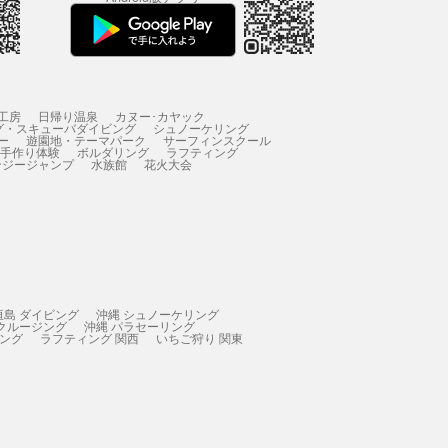
工房
日帰り温泉
カヌー･カヤック
グ・スキューバダイビング
シュノーケリング
ー
遊園地・テーマパーク
サーフィンスクール
 手作り体験
ボルダリング
ラフティング
ンジージャンプ
水族館
花火大会
垣島 ダイビング
沖縄 シュノーケリング
 クルージング
沖縄 パラセーリング
ィング
ラフティング 関西
いちご狩り 関東