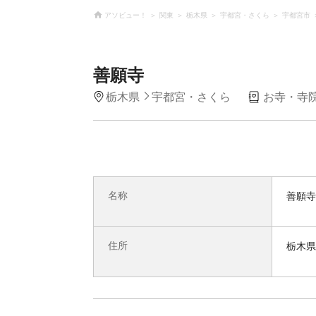
アソビュー！
関東
栃木県
宇都宮・さくら
宇都宮市
善願寺
栃木県
宇都宮・さくら
お寺・寺
名称
善願寺
住所
栃木県