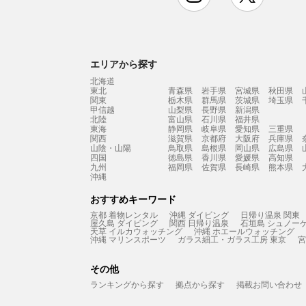
エリアから探す
北海道
東北
青森県
岩手県
宮城県
秋田県
関東
栃木県
群馬県
茨城県
埼玉県
甲信越
山梨県
長野県
新潟県
北陸
富山県
石川県
福井県
東海
静岡県
岐阜県
愛知県
三重県
関西
滋賀県
京都府
大阪府
兵庫県
山陰・山陽
鳥取県
島根県
岡山県
広島県
四国
徳島県
香川県
愛媛県
高知県
九州
福岡県
佐賀県
長崎県
熊本県
沖縄
おすすめキーワード
京都 着物レンタル
沖縄 ダイビング
日帰り温泉 関東
屋久島 ダイビング
関西 日帰り温泉
石垣島 シュノー
天草 イルカウォッチング
沖縄 ホエールウォッチング
沖縄 マリンスポーツ
ガラス細工・ガラス工房 東京
宮
その他
ランキングから探す
拠点から探す
掲載お問い合わせ