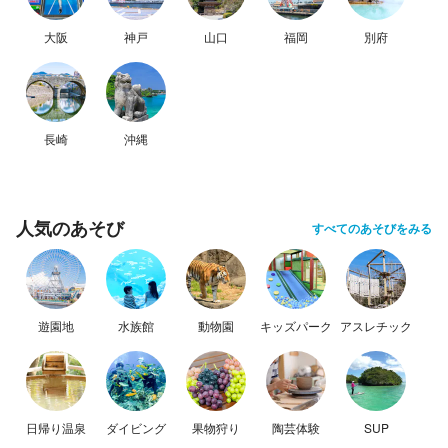
大阪
神戸
山口
福岡
別府
長崎
沖縄
人気のあそび
すべてのあそびをみる
遊園地
水族館
動物園
キッズパーク
アスレチック
日帰り温泉
ダイビング
果物狩り
陶芸体験
SUP