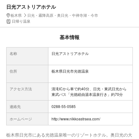
日光アストリアホテル
栃木県
日光・霧降高原・奥日光・中禅寺湖・今市
日帰り温泉
基本情報
名称
日光アストリアホテル
住所
栃木県日光市光徳温泉
アクセス方法
清滝ICから車で約40分、日光・東武日光から
東武バス「光徳経由湯本温泉行き」約70分
連絡先
0288-55-0585
ホームページ
http://www.nikkoastraea.com/
栃木県日光市にある光徳温泉唯一のリゾートホテル。奥日光の大