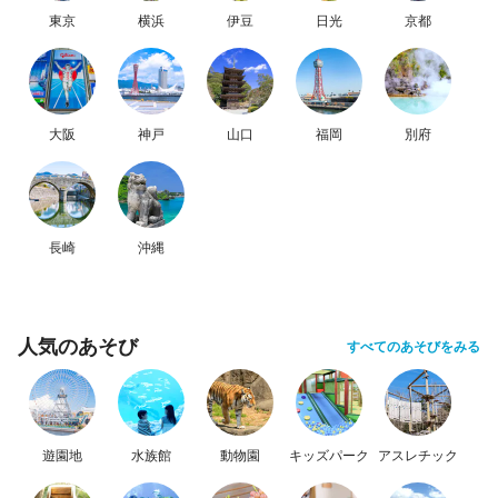
東京
横浜
伊豆
日光
京都
大阪
神戸
山口
福岡
別府
長崎
沖縄
人気のあそび
すべてのあそびをみる
遊園地
水族館
動物園
キッズパーク
アスレチック