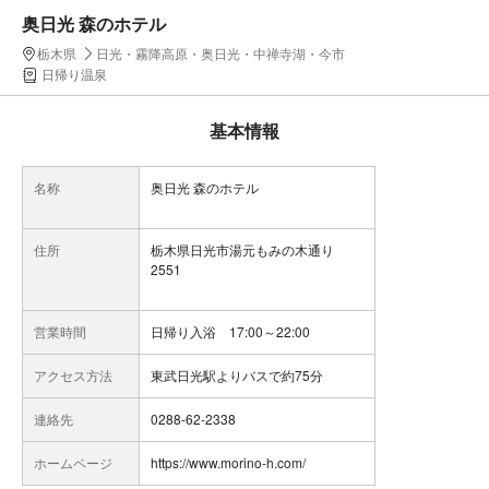
奥日光 森のホテル
栃木県
日光・霧降高原・奥日光・中禅寺湖・今市
日帰り温泉
基本情報
名称
奥日光 森のホテル
住所
栃木県日光市湯元もみの木通り
2551
営業時間
日帰り入浴 17:00～22:00
アクセス方法
東武日光駅よりバスで約75分
連絡先
0288-62-2338
ホームページ
https://www.morino-h.com/