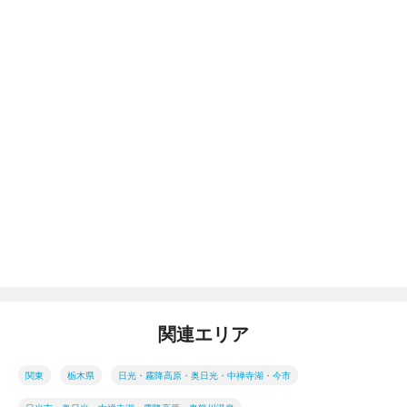
関連エリア
関東
栃木県
日光・霧降高原・奥日光・中禅寺湖・今市