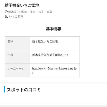
益子観光いちご団地
栃木県
馬頭・茂木・益子・真岡
いちご狩り
基本情報
名称
益子観光いちご団地
住所
栃木県芳賀郡益子町塙527-6
ホームページ
http://www.15dannchi.sakura.ne.jp
/
スポットの口コミ