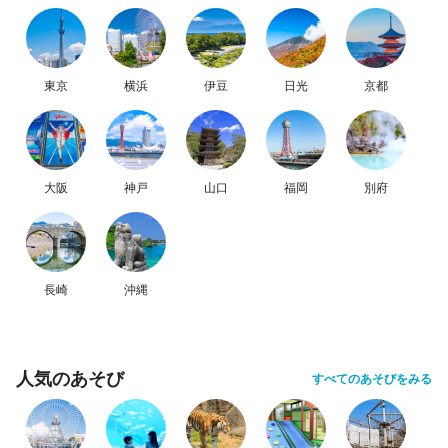
東京
横浜
伊豆
日光
京都
大阪
神戸
山口
福岡
別府
長崎
沖縄
人気のあそび
すべてのあそびをみる