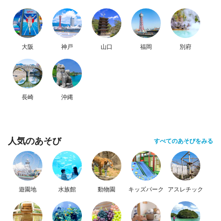
大阪
神戸
山口
福岡
別府
長崎
沖縄
人気のあそび
すべてのあそびをみる
遊園地
水族館
動物園
キッズパーク
アスレチック