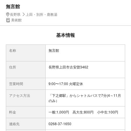
無言館
長野県
上田・別所・鹿教湯
美術館
基本情報
名称
無言館
住所
長野県上田市古安曽3462
営業時間
9:00〜17:00 火曜定休
アクセス方法
「下之郷駅」からシャトルバスで7分(4～11月
のみ）
料金
一般:1,000円 高大生:800円 小中生:100円
連絡先
0268-37-1650