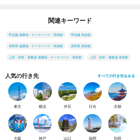
関連キーワード
甲信越 遊園地・テーマパーク・美術館
甲信越 美術館
長野県 遊園地・テーマパーク・美術館
長野県 美術館
上田・別所・鹿教湯 遊園地・テーマパーク・美術館
上田・別所・鹿教湯 美術館
人気の行き先
すべての行き先をみる
東京
横浜
伊豆
日光
京都
大阪
神戸
山口
福岡
別府