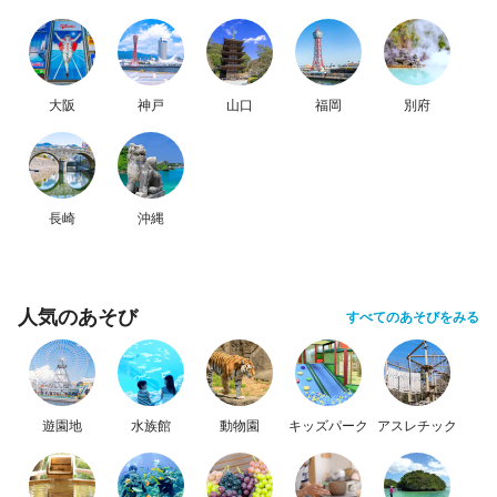
大阪
神戸
山口
福岡
別府
長崎
沖縄
人気のあそび
すべてのあそびをみる
遊園地
水族館
動物園
キッズパーク
アスレチック