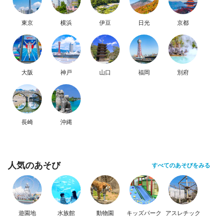
東京
横浜
伊豆
日光
京都
大阪
神戸
山口
福岡
別府
長崎
沖縄
人気のあそび
すべてのあそびをみる
遊園地
水族館
動物園
キッズパーク
アスレチック