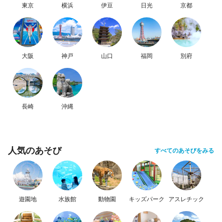
東京
横浜
伊豆
日光
京都
大阪
神戸
山口
福岡
別府
長崎
沖縄
人気のあそび
すべてのあそびをみる
遊園地
水族館
動物園
キッズパーク
アスレチック