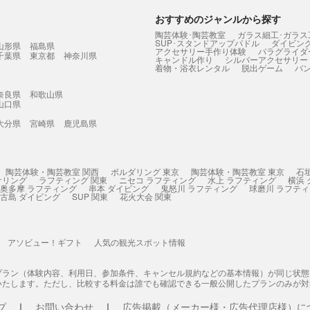
おすすめのジャンルから探す
陶芸体験･陶芸教室
ガラス細工･ガラス
SUP･スタンドアップパドル
ダイビン
山形県
福島県
アクセサリー手作り体験
パラグライダ
千葉県
東京都
神奈川県
キャンドル作り
シルバーアクセサリー
着物・浴衣レンタル
脱出ゲーム
バ
奈良県
和歌山県
山口県
大分県
宮崎県
鹿児島県
陶芸体験・陶芸教室 関西
ボルダリング 東京
陶芸体験・陶芸教室 東京
石
ケリング
ラフティング 関東
ニセコ ラフティング
水上 ラフティング
横浜
奥多摩 ラフティング
串本 ダイビング
鬼怒川 ラフティング
球磨川 ラフテ
古島 ダイビング
SUP 関東
花火大会 関東
アソビュー！ギフト
人気の観光スポット情報
プラン（体験内容、利用日、参加条件、キャンセル規約などの基本情報）が同じ状
いたします。ただし、比較する料金は誰でも確認できる一般公開したプランのみが対
プ
お問い合わせ
広告掲載（メーカー様・広告代理店様）に