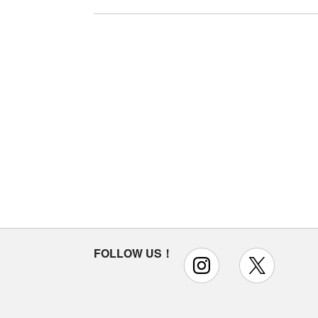
FOLLOW US！
instagram
x