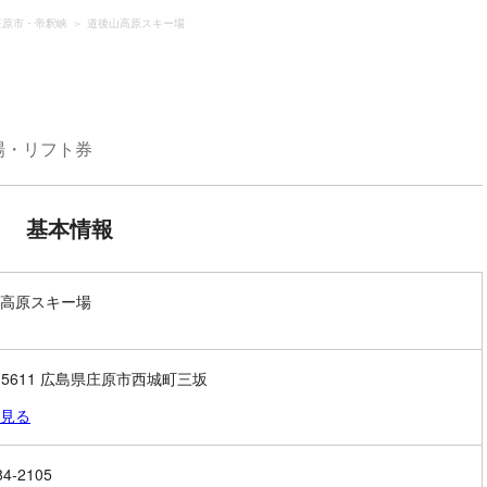
庄原市・帝釈峡
道後山高原スキー場
場・リフト券
基本情報
高原スキー場
9-5611 広島県庄原市西城町三坂
見る
84-2105