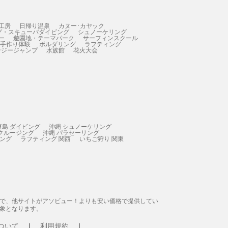
工房
日帰り温泉
カヌー･カヤック
グ・スキューバダイビング
シュノーケリング
ー
遊園地・テーマパーク
サーフィンスクール
 手作り体験
ボルダリング
ラフティング
ンジージャンプ
水族館
花火大会
垣島 ダイビング
沖縄 シュノーケリング
 クルージング
沖縄 パラセーリング
ィング
ラフティング 関西
いちご狩り 関東
態で、他サイトがアソビュー！よりも安い価格で提供してい
象となります。
ついて
利用規約