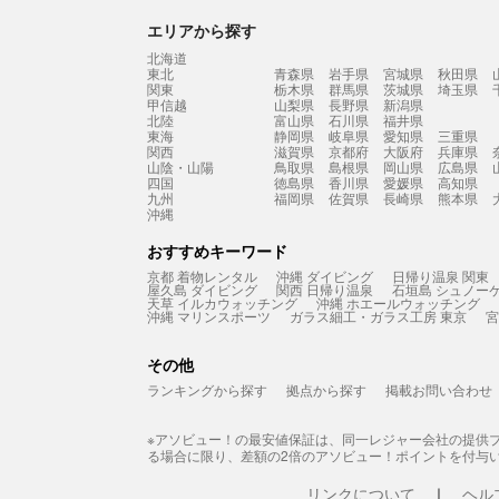
エリアから探す
北海道
東北
青森県
岩手県
宮城県
秋田県
関東
栃木県
群馬県
茨城県
埼玉県
甲信越
山梨県
長野県
新潟県
北陸
富山県
石川県
福井県
東海
静岡県
岐阜県
愛知県
三重県
関西
滋賀県
京都府
大阪府
兵庫県
山陰・山陽
鳥取県
島根県
岡山県
広島県
四国
徳島県
香川県
愛媛県
高知県
九州
福岡県
佐賀県
長崎県
熊本県
沖縄
おすすめキーワード
京都 着物レンタル
沖縄 ダイビング
日帰り温泉 関東
屋久島 ダイビング
関西 日帰り温泉
石垣島 シュノー
天草 イルカウォッチング
沖縄 ホエールウォッチング
沖縄 マリンスポーツ
ガラス細工・ガラス工房 東京
宮
その他
ランキングから探す
拠点から探す
掲載お問い合わせ
※アソビュー！の最安値保証は、同一レジャー会社の提供
る場合に限り、差額の2倍のアソビュー！ポイントを付与
リンクについて
ヘル