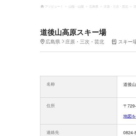
アソビュー！
山陰・山陽
広島県
庄原・三次・芸北
道後山高原スキー場
広島県
庄原・三次・芸北
スキー
名称
道後山
住所
〒72
地図を
連絡先
0824-