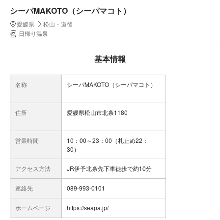
シーパMAKOTO（シーパマコト）
愛媛県
松山・道後
日帰り温泉
基本情報
名称
シーパMAKOTO（シーパマコト）
住所
愛媛県松山市北条1180
営業時間
10：00～23：00（札止め22：
30）
アクセス方法
JR伊予北条先下車徒歩で約10分
連絡先
089-993-0101
ホームページ
https://seapa.jp/