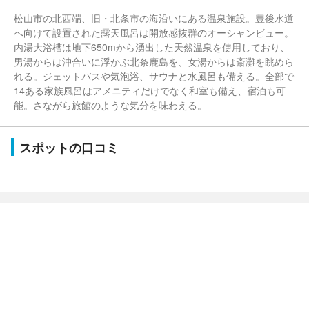
松山市の北西端、旧・北条市の海沿いにある温泉施設。豊後水道
へ向けて設置された露天風呂は開放感抜群のオーシャンビュー。
内湯大浴槽は地下650mから湧出した天然温泉を使用しており、
男湯からは沖合いに浮かぶ北条鹿島を、女湯からは斎灘を眺めら
れる。ジェットバスや気泡浴、サウナと水風呂も備える。全部で
14ある家族風呂はアメニティだけでなく和室も備え、宿泊も可
能。さながら旅館のような気分を味わえる。
スポットの口コミ