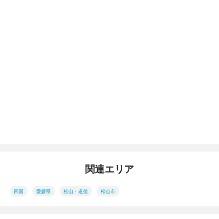
関連エリア
四国
愛媛県
松山・道後
松山市