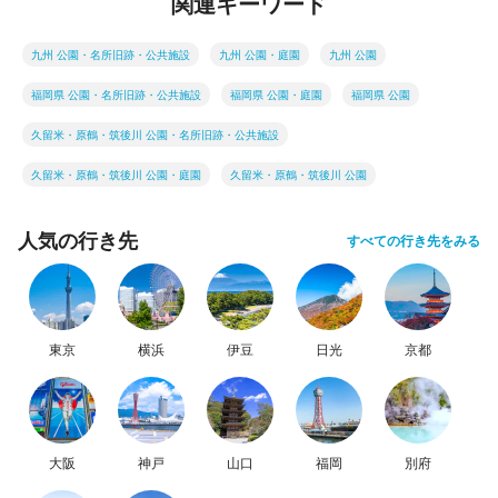
関連キーワード
九州 公園・名所旧跡・公共施設
九州 公園・庭園
九州 公園
福岡県 公園・名所旧跡・公共施設
福岡県 公園・庭園
福岡県 公園
久留米・原鶴・筑後川 公園・名所旧跡・公共施設
久留米・原鶴・筑後川 公園・庭園
久留米・原鶴・筑後川 公園
人気の行き先
すべての行き先をみる
東京
横浜
伊豆
日光
京都
大阪
神戸
山口
福岡
別府