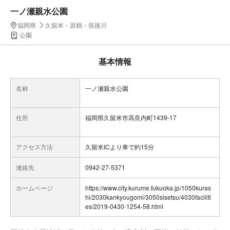
一ノ瀬親水公園
福岡県
久留米・原鶴・筑後川
公園
基本情報
名称
一ノ瀬親水公園
住所
福岡県久留米市高良内町1439-17
アクセス方法
久留米ICより車で約15分
連絡先
0942-27-5371
ホームページ
https://www.city.kurume.fukuoka.jp/1050kuras
hi/2030kankyougomi/3050sisetsu/4030faciliti
es/2019-0430-1254-58.html