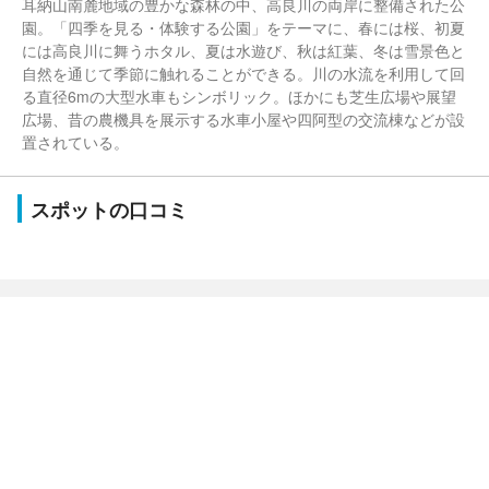
耳納山南麓地域の豊かな森林の中、高良川の両岸に整備された公
園。「四季を見る・体験する公園」をテーマに、春には桜、初夏
には高良川に舞うホタル、夏は水遊び、秋は紅葉、冬は雪景色と
自然を通じて季節に触れることができる。川の水流を利用して回
る直径6mの大型水車もシンボリック。ほかにも芝生広場や展望
広場、昔の農機具を展示する水車小屋や四阿型の交流棟などが設
置されている。
スポットの口コミ