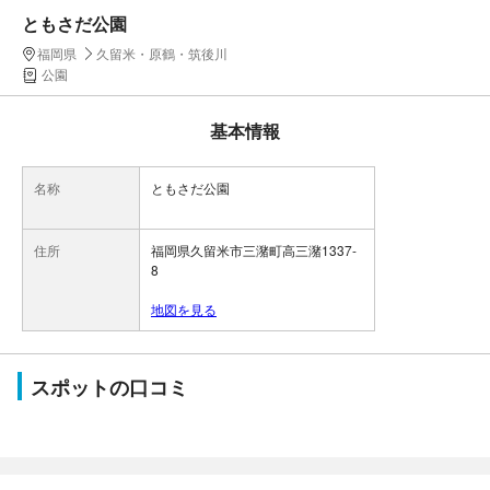
ともさだ公園
福岡県
久留米・原鶴・筑後川
公園
基本情報
名称
ともさだ公園
住所
福岡県久留米市三潴町高三潴1337-
8
地図を見る
スポットの口コミ