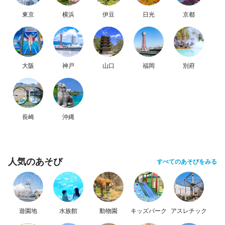
東京
横浜
伊豆
日光
京都
大阪
神戸
山口
福岡
別府
長崎
沖縄
人気のあそび
すべてのあそびをみる
遊園地
水族館
動物園
キッズパーク
アスレチック