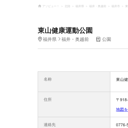
アソビュー！
北陸
福井県
福井・奥越前
福井市
東
東山健康運動公園
福井県
福井・奥越前
公園
名称
東山健
住所
〒918
地図を
連絡先
0776-