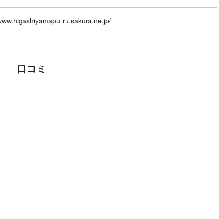
/www.higashiyamapu-ru.sakura.ne.jp/
口コミ