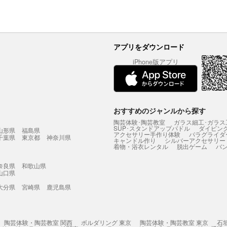
アプリをダウンロード
iPhone版アプリ
おすすめのジャンルから探す
陶芸体験･陶芸教室
ガラス細工･ガラス
SUP･スタンドアップパドル
ダイビン
山形県
福島県
アクセサリー手作り体験
パラグライダ
千葉県
東京都
神奈川県
キャンドル作り
シルバーアクセサリー
着物・浴衣レンタル
脱出ゲーム
バ
奈良県
和歌山県
山口県
大分県
宮崎県
鹿児島県
陶芸体験・陶芸教室 関西
ボルダリング 東京
陶芸体験・陶芸教室 東京
石