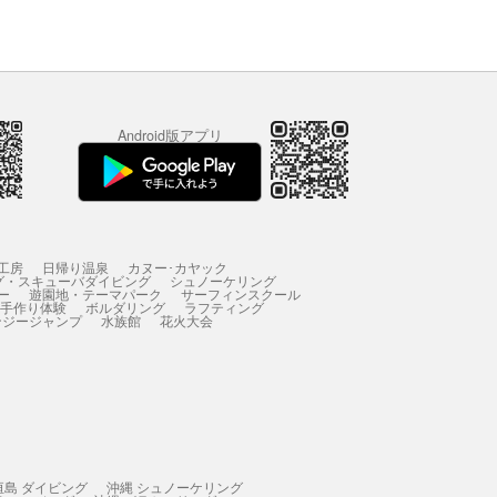
Android版アプリ
工房
日帰り温泉
カヌー･カヤック
グ・スキューバダイビング
シュノーケリング
ー
遊園地・テーマパーク
サーフィンスクール
 手作り体験
ボルダリング
ラフティング
ンジージャンプ
水族館
花火大会
垣島 ダイビング
沖縄 シュノーケリング