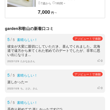
7歳から
1時間 ~
7,000
〜
円
garden和歌山の新着口コミ
5
/
アソビュー！で体験
5
素晴らしい！
彼女が大変に親切にしていただき、喜んでくれました。北海
道で遠方から来てくれた初めてのデートでしたが、非常に思
い出になりま...
0
いいね
2023/12/9
たかなおさん
5
/
アソビュー！で体験
5
素晴らしい！
楽しかったー
0
いいね
2023/10/8
ち。とひ。さん
5
/
5
素晴らしい！
手作り初めてで 楽しかったです(^^)