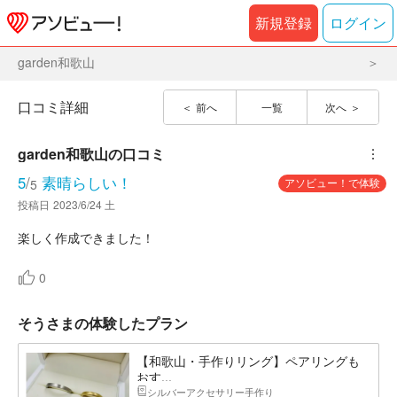
新規登録
ログイン
garden和歌山
口コミ詳細
前へ
一覧
次へ
garden和歌山
の口コミ
︙
5
/
素晴らしい！
アソビュー！で体験
5
投稿日
2023/6/24 土
楽しく作成できました！
0
そうさまの体験したプラン
【和歌山・手作りリング】ペアリングも
おす...
シルバーアクセサリー手作り