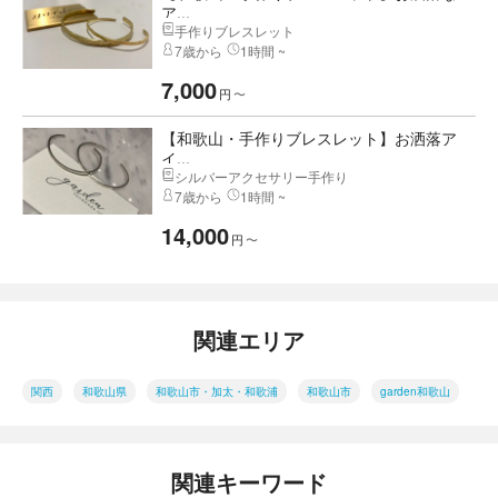
ア...
手作りブレスレット
7歳から
1時間 ~
7,000
円
〜
【和歌山・手作りブレスレット】お洒落ア
イ...
シルバーアクセサリー手作り
7歳から
1時間 ~
14,000
円
〜
関連エリア
関西
和歌山県
和歌山市・加太・和歌浦
和歌山市
garden和歌山
関連キーワード