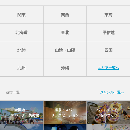
関東
関西
東海
北海道
東北
甲信越
北陸
山陰・山陽
四国
九州
沖縄
エリア一覧へ
遊び一覧
ジャンル一覧へ
遊園地・
温泉・スパ・
ハンドメイド・
テーマパーク・美術館
リラクゼーション
ものづくり