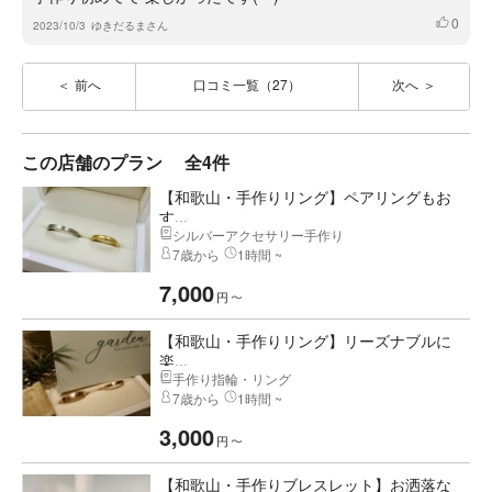
0
いいね
2023/10/3
ゆきだるまさん
前へ
口コミ一覧（27）
次へ
この店舗のプラン
全4件
【和歌山・手作りリング】ペアリングもお
す...
シルバーアクセサリー手作り
7歳から
1時間 ~
7,000
円
〜
【和歌山・手作りリング】リーズナブルに
楽...
手作り指輪・リング
7歳から
1時間 ~
3,000
円
〜
【和歌山・手作りブレスレット】お洒落な