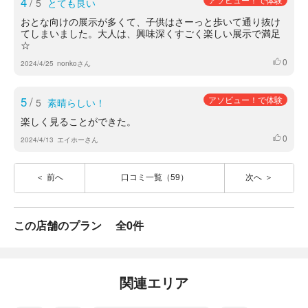
4
/
5
とても良い
おとな向けの展示が多くて、子供はさーっと歩いて通り抜け
てしまいました。大人は、興味深くすごく楽しい展示で満足
☆
0
いいね
2024/4/25
nonkoさん
5
/
アソビュー！で体験
5
素晴らしい！
楽しく見ることができた。
0
いいね
2024/4/13
エイホーさん
前へ
口コミ一覧（59）
次へ
この店舗のプラン
全0件
関連エリア