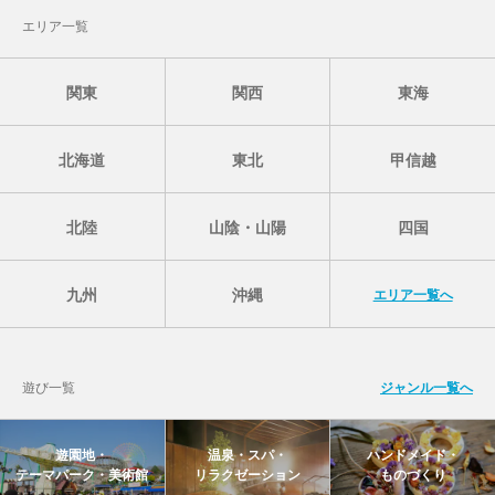
エリア一覧
関東
関西
東海
北海道
東北
甲信越
北陸
山陰・山陽
四国
九州
沖縄
エリア一覧へ
遊び一覧
ジャンル一覧へ
遊園地・
温泉・スパ・
ハンドメイド・
テーマパーク・美術館
リラクゼーション
ものづくり