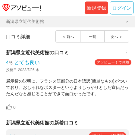
新規登録
ログイン
新潟県立近代美術館
口コミ詳細
前へ
一覧
次へ
新潟県立近代美術館
の口コミ
︙
4
/
とても良い
アソビュー！で体験
5
投稿日
2023/7/26 水
展示横の説明に、フランス語部分の日本語訳(簡単なもの)がつい
ており、おしゃれなポスターというよりしっかりとした宣伝だっ
たんだなと感じることができて面白かったです。
0
新潟県立近代美術館の新着口コミ
アソビュー！で体験