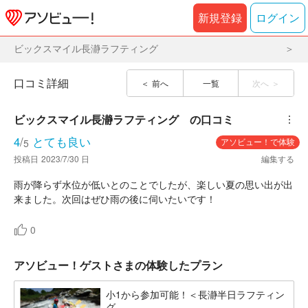
新規登録
ログイン
ビックスマイル長瀞ラフティング
口コミ詳細
前へ
一覧
次へ
ビックスマイル長瀞ラフティング	
の口コミ
︙
4
/
とても良い
アソビュー！で体験
5
投稿日
2023/7/30 日
編集する
雨が降らず水位が低いとのことでしたが、楽しい夏の思い出が出
来ました。次回はぜひ雨の後に伺いたいです！
0
アソビュー！ゲストさまの体験したプラン
小1から参加可能！＜長瀞半日ラフティン
グ...