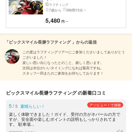
ラフティング
7歳から
3時間15分 ~
5,480
〜
円
「ビックスマイル長瀞ラフティング 」からの返信
この度はラフティングツアーにご参加くださいましてありがとう
ございました！

楽しい思い出になったとのこと、嬉しく思います。

次回は水位がいいタイミングになれば最高ですね。

スタッフ一同またのご参加をお待ちしております！
ビックスマイル長瀞ラフティング の新着口コミ
5
/
アソビュー！で体験
5
素晴らしい！
楽しく体験できました！ガイド、受付の方がネパールの方で
すが、安全面や楽しむポイントの説明もしっかりされてま
す。 駐車場...
0
いいね