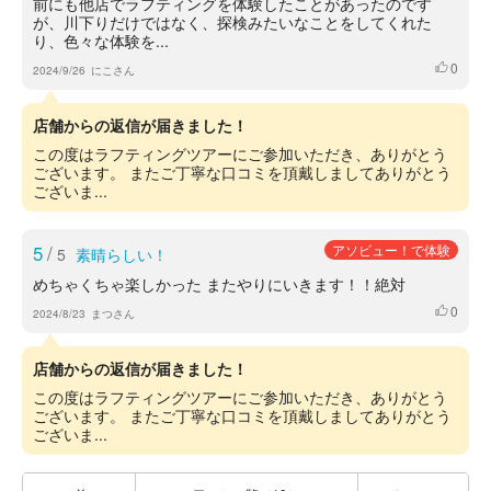
前にも他店でラフティングを体験したことがあったのです
が、川下りだけではなく、探検みたいなことをしてくれた
り、色々な体験を...
0
いいね
2024/9/26
にこさん
店舗からの返信が届きました！
この度はラフティングツアーにご参加いただき、ありがとう
ございます。 またご丁寧な口コミを頂戴しましてありがとう
ございま...
5
/
アソビュー！で体験
5
素晴らしい！
めちゃくちゃ楽しかった またやりにいきます！！絶対
0
いいね
2024/8/23
まつさん
店舗からの返信が届きました！
この度はラフティングツアーにご参加いただき、ありがとう
ございます。 またご丁寧な口コミを頂戴しましてありがとう
ございま...