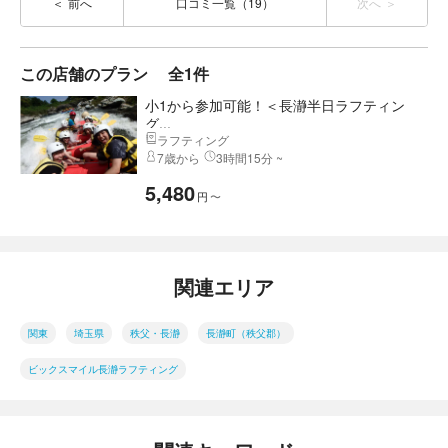
前へ
口コミ一覧（19）
次へ
この店舗のプラン
全1件
小1から参加可能！＜長瀞半日ラフティン
グ...
ラフティング
7歳から
3時間15分 ~
5,480
円
〜
関連エリア
関東
埼玉県
秩父・長瀞
長瀞町（秩父郡）
ビックスマイル長瀞ラフティング