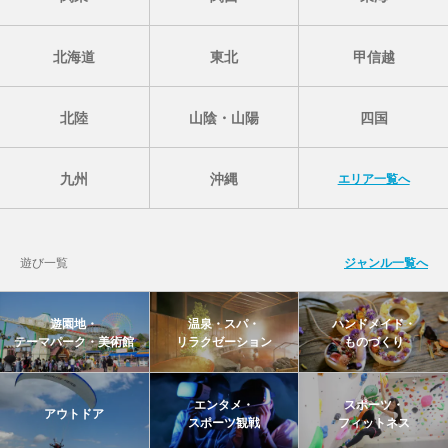
北海道
東北
甲信越
北陸
山陰・山陽
四国
九州
沖縄
エリア一覧へ
遊び一覧
ジャンル一覧へ
遊園地・
温泉・スパ・
ハンドメイド・
テーマパーク・美術館
リラクゼーション
ものづくり
エンタメ・
スポーツ・
アウトドア
スポーツ観戦
フィットネス