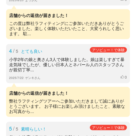
2025/8/20
ようさん
店舗からの返信が届きました！
この度は弊社ラフィティングにご参加いただきありがとうご
ざいました。楽しく体験いただいたこと、大変うれしく思い
ます。 駐...
4
/
アソビュー！で体験
5
とても良い
小学2年の娘と奥さん3人で体験しました。娘は楽しすぎて暴
走気味でしたが、優しい日本人とネパール人のスタッフさん
が親切丁寧...
0
いいね
2025/7/22
ゲンキさん
店舗からの返信が届きました！
弊社ラフティングツアーへご参加いただきまして誠にありが
とうございます。 お子様にお楽しみ頂けましたこと、素敵な
お写真から...
5
/
アソビュー！で体験
5
素晴らしい！