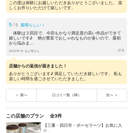
この度は体験にお越しいただきありがとうございました。 楽
しくお作りいただけて嬉しいです。
5
/
5
素晴らしい！
体験は２回目で、今回もかなり満足度の高い作品ができて
嬉しいです♪ 柄が豊富でおしゃれなものが多いので、最初
から悩みま...
0
いいね
2023/9/18
まよ母さん
店舗からの返信が届きました！
ありがとうございます♪ 満足していただき嬉しいです。 私も
楽しい時間を過ごさせていただきました。
前へ
口コミ一覧（36）
次へ
この店舗のプラン
全3件
【三重・四日市・ポーセラーツ】お気に入
り...