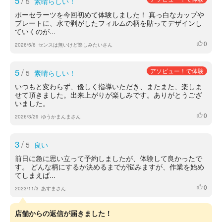
5
/
5
素晴らしい！
ポーセラーツを今回初めて体験しました！ 真っ白なカップや
プレートに、水で剥がしたフィルムの柄を貼ってデザインし
ていくのが...
0
いいね
2026/5/6
センスは無いけど楽しみたいさん
5
/
アソビュー！で体験
5
素晴らしい！
いつもと変わらず、優しく指導いただき、またまた、楽しま
せて頂きました。出来上がりが楽しみです。ありがとうござ
いました。
0
いいね
2026/3/29
ゆうかまんまさん
3
/
5
良い
前日に急に思い立って予約しましたが、体験して良かったで
す。 どんな柄にするか決めるまでが悩みますが、作業を始め
てしまえば...
0
いいね
2023/11/3
あすまさん
店舗からの返信が届きました！