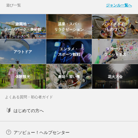
遊び一覧
ジャンル一覧へ
遊園地・
温泉・スパ・
ハンドメイド・
テーマパーク・美術館
リラクゼーション
ものづくり
エンタメ・
スポーツ・
アウトドア
スポーツ観戦
フィットネス
体験観光
趣味・習い事
花火大会
よくある質問・初心者ガイド
はじめての方へ
アソビュー！ヘルプセンター