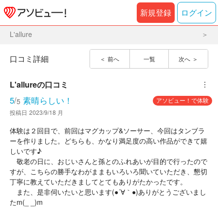
新規登録
ログイン
L'allure
口コミ詳細
前へ
一覧
次へ
L'allure
の口コミ
︙
5
/
素晴らしい！
アソビュー！で体験
5
投稿日
2023/9/18 月
体験は２回目で、前回はマグカップ&ソーサー、今回はタンブラ
ーを作りました。どちらも、かなり満足度の高い作品ができて嬉
しいです♪
敬老の日に、おじいさんと孫とのふれあいが目的で行ったので
すが、こちらの勝手なわがままもいろいろ聞いていただき、懇切
丁寧に教えていただきましてとてもありがたかったです。
また、是非伺いたいと思います(●´∀｀●)ありがとうございまし
たm(_ _)m