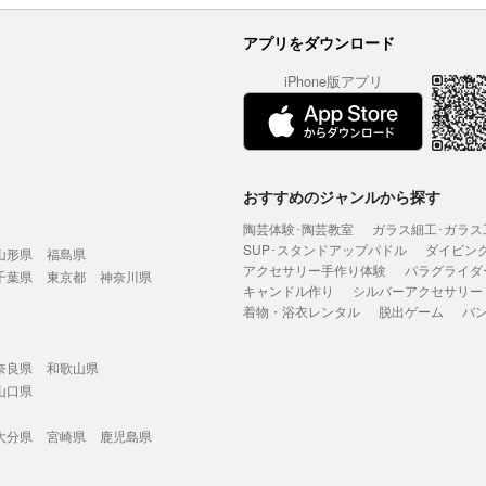
アプリをダウンロード
iPhone版アプリ
おすすめのジャンルから探す
陶芸体験･陶芸教室
ガラス細工･ガラス
SUP･スタンドアップパドル
ダイビン
山形県
福島県
アクセサリー手作り体験
パラグライダ
千葉県
東京都
神奈川県
キャンドル作り
シルバーアクセサリー
着物・浴衣レンタル
脱出ゲーム
バ
奈良県
和歌山県
山口県
大分県
宮崎県
鹿児島県