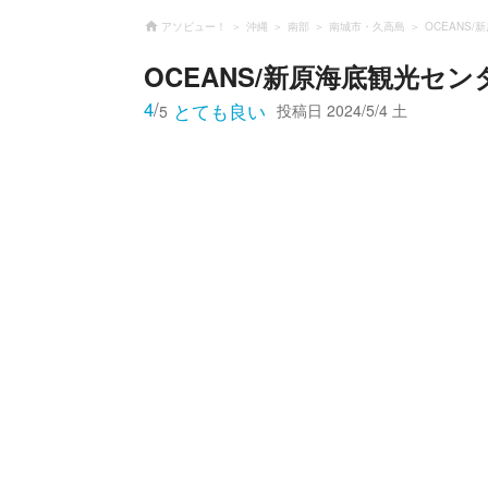
アソビュー！
沖縄
南部
南城市・久高島
OCEANS
OCEANS/新原海底観光セン
4
/
とても良い
投稿日
2024/5/4 土
5