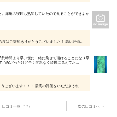
た。海亀の寝床も熟知していたので見ることができよか
グラスボートの乗船ありがとうございます。 この度はご乗船ありがとうございました！ 高い評価もいただきまして、大変光栄です☆ 海中の生き物、お魚やウミガメに会えたんですねー♪♪ お楽...
予約時間より早い便に一緒に乗せて頂けることになり早
て心配だったけど全く問題なく綺麗に見えてお...
グラスボートのご乗船＆口コミへの投稿ありがとうございます！！！ 最高の評価をいただきうれしいです!(^^)! リーフと遊んでいただけたのですね☆海も人も大好きなリーフなので テンション...
口コミ一覧（17）
次の口コミへ