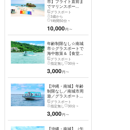
市】フライト直前ま
でマリンスポー...
グラスボート
3歳から
1時間50分 ~
10,000
円
〜
年齢制限なし☆南城
市☆グラスボートで
海中散策＆【食堂...
グラスボート
指定無し
30分 ~
3,000
円
〜
【沖縄・南城】年齢
制限なし／南城市周
遊／グラスボート...
グラスボート
指定無し
30分 ~
3,000
円
〜
【沖縄・南城】（午