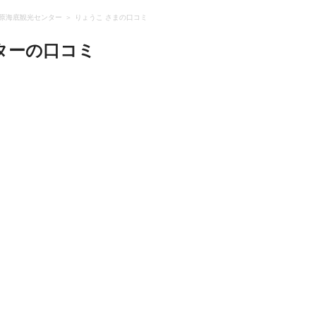
/新原海底観光センター
りょうこ さまの口コミ
ター
の口コミ