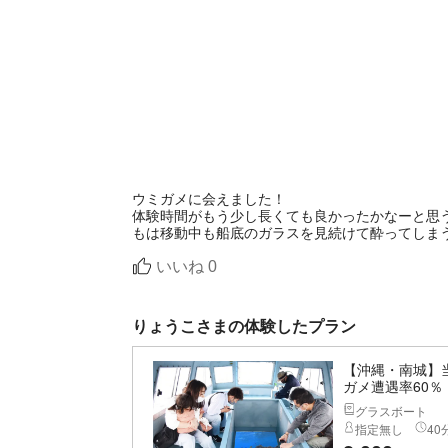
ウミガメに会えました！
体験時間がもう少し長くても良かったかなーと思
もは移動中も船底のガラスを見続けて酔ってしま
いいね
0
りょうこさまの体験したプラン
【沖縄・南城】
ガメ遭遇率60
グラスボート
指定無し
40