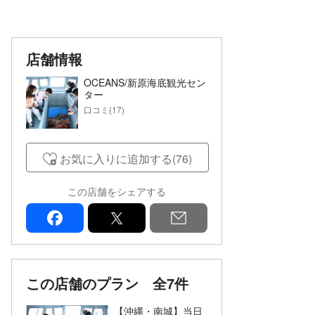
店舗情報
OCEANS/新原海底観光セン
ター
口コミ(17)
お気に入りに追加する(76)
この店舗をシェアする
facebook
x
mail
この店舗のプラン
全7件
【沖縄・南城】当日