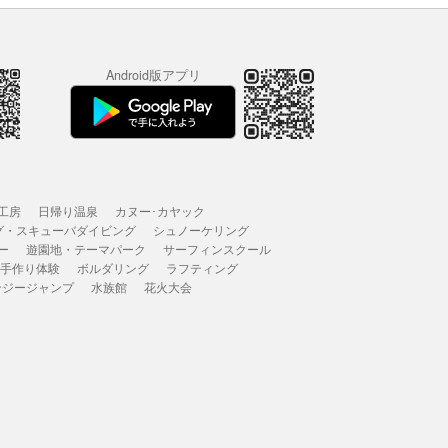
Android版アプリ
工房
日帰り温泉
カヌー･カヤック
グ・スキューバダイビング
シュノーケリング
ー
遊園地・テーマパーク
サーフィンスクール
 手作り体験
ボルダリング
ラフティング
ンジージャンプ
水族館
花火大会