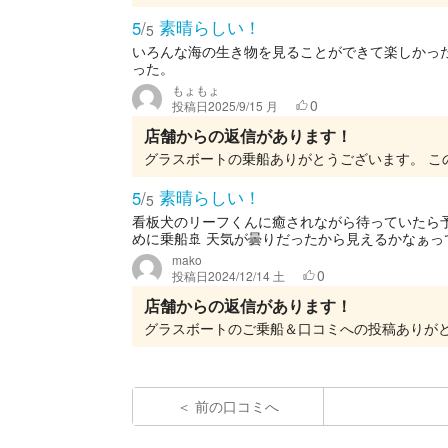
素晴らしい！
5
/
5
いろんな海の生き物を見ることができて楽しかっ
った。
もょもょ
0
投稿日
2025/9/15 月
店舗からの返信があります！
素晴らしい！
5
/
5
看板犬のリーフくんに癒されながら待っていたら
めに乗船🚢 天気が曇りだったから見えるかなぁっ
mako
0
投稿日
2024/12/14 土
店舗からの返信があります！
前の口コミへ