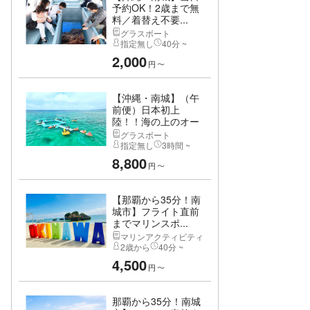
予約OK！2歳まで無
料／着替え不要...
グラスボート
指定無し
40分 ~
2,000
円
〜
【沖縄・南城】（午
前便）日本初上
陸！！海の上のオー
シ...
グラスボート
指定無し
3時間 ~
8,800
円
〜
【那覇から35分！南
城市】フライト直前
までマリンスポ...
マリンアクティビティ
2歳から
40分 ~
4,500
円
〜
那覇から35分！南城