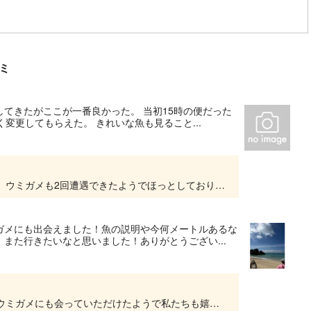
ミ
てきたがここが一番良かった。 当初15時の便だった
変更してもらえた。 きれいな魚も見ること...
グラスボートのご乗船ありがとうございます！！ ウミガメも2回遭遇できたようでほっとしております(^_-)-☆ 当店の船長は30年以上この海でお仕事している ベテラン船長です。 次回お...
ガメにも出会えました！魚の説明や今何メートルあるな
また行きたいなと思いました！ありがとうござい...
グラスボートの乗船ありがとうございました。 ウミガメにも会っていただけたようで私たちも嬉しいです！！！ お写真もたくさん載せていただきありがとうございます。 次回沖縄へお越しいただく...