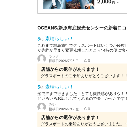
2,000
円
〜
OCEANS/新原海底観光センターの新着口コ
素晴らしい！
5
/
5
これまで離島旅行でグラスボートはいくつか経験し
が先約が早まり変更依頼したところ14時の便に快く
ラック
0
投稿日
2026/7/26 日
店舗からの返信があります！
素晴らしい！
5
/
5
船で沖まで行きました！とても爽快感がありウミ
どいろいろお話ししてくれるので楽しかったです！
みや
0
投稿日
2026/7/17 金
店舗からの返信があります！