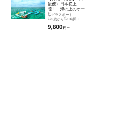
後便）日本初上
陸！！海の上のオー
シ...
グラスボート
2歳から
3時間 ~
9,800
円
〜