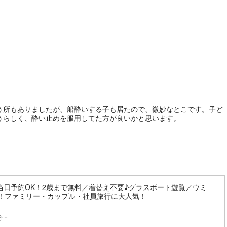
う所もありましたが、船酔いする子も居たので、微妙なとこです。子ど
うらしく、酔い止めを服用してた方が良いかと思います。
当日予約OK！2歳まで無料／着替え不要♪グラスボート遊覧／ウミ
％！ファミリー・カップル・社員旅行に大人気！
分 ~