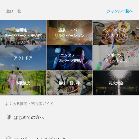
遊び一覧
ジャンル一覧へ
遊園地・
温泉・スパ・
ハンドメイド・
テーマパーク・美術館
リラクゼーション
ものづくり
エンタメ・
スポーツ・
アウトドア
スポーツ観戦
フィットネス
体験観光
趣味・習い事
花火大会
よくある質問・初心者ガイド
はじめての方へ
アソビュー！ヘルプセンター