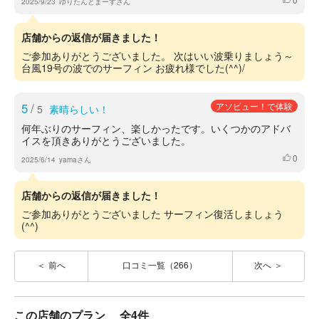
2025/9/23
ゆりたんとまーすさん
店舗からの返信が届きました！
ご参加ありがとうございました。 次はいい波乗りましょう～
台風19号の波でのサーフィン お疲れ様でした(^^)/
5
/
アソビュー！で体験
5
素晴らしい！
何年ぶりのサーフィン、楽しかったです。いくつかのアドバ
イスを頂きありがとうございました。
0
いいね
2025/6/14
yamaさん
店舗からの返信が届きました！
ご参加ありがとうございました サーフィン復活しましょう
(^^)
前へ
口コミ一覧（266）
次へ
この店舗のプラン
全4件