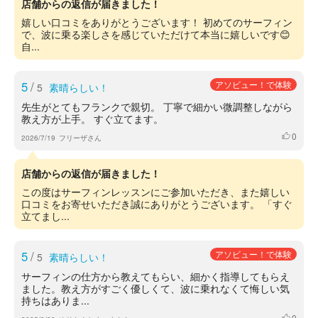
店舗からの返信が届きました！
嬉しい口コミをありがとうございます！ 初めてのサーフィン
で、波に乗る楽しさを感じていただけて本当に嬉しいです😊
自...
5
/
アソビュー！で体験
5
素晴らしい！
先生がとてもフランクで親切。 丁寧で細かい微調整しながら
教え方が上手。 すぐ立てます。
0
いいね
2026/7/19
フリーザさん
店舗からの返信が届きました！
この度はサーフィンレッスンにご参加いただき、また嬉しい
口コミをお寄せいただき誠にありがとうございます。 「すぐ
立てまし...
5
/
アソビュー！で体験
5
素晴らしい！
サーフィンの仕方から教えてもらい、細かく指導してもらえ
ました。教え方がすごく優しくて、波に乗れなくて悔しい気
持ちはありま...
0
いいね