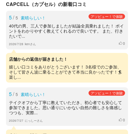
CAPCELL（カプセル）の新着口コミ
5
/
アソビュー！で体験
5
素晴らしい！
40代の男、三人で参加しましたが結論全員乗れました！ ポイ
ントをわかりやすく教えてくれるので良いです。 また、行き
たいで...
0
いいね
2026/7/28
kenさん
店舗からの返信が届きました！
嬉しい口コミをありがとうございます！ 3名様でのご参加、
そして皆さん波に乗ることができて本当に良かったです！🏄
楽し...
5
/
アソビュー！で体験
5
素晴らしい！
テイクオフから丁寧に教えていただき、初心者でも安心して
参加できました。思い通りにいかない自然の難しさを痛感し
つつも、実際...
0
いいね
2026/7/27
にっしーさん