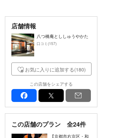
店舗情報
八つ橋庵とししゅうやかた
口コミ(157)
お気に入りに追加する(180)
この店舗をシェアする
facebook
x
mail
この店舗のプラン
全24件
【京都市右京区・和