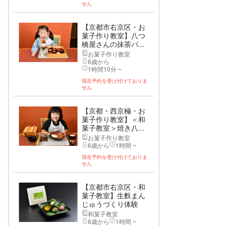
せん
【京都市右京区・お
菓子作り教室】八つ
橋屋さんの抹茶パ...
お菓子作り教室
6歳から
1時間10分 ~
現在予約を受け付けておりま
せん
【京都・西京極・お
菓子作り教室】＜和
菓子教室＞焼き八...
お菓子作り教室
6歳から
1時間 ~
現在予約を受け付けておりま
せん
【京都市右京区・和
菓子教室】生麩まん
じゅうづくり体験
和菓子教室
6歳から
1時間 ~