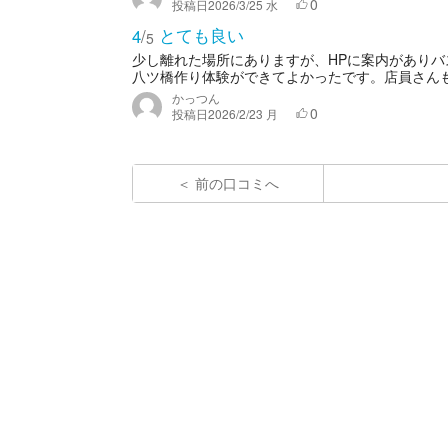
0
投稿日
2026/3/25 水
とても良い
4
/
5
少し離れた場所にありますが、HPに案内があり
八ツ橋作り体験ができてよかったです。店員さんも
かっつん
0
投稿日
2026/2/23 月
前の口コミへ