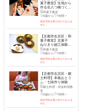
菓子教室】生地から
作る生八つ橋づく...
和菓子教室
6歳から
1時間 ~
現在予約を受け付けておりま
せん
【京都市右京区・和
菓子教室】京菓子
ねりきり細工体験...
和菓子教室
6歳から
1時間 ~
現在予約を受け付けておりま
せん
【京都市右京区・郷
土料理】本格おとう
ふ・七味作り体験
郷土料理・田舎料理教
室
6歳から
1時間 ~
現在予約を受け付けておりま
せん