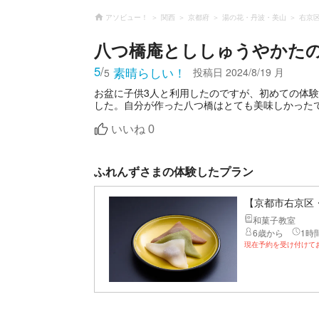
アソビュー！
関西
京都府
湯の花・丹波・美山
右京
八つ橋庵とししゅうやかた
5
/
素晴らしい！
投稿日
2024/8/19 月
5
お盆に子供3人と利用したのですが、初めての体
した。自分が作った八つ橋はとても美味しかった
いいね
0
ふれんずさまの体験したプラン
【京都市右京区
和菓子教室
6歳から
1時間
現在予約を受け付けて