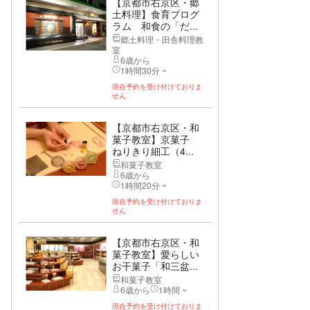
【京都市右京区・郷
土料理】食育プログ
ラム 和食の「だ...
郷土料理・田舎料理教
室
6歳から
1時間30分 ~
現在予約を受け付けておりま
せん
【京都市右京区・和
菓子教室】京菓子
ねりきり細工（4...
和菓子教室
6歳から
1時間20分 ~
現在予約を受け付けておりま
せん
【京都市右京区・和
菓子教室】愛らしい
お干菓子「和三盆...
和菓子教室
6歳から
1時間 ~
現在予約を受け付けておりま