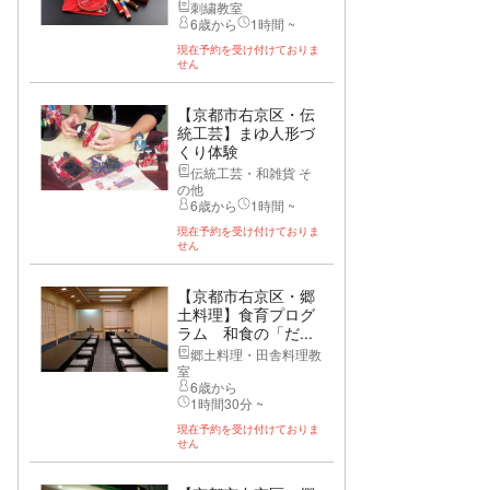
刺繍教室
6歳から
1時間 ~
現在予約を受け付けておりま
せん
【京都市右京区・伝
統工芸】まゆ人形づ
くり体験
伝統工芸・和雑貨 そ
の他
6歳から
1時間 ~
現在予約を受け付けておりま
せん
【京都市右京区・郷
土料理】食育プログ
ラム 和食の「だ...
郷土料理・田舎料理教
室
6歳から
1時間30分 ~
現在予約を受け付けておりま
せん