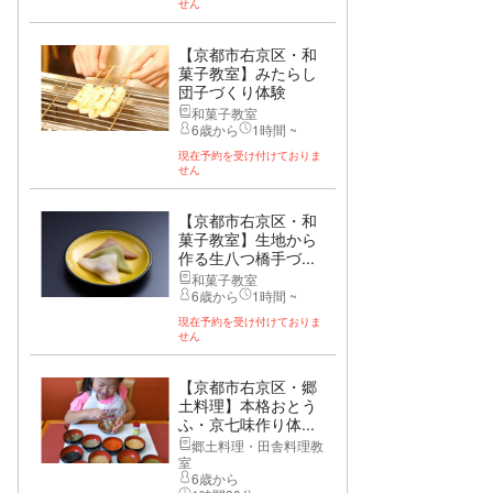
せん
【京都市右京区・和
菓子教室】みたらし
団子づくり体験
和菓子教室
6歳から
1時間 ~
現在予約を受け付けておりま
せん
【京都市右京区・和
菓子教室】生地から
作る生八つ橋手づ...
和菓子教室
6歳から
1時間 ~
現在予約を受け付けておりま
せん
【京都市右京区・郷
土料理】本格おとう
ふ・京七味作り体...
郷土料理・田舎料理教
室
6歳から