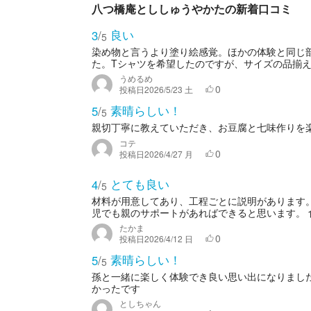
八つ橋庵とししゅうやかたの新着口コミ
良い
3
/
5
染め物と言うより塗り絵感覚。ほかの体験と同じ
た。Tシャツを希望したのですが、サイズの品揃え
うめるめ
0
投稿日
2026/5/23 土
素晴らしい！
5
/
5
親切丁寧に教えていただき、お豆腐と七味作りを
コテ
0
投稿日
2026/4/27 月
とても良い
4
/
5
材料が用意してあり、工程ごとに説明があります
児でも親のサポートがあればできると思います。 食
たかま
0
投稿日
2026/4/12 日
素晴らしい！
5
/
5
孫と一緒に楽しく体験でき良い思い出になりました
かったです
としちゃん