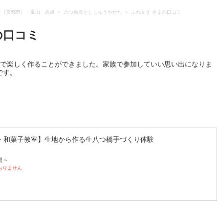
区（京都市）・嵐山・高雄
八つ橋庵とししゅうやかた
ふれんず さまの口コミ
の口コミ
験で楽しく作ることができました。家族で参加していい思い出になりま
です。
・和菓子教室】生地から作る生八つ橋手づくり体験
 ~
おりません