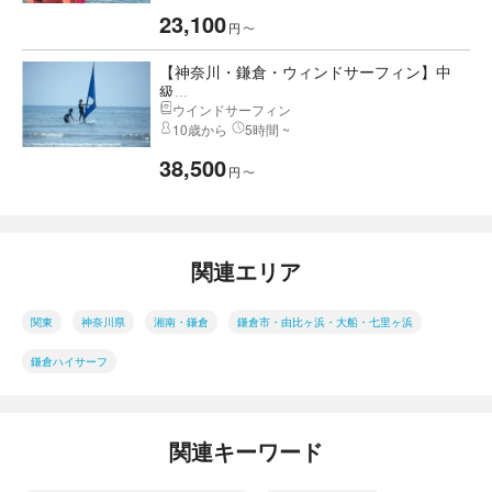
23,100
円
〜
【神奈川・鎌倉・ウィンドサーフィン】中
級...
ウインドサーフィン
10歳から
5時間 ~
38,500
円
〜
関連エリア
関東
神奈川県
湘南・鎌倉
鎌倉市・由比ヶ浜・大船・七里ヶ浜
鎌倉ハイサーフ
関連キーワード