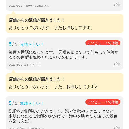
0
いいね
2026/6/29
hiroko niconicoさん
店舗からの返信が届きました！
ありがとうございます。 またお待ちしてます。
5
/
アソビュー！で体験
5
素晴らしい！
毎度お世話になってます。 天候も気にかけて前もって体験す
るかの判断も連絡くれるので安心してます。
0
いいね
2026/4/20
よしくんさん
店舗からの返信が届きました！
ありがとうございます。 また、お待ちしてます♪
5
/
アソビュー！で体験
5
素晴らしい！
SUPをご指導いただきました。漕ぐ姿勢やテクニックなど、
多岐にわたるご指導のおかげで、海中を眺めたり遠くの景色
を楽しんだ...
0
いいね
2025/11/16
ツナチャンさん