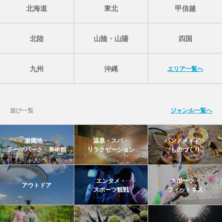
北海道
東北
甲信越
北陸
山陰・山陽
四国
九州
沖縄
エリア一覧へ
遊び一覧
ジャンル一覧へ
遊園地・
温泉・スパ・
ハンドメイド・
テーマパーク・美術館
リラクゼーション
ものづくり
エンタメ・
スポーツ・
アウトドア
スポーツ観戦
フィットネス