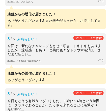
0
いいね
2026/7/20
いさむさん
店舗からの返信が届きました！
ありがとうございます♪ また機会があったら、お待ちしてま
す。
5
/
アソビュー！で体験
5
素晴らしい！
今回は 新たなチャレンジもさせて頂き ドキドキもありま
したが 達成感 もあり と共に色々なトラウマも消え ま
だまだ新しい...
0
いいね
2026/7/7
hiroko niconicoさん
店舗からの返信が届きました！
ありがとうございます♪
5
/
アソビュー！で体験
5
素晴らしい！
今日もどうも有難うございました。 13時〜14時という時間
に クラスがあることが たくさん来れることにも繋がり
短い時間...