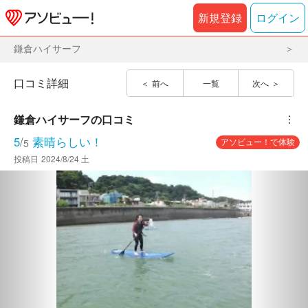
新規登録
ログイン
鎌倉ハイサーフ
口コミ詳細
前へ
一覧
次へ
鎌倉ハイサーフ
の口コミ
︙
5
/
素晴らしい！
アソビュー！で体験
5
投稿日
2024/8/24 土