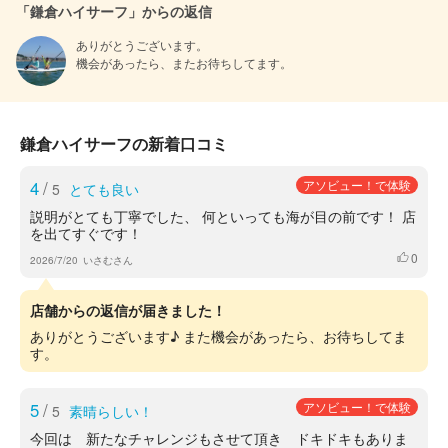
「鎌倉ハイサーフ」からの返信
ありがとうございます。

機会があったら、またお待ちしてます。
鎌倉ハイサーフの新着口コミ
4
/
アソビュー！で体験
5
とても良い
説明がとても丁寧でした、 何といっても海が目の前です！ 店
を出てすぐです！
0
いいね
2026/7/20
いさむさん
店舗からの返信が届きました！
ありがとうございます♪ また機会があったら、お待ちしてま
す。
5
/
アソビュー！で体験
5
素晴らしい！
今回は 新たなチャレンジもさせて頂き ドキドキもありま