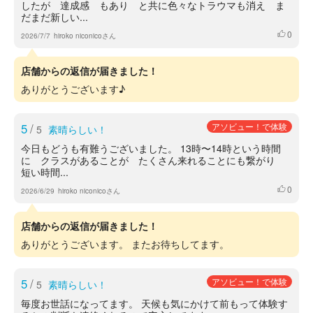
したが 達成感 もあり と共に色々なトラウマも消え ま
だまだ新しい...
0
いいね
2026/7/7
hiroko niconicoさん
店舗からの返信が届きました！
ありがとうございます♪
5
/
アソビュー！で体験
5
素晴らしい！
今日もどうも有難うございました。 13時〜14時という時間
に クラスがあることが たくさん来れることにも繋がり
短い時間...
0
いいね
2026/6/29
hiroko niconicoさん
店舗からの返信が届きました！
ありがとうございます。 またお待ちしてます。
5
/
アソビュー！で体験
5
素晴らしい！
毎度お世話になってます。 天候も気にかけて前もって体験す