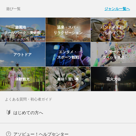
遊び一覧
ジャンル一覧へ
遊園地・
温泉・スパ・
ハンドメイド・
テーマパーク・美術館
リラクゼーション
ものづくり
エンタメ・
スポーツ・
アウトドア
スポーツ観戦
フィットネス
体験観光
趣味・習い事
花火大会
よくある質問・初心者ガイド
はじめての方へ
アソビュー！ヘルプセンター