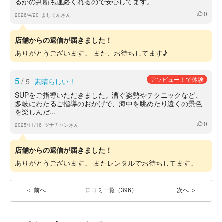
るかの判断も連絡くれるので安心してます。
0
いいね
2026/4/20
よしくんさん
店舗からの返信が届きました！
ありがとうございます。 また、お待ちしてます♪
5
/
アソビュー！で体験
5
素晴らしい！
SUPをご指導いただきました。漕ぐ姿勢やテクニックなど、
多岐にわたるご指導のおかげで、海中を眺めたり遠くの景色
を楽しんだ...
0
いいね
2025/11/16
ツナチャンさん
店舗からの返信が届きました！
ありがとうございます。 またレンタルでお待ちしてます。
前へ
口コミ一覧（396）
次へ