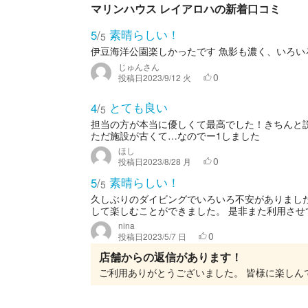
マリンハウス レイアロハの新着口コミ
素晴らしい！
5
/
5
伊豆海洋公園楽しかったです 魚影も濃く、いろい
じゅんさん
0
投稿日
2023/9/12 火
とても良い
4
/
5
担当の方が本当に優しくて最高でした！きちんと
ただ施設が古くて…なのでー1しました
ほし
0
投稿日
2023/8/28 月
素晴らしい！
5
/
5
久しぶりのダイビングでいろいろ不安がありまし
して楽しむことができました。 是非また利用させ
nina
0
投稿日
2023/5/7 日
店舗からの返信があります！