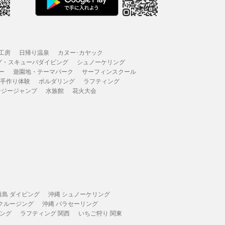
工房
日帰り温泉
カヌー･カヤック
グ・スキューバダイビング
シュノーケリング
ー
遊園地・テーマパーク
サーフィンスクール
 手作り体験
ボルダリング
ラフティング
ンジージャンプ
水族館
花火大会
垣島 ダイビング
沖縄 シュノーケリング
 クルージング
沖縄 パラセーリング
ィング
ラフティング 関西
いちご狩り 関東