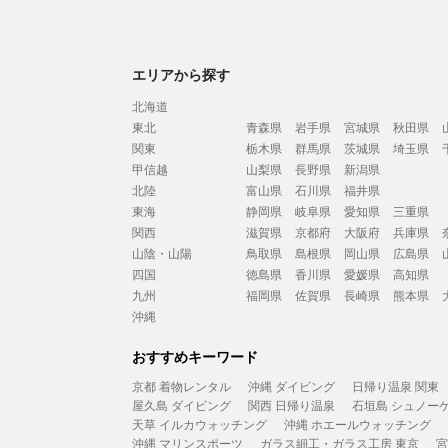
エリアから探す
北海道
東北
青森県
岩手県
宮城県
秋田県
関東
栃木県
群馬県
茨城県
埼玉県
甲信越
山梨県
長野県
新潟県
北陸
富山県
石川県
福井県
東海
静岡県
岐阜県
愛知県
三重県
関西
滋賀県
京都府
大阪府
兵庫県
山陰・山陽
鳥取県
島根県
岡山県
広島県
四国
徳島県
香川県
愛媛県
高知県
九州
福岡県
佐賀県
長崎県
熊本県
沖縄
おすすめキーワード
京都 着物レンタル
沖縄 ダイビング
日帰り温泉 関東
屋久島 ダイビング
関西 日帰り温泉
石垣島 シュノー
天草 イルカウォッチング
沖縄 ホエールウォッチング
沖縄 マリンスポーツ
ガラス細工・ガラス工房 東京
宮