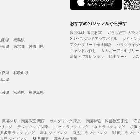
おすすめのジャンルから探す
陶芸体験･陶芸教室
ガラス細工･ガラス
SUP･スタンドアップパドル
ダイビン
山形県
福島県
アクセサリー手作り体験
パラグライダ
千葉県
東京都
神奈川県
キャンドル作り
シルバーアクセサリー
着物・浴衣レンタル
脱出ゲーム
バ
奈良県
和歌山県
山口県
大分県
宮崎県
鹿児島県
陶芸体験・陶芸教室 関西
ボルダリング 東京
陶芸体験・陶芸教室 東京
石
ケリング
ラフティング 関東
ニセコ ラフティング
水上 ラフティング
横浜
奥多摩 ラフティング
串本 ダイビング
鬼怒川 ラフティング
球磨川 ラフテ
古島 ダイビング
SUP 関東
花火大会 関東