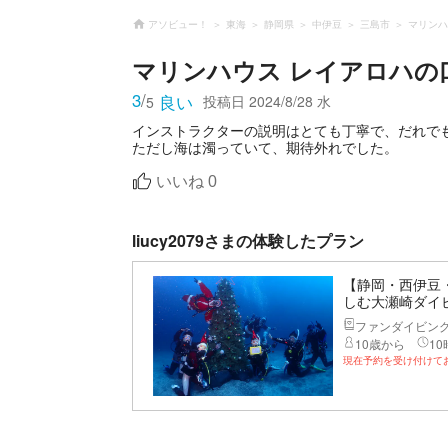
アソビュー！
東海
静岡県
中伊豆
三島市
マリンハ
マリンハウス レイアロハ
の
3
/
良い
投稿日
2024/8/28 水
5
インストラクターの説明はとても丁寧で、だれで
ただし海は濁っていて、期待外れでした。
いいね
0
liucy2079さまの体験したプラン
【静岡・西伊豆
しむ大瀬崎ダイ
ファンダイビン
10歳から
10
現在予約を受け付けて