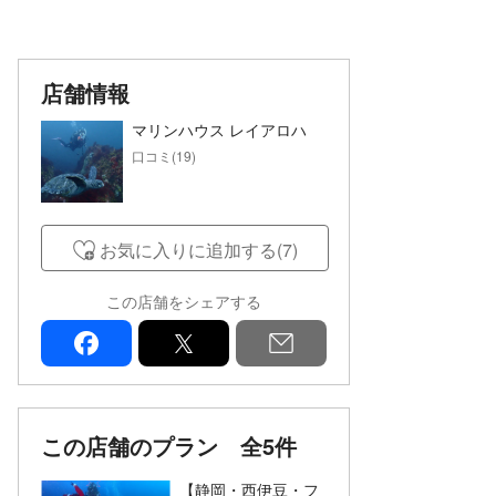
店舗情報
マリンハウス レイアロハ
口コミ(19)
お気に入りに追加する(7)
この店舗をシェアする
facebook
x
mail
この店舗のプラン
全5件
【静岡・西伊豆・フ