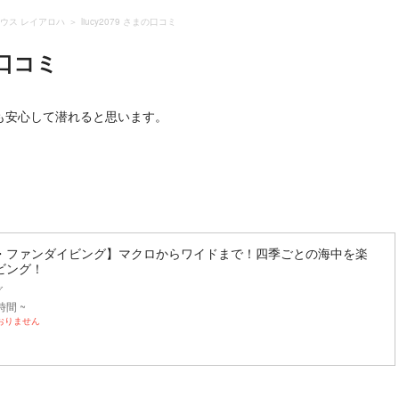
ウス レイアロハ
liucy2079 さまの口コミ
口コミ
も安心して潜れると思います。
・ファンダイビング】マクロからワイドまで！四季ごとの海中を楽
ビング！
グ
時間 ~
おりません