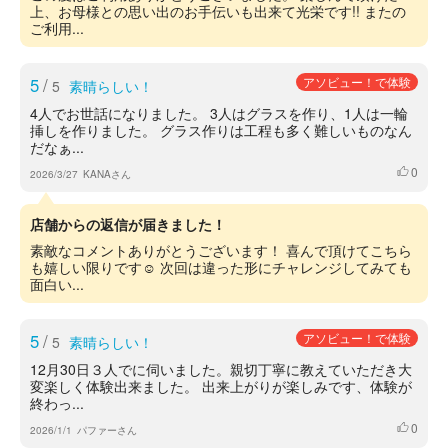
上、お母様との思い出のお手伝いも出来て光栄です!! またの
ご利用...
5
/
アソビュー！で体験
5
素晴らしい！
4人でお世話になりました。 3人はグラスを作り、1人は一輪
挿しを作りました。 グラス作りは工程も多く難しいものなん
だなぁ...
0
いいね
2026/3/27
KANAさん
店舗からの返信が届きました！
素敵なコメントありがとうございます！ 喜んで頂けてこちら
も嬉しい限りです☺️ 次回は違った形にチャレンジしてみても
面白い...
5
/
アソビュー！で体験
5
素晴らしい！
12月30日３人でに伺いました。親切丁寧に教えていただき大
変楽しく体験出来ました。 出来上がりが楽しみです、体験が
終わっ...
0
いいね
2026/1/1
パファーさん