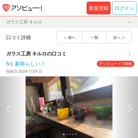
新規登録
ログイン
ガラス工房 キルロ
口コミ詳細
前へ
一覧
次へ
ガラス工房 キルロ
の口コミ
︙
5
/
素晴らしい！
アソビュー！で体験
5
投稿日
2024/11/24 日