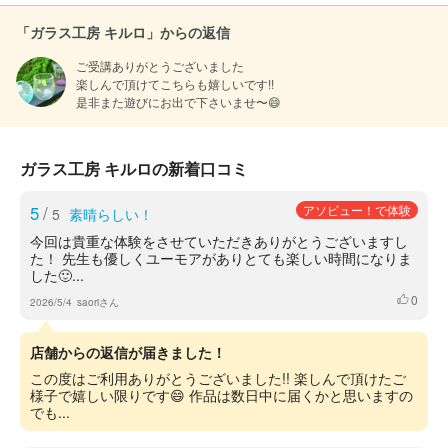
「ガラス工房 キルロ」からの返信
ご受講ありがとうございました

楽しんで頂けてこちらも嬉しいです!!

是非また遊びにお出で下さいませ〜😄
ガラス工房 キルロの新着口コミ
5
/
アソビュー！で体験
5
素晴らしい！
今回は貴重な体験をさせていただきありがとうございますし
た！ 先生も優しくユーモアがありとても楽しい時間になりま
した🙂‍...
0
いいね
2026/5/4
saoriさん
店舗からの返信が届きました！
この度はご利用ありがとうございました!! 楽しんで頂けたご
様子で嬉しい限りです😄 作品は数日中に届くかと思いますの
でも...