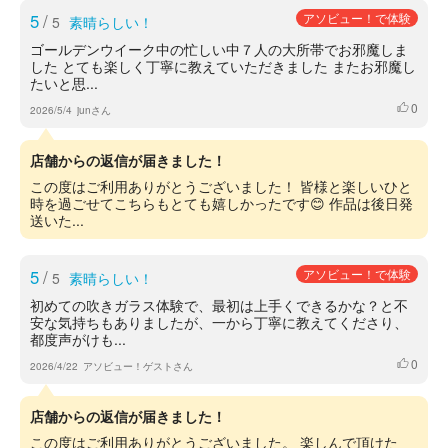
5
/
アソビュー！で体験
5
素晴らしい！
ゴールデンウイーク中の忙しい中７人の大所帯でお邪魔しま
した とても楽しく丁寧に教えていただきました またお邪魔し
たいと思...
0
いいね
2026/5/4
junさん
店舗からの返信が届きました！
この度はご利用ありがとうございました！ 皆様と楽しいひと
時を過ごせてこちらもとても嬉しかったです😊 作品は後日発
送いた...
5
/
アソビュー！で体験
5
素晴らしい！
初めての吹きガラス体験で、最初は上手くできるかな？と不
安な気持ちもありましたが、一から丁寧に教えてくださり、
都度声がけも...
0
いいね
2026/4/22
アソビュー！ゲストさん
店舗からの返信が届きました！
この度はご利用ありがとうございました。 楽しんで頂けた