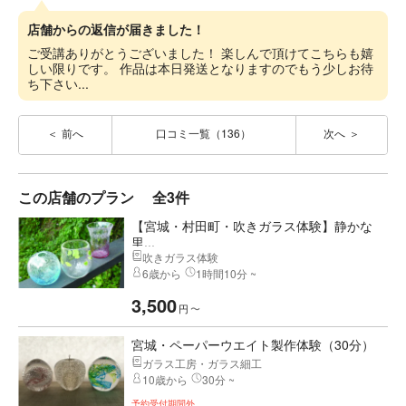
店舗からの返信が届きました！
ご受講ありがとうございました！ 楽しんで頂けてこちらも嬉
しい限りです。 作品は本日発送となりますのでもう少しお待
ち下さい...
前へ
口コミ一覧（136）
次へ
この店舗のプラン
全3件
【宮城・村田町・吹きガラス体験】静かな
里...
吹きガラス体験
6歳から
1時間10分 ~
3,500
円
〜
宮城・ペーパーウエイト製作体験（30分）
ガラス工房・ガラス細工
10歳から
30分 ~
予約受付期間外