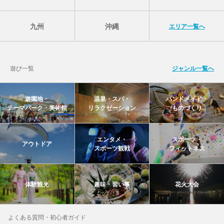
九州
沖縄
エリア一覧へ
遊び一覧
ジャンル一覧へ
遊園地・
温泉・スパ・
ハンドメイド・
テーマパーク・美術館
リラクゼーション
ものづくり
エンタメ・
スポーツ・
アウトドア
スポーツ観戦
フィットネス
体験観光
趣味・習い事
花火大会
よくある質問・初心者ガイド