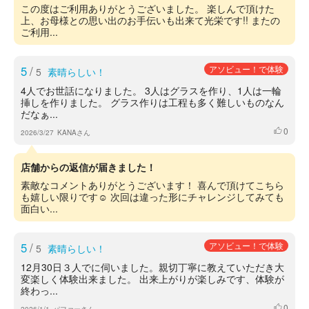
この度はご利用ありがとうございました。 楽しんで頂けた
上、お母様との思い出のお手伝いも出来て光栄です!! またの
ご利用...
5
/
アソビュー！で体験
5
素晴らしい！
4人でお世話になりました。 3人はグラスを作り、1人は一輪
挿しを作りました。 グラス作りは工程も多く難しいものなん
だなぁ...
0
いいね
2026/3/27
KANAさん
店舗からの返信が届きました！
素敵なコメントありがとうございます！ 喜んで頂けてこちら
も嬉しい限りです☺️ 次回は違った形にチャレンジしてみても
面白い...
5
/
アソビュー！で体験
5
素晴らしい！
12月30日３人でに伺いました。親切丁寧に教えていただき大
変楽しく体験出来ました。 出来上がりが楽しみです、体験が
終わっ...
0
いいね