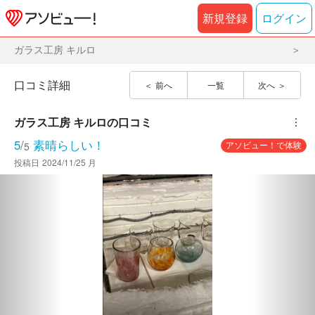
新規登録
ログイン
ガラス工房 キルロ
口コミ詳細
前へ
一覧
次へ
ガラス工房 キルロ
の口コミ
︙
5
/
素晴らしい！
アソビュー！で体験
5
投稿日
2024/11/25 月