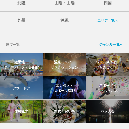
北陸
山陰・山陽
四国
九州
沖縄
エリア一覧へ
遊び一覧
ジャンル一覧へ
遊園地・
温泉・スパ・
ハンドメイド・
テーマパーク・美術館
リラクゼーション
ものづくり
エンタメ・
スポーツ・
アウトドア
スポーツ観戦
フィットネス
体験観光
趣味・習い事
花火大会