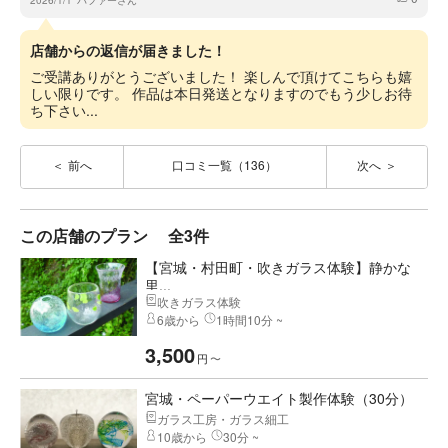
2026/1/1
パファーさん
店舗からの返信が届きました！
ご受講ありがとうございました！ 楽しんで頂けてこちらも嬉
しい限りです。 作品は本日発送となりますのでもう少しお待
ち下さい...
前へ
口コミ一覧（136）
次へ
この店舗のプラン
全3件
【宮城・村田町・吹きガラス体験】静かな
里...
吹きガラス体験
6歳から
1時間10分 ~
3,500
円
〜
宮城・ペーパーウエイト製作体験（30分）
ガラス工房・ガラス細工
10歳から
30分 ~