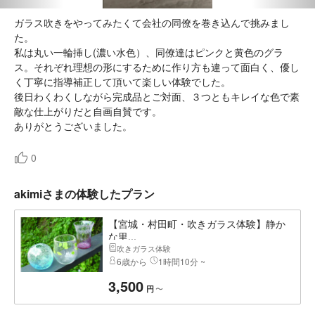
ガラス吹きをやってみたくて会社の同僚を巻き込んで挑みまし
た。
私は丸い一輪挿し(濃い水色）、同僚達はピンクと黄色のグラ
ス。それぞれ理想の形にするために作り方も違って面白く、優し
く丁寧に指導補正して頂いて楽しい体験でした。
後日わくわくしながら完成品とご対面、３つともキレイな色で素
敵な仕上がりだと自画自賛です。
ありがとうございました。
0
akimiさまの体験したプラン
【宮城・村田町・吹きガラス体験】静か
な里...
吹きガラス体験
6歳から
1時間10分 ~
3,500
〜
円