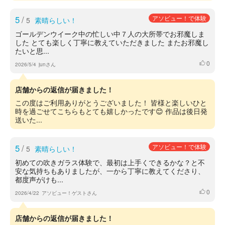
5
/
アソビュー！で体験
5
素晴らしい！
ゴールデンウイーク中の忙しい中７人の大所帯でお邪魔しま
した とても楽しく丁寧に教えていただきました またお邪魔し
たいと思...
0
いいね
2026/5/4
junさん
店舗からの返信が届きました！
この度はご利用ありがとうございました！ 皆様と楽しいひと
時を過ごせてこちらもとても嬉しかったです😊 作品は後日発
送いた...
5
/
アソビュー！で体験
5
素晴らしい！
初めての吹きガラス体験で、最初は上手くできるかな？と不
安な気持ちもありましたが、一から丁寧に教えてくださり、
都度声がけも...
0
いいね
2026/4/22
アソビュー！ゲストさん
店舗からの返信が届きました！