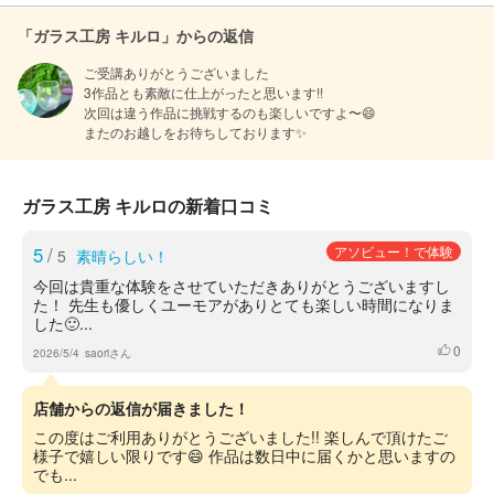
「ガラス工房 キルロ」からの返信
ご受講ありがとうございました

3作品とも素敵に仕上がったと思います!!

次回は違う作品に挑戦するのも楽しいですよ〜😄

またのお越しをお待ちしております✨
ガラス工房 キルロの新着口コミ
5
/
アソビュー！で体験
5
素晴らしい！
今回は貴重な体験をさせていただきありがとうございますし
た！ 先生も優しくユーモアがありとても楽しい時間になりま
した🙂‍...
0
いいね
2026/5/4
saoriさん
店舗からの返信が届きました！
この度はご利用ありがとうございました!! 楽しんで頂けたご
様子で嬉しい限りです😄 作品は数日中に届くかと思いますの
でも...