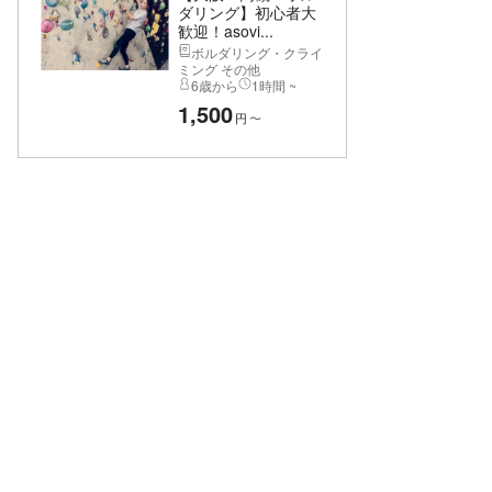
ダリング】初心者大
歓迎！asovi...
ボルダリング・クライ
ミング その他
6歳から
1時間 ~
1,500
円
〜