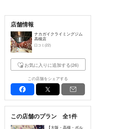
ミ
店舗情報
ナカガイクライミングジム
高槻店
口コミ(22)
お気に入りに追加する(26)
この店舗をシェアする
facebook
x
mail
この店舗のプラン
全1件
【大阪・高槻・ボル