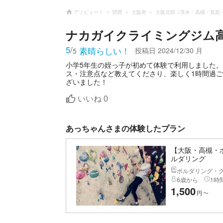
アソビュー！
関西
大阪府
大阪北部（茨木・高槻・箕面
ナカガイクライミングジム
5
/
素晴らしい！
投稿日
2024/12/30 月
5
小学5年生の姪っ子が初めて体験で利用しました
ス・注意点など教えてくださり、楽しく1時間過
ざいました！
いいね
0
あっちゃんさまの体験したプラン
【大阪・高槻・ボ
ルダリング
ボルダリング・ク
6歳から
1時間
1,500
円
〜