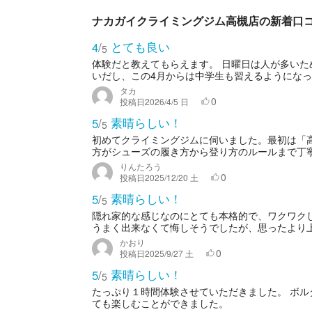
ナカガイクライミングジム高槻店の新着口
とても良い
4
/
5
体験だと教えてもらえます。 日曜日は人が多いた
いだし、この4月からは中学生も習えるようになっ
タカ
0
投稿日
2026/4/5 日
素晴らしい！
5
/
5
初めてクライミングジムに伺いました。最初は「
方がシューズの履き方から登り方のルールまで丁寧
りんたろう
0
投稿日
2025/12/20 土
素晴らしい！
5
/
5
隠れ家的な感じなのにとても本格的で、ワクワク
うまく出来なくて悔しそうでしたが、思ったより上
かおり
0
投稿日
2025/9/27 土
素晴らしい！
5
/
5
たっぷり１時間体験させていただきました。 ボ
ても楽しむことができました。