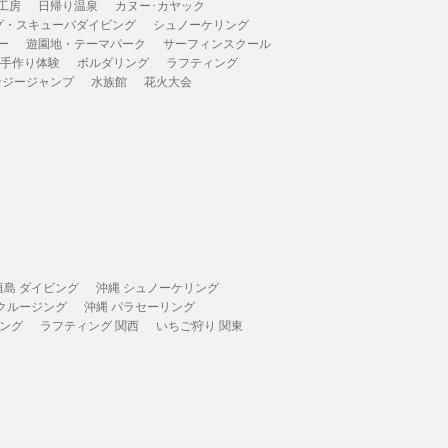
工房
日帰り温泉
カヌー･カヤック
グ・スキューバダイビング
シュノーケリング
ー
遊園地・テーマパーク
サーフィンスクール
 手作り体験
ボルダリング
ラフティング
ンジージャンプ
水族館
花火大会
垣島 ダイビング
沖縄 シュノーケリング
 クルージング
沖縄 パラセーリング
ィング
ラフティング 関西
いちご狩り 関東