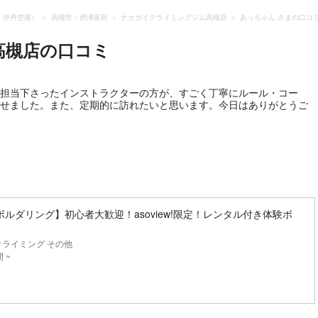
・伊丹空港）
高槻市・摂津富田
ナカガイクライミングジム高槻店
あっちゃん さまの口コ
高槻店
の口コミ
。担当下さったインストラクターの方が、すごく丁寧にルール・コー
ごせました。また、定期的に訪れたいと思います。今日はありがとうご
ルダリング】初心者大歓迎！asoview!限定！レンタル付き体験ボ
ライミング その他
 ~