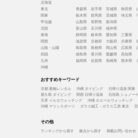
北海道
東北
青森県
岩手県
宮城県
秋田県
関東
栃木県
群馬県
茨城県
埼玉県
甲信越
山梨県
長野県
新潟県
北陸
富山県
石川県
福井県
東海
静岡県
岐阜県
愛知県
三重県
関西
滋賀県
京都府
大阪府
兵庫県
山陰・山陽
鳥取県
島根県
岡山県
広島県
四国
徳島県
香川県
愛媛県
高知県
九州
福岡県
佐賀県
長崎県
熊本県
沖縄
おすすめキーワード
京都 着物レンタル
沖縄 ダイビング
日帰り温泉 関東
屋久島 ダイビング
関西 日帰り温泉
石垣島 シュノー
天草 イルカウォッチング
沖縄 ホエールウォッチング
沖縄 マリンスポーツ
ガラス細工・ガラス工房 東京
宮
その他
ランキングから探す
拠点から探す
掲載お問い合わせ