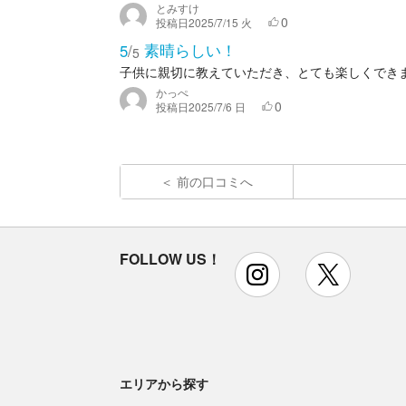
とみすけ
0
投稿日
2025/7/15 火
素晴らしい！
5
/
5
子供に親切に教えていただき、とても楽しくでき
かっぺ
0
投稿日
2025/7/6 日
前の口コミへ
FOLLOW US！
instagram
x
エリアから探す