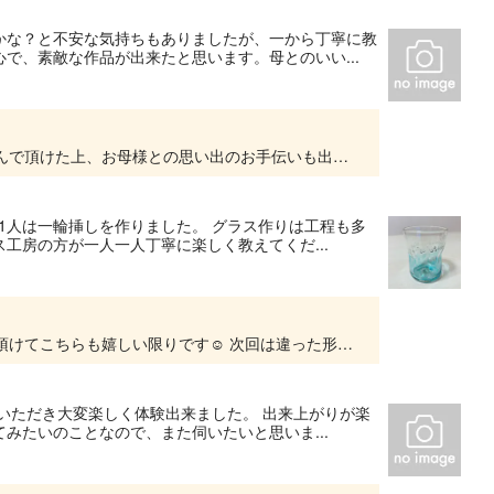
かな？と不安な気持ちもありましたが、一から丁寧に教
で、素敵な作品が出来たと思います。母とのいい...
この度はご利用ありがとうございました。 楽しんで頂けた上、お母様との思い出のお手伝いも出来て光栄です!! またのご利用をお待ちしております☺️
、1人は一輪挿しを作りました。 グラス作りは工程も多
工房の方が一人一人丁寧に楽しく教えてくだ...
素敵なコメントありがとうございます！ 喜んで頂けてこちらも嬉しい限りです☺️ 次回は違った形にチャレンジしてみても面白いと思います。 またのご利用を心よりお待ちしております😄
ていただき大変楽しく体験出来ました。 出来上がりが楽
みたいのことなので、また伺いたいと思いま...