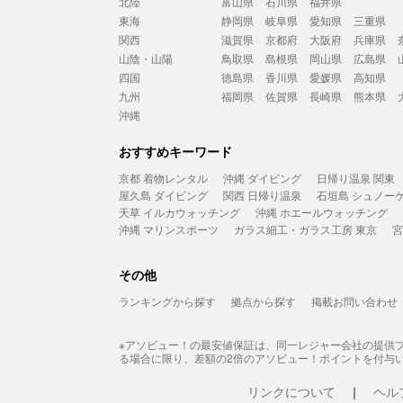
北陸
富山県
石川県
福井県
東海
静岡県
岐阜県
愛知県
三重県
関西
滋賀県
京都府
大阪府
兵庫県
山陰・山陽
鳥取県
島根県
岡山県
広島県
四国
徳島県
香川県
愛媛県
高知県
九州
福岡県
佐賀県
長崎県
熊本県
沖縄
おすすめキーワード
京都 着物レンタル
沖縄 ダイビング
日帰り温泉 関東
屋久島 ダイビング
関西 日帰り温泉
石垣島 シュノー
天草 イルカウォッチング
沖縄 ホエールウォッチング
沖縄 マリンスポーツ
ガラス細工・ガラス工房 東京
宮
その他
ランキングから探す
拠点から探す
掲載お問い合わせ
※アソビュー！の最安値保証は、同一レジャー会社の提供
る場合に限り、差額の2倍のアソビュー！ポイントを付与
リンクについて
ヘル