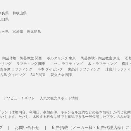
奈良県
和歌山県
山口県
大分県
宮崎県
鹿児島県
陶芸体験・陶芸教室 関西
ボルダリング 東京
陶芸体験・陶芸教室 東京
石
ケリング
ラフティング 関東
ニセコ ラフティング
水上 ラフティング
横浜
奥多摩 ラフティング
串本 ダイビング
鬼怒川 ラフティング
球磨川 ラフテ
古島 ダイビング
SUP 関東
花火大会 関東
アソビュー！ギフト
人気の観光スポット情報
プラン（体験内容、利用日、参加条件、キャンセル規約などの基本情報）が同じ状
いたします。ただし、比較する料金は誰でも確認できる一般公開したプランのみが対
プ
お問い合わせ
広告掲載（メーカー様・広告代理店様）に