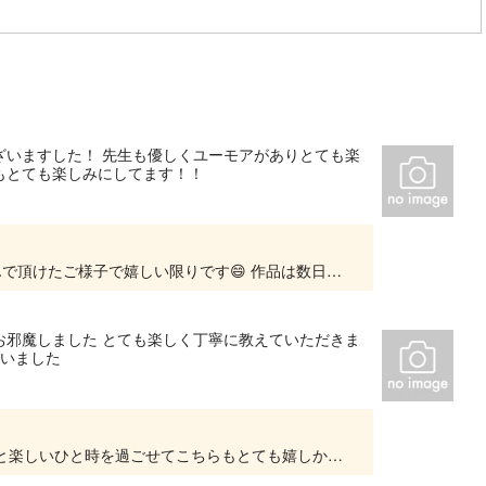
ざいますした！ 先生も優しくユーモアがありとても楽
人ともとても楽しみにしてます！！
この度はご利用ありがとうございました!! 楽しんで頂けたご様子で嬉しい限りです😄 作品は数日中に届くかと思いますのでもう少しお待ち下さいませ。 またお会いできる日を楽しみにお待ちして...
お邪魔しました とても楽しく丁寧に教えていただきま
ざいました
この度はご利用ありがとうございました！ 皆様と楽しいひと時を過ごせてこちらもとても嬉しかったです😊 作品は後日発送いたしますので、もう少しお待ち下さいませ。 綺麗に出来ておりますよ〜...