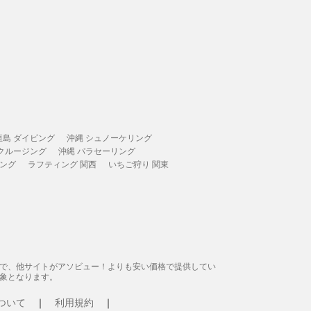
垣島 ダイビング
沖縄 シュノーケリング
 クルージング
沖縄 パラセーリング
ィング
ラフティング 関西
いちご狩り 関東
態で、他サイトがアソビュー！よりも安い価格で提供してい
象となります。
ついて
利用規約