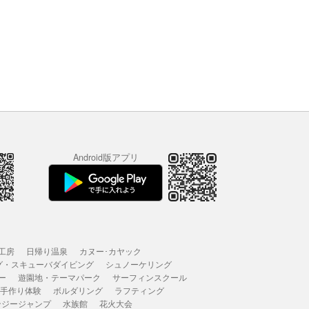
Android版アプリ
工房
日帰り温泉
カヌー･カヤック
グ・スキューバダイビング
シュノーケリング
ー
遊園地・テーマパーク
サーフィンスクール
 手作り体験
ボルダリング
ラフティング
ンジージャンプ
水族館
花火大会