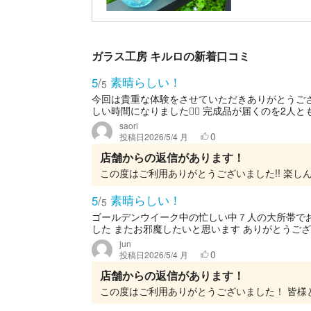
ガラス工房 キルロの新着口コミ
素晴らしい！
5
/
5
今回は貴重な体験をさせていただきありがとうご
しい時間になりました🙂‍↕️ 完成品が届くのを2
saori
0
投稿日
2026/5/4 月
店舗からの返信があります！
素晴らしい！
5
/
5
ゴールデンウイーク中の忙しい中７人の大所帯で
した またお邪魔したいと思います ありがとうご
jun
0
投稿日
2026/5/4 月
店舗からの返信があります！