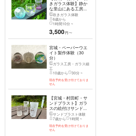
きガラス体験】静か
な里山にある工房...
吹きガラス体験
6歳から
1時間10分 ~
3,500
円
〜
宮城・ペーパーウエ
イト製作体験（30
分）
ガラス工房・ガラス細
工
10歳から
30分 ~
現在予約を受け付けておりま
せん
【宮城・村田町・サ
ンドブラスト】ガラ
スの絵付けサンド...
サンドブラスト体験
7歳から
1時間 ~
現在予約を受け付けておりま
せん