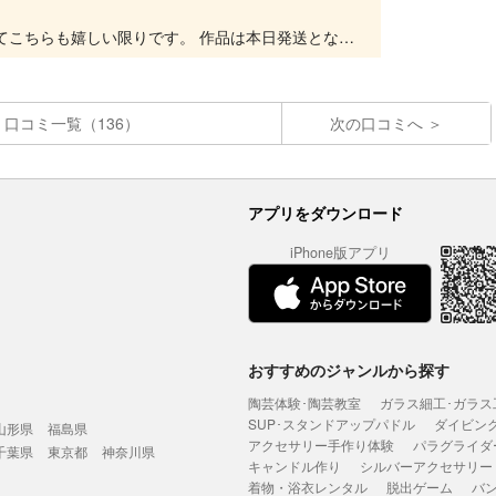
ご受講ありがとうございました！ 楽しんで頂けてこちらも嬉しい限りです。 作品は本日発送となりますのでもう少しお待ち下さいませ。 またのご受講を心からお待ちしております☺️
口コミ一覧（136）
次の口コミへ
アプリをダウンロード
iPhone版アプリ
おすすめのジャンルから探す
陶芸体験･陶芸教室
ガラス細工･ガラス
SUP･スタンドアップパドル
ダイビン
山形県
福島県
アクセサリー手作り体験
パラグライダ
千葉県
東京都
神奈川県
キャンドル作り
シルバーアクセサリー
着物・浴衣レンタル
脱出ゲーム
バ