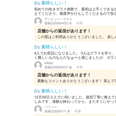
素晴らしい！
5
/
5
初めての吹きガラス体験で、最初は上手くできる
えてくださり、都度声がけもしてくださるので安心
アソビュー！ゲスト
0
投稿日
2026/4/22 水
店舗からの返信があります！
素晴らしい！
5
/
5
4人でお世話になりました。 3人はグラスを作り
く難しいものなんだなぁ〜と感じましたが、ガラス
KANA
0
投稿日
2026/3/27 金
店舗からの返信があります！
素晴らしい！
5
/
5
12月30日３人でに伺いました。親切丁寧に教え
しみです、体験が終わってから、またすぐにやって
パファー
0
投稿日
2026/1/1 木