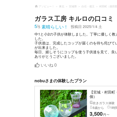
アソビュー！
東北
宮城県
白石・蔵王
村田町（柴田
ガラス工房 キルロ
の口コミ
5
/
素晴らしい！
投稿日
2025/1/4 土
5
中1と小2の子供が体験しました。丁寧に優しく
した。
子供達は、完成したコップが届くのを待ち侘びて
が出来ました。
毎日、嬉しそうにコップを使う子供達を見て、良
ありがとうございました。
いいね
0
nobuさまの体験したプラン
【宮城・村田町
個）
吹きガラス体験
6歳から
1時間
3,500
円
〜