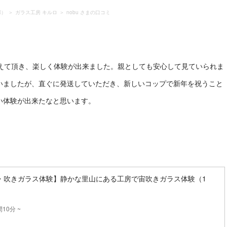
郡）
ガラス工房 キルロ
nobu さまの口コミ
教えて頂き、楽しく体験が出来ました。親としても安心して見ていられま
いましたが、直ぐに発送していただき、新しいコップで新年を祝うこと
い体験が出来たなと思います。
・吹きガラス体験】静かな里山にある工房で宙吹きガラス体験（1
10分 ~