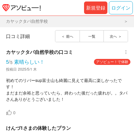
新規登録
ログイン
カヤックタパ自然学校
口コミ詳細
前へ
一覧
次へ
カヤックタパ自然学校
の口コミ
︙
5
/
素晴らしい！
アソビュー！で体験
5
投稿日
2025/5/1 木
初めてのリバーsup富士山も綺麗に見えて最高に楽しかったで
す！
まだまだ余裕と思っていたら、終わった後だった疲れが。。タパ
さんありがとうございました！
0
けんづ1さまの体験したプラン