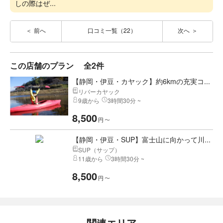
しの際はぜ...
前へ
口コミ一覧（22）
次へ
この店舗のプラン
全2件
【静岡・伊豆・カヤック】約6kmの充実コ...
リバーカヤック
9歳から
3時間30分 ~
8,500
円
〜
【静岡・伊豆・SUP】富士山に向かって川...
SUP（サップ）
11歳から
3時間30分 ~
8,500
円
〜