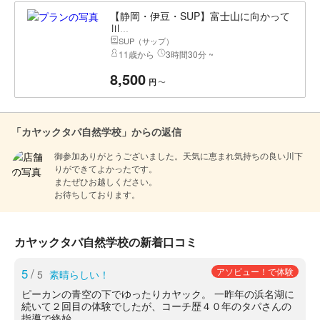
【静岡・伊豆・SUP】富士山に向かって
川...
SUP（サップ）
11歳から
3時間30分 ~
8,500
〜
円
「カヤックタパ自然学校」からの返信
御参加ありがとうございました。天気に恵まれ気持ちの良い川下
りができてよかったです。

またぜひお越しください。

お待ちしております。
カヤックタパ自然学校の新着口コミ
5
/
アソビュー！で体験
5
素晴らしい！
ピーカンの青空の下でゆったりカヤック。 一昨年の浜名湖に
続いて２回目の体験でしたが、コーチ歴４０年のタパさんの
指導で終始...