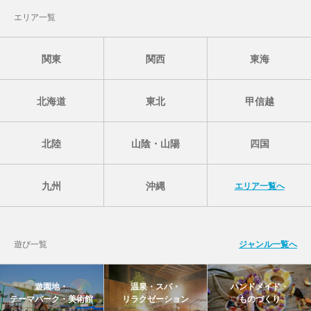
エリア一覧
関東
関西
東海
北海道
東北
甲信越
北陸
山陰・山陽
四国
九州
沖縄
エリア一覧へ
遊び一覧
ジャンル一覧へ
遊園地・
温泉・スパ・
ハンドメイド・
テーマパーク・美術館
リラクゼーション
ものづくり