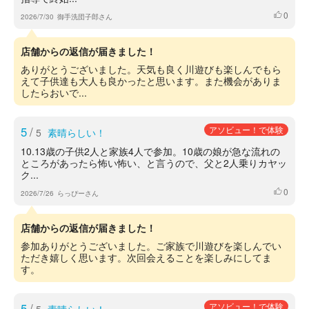
0
いいね
2026/7/30
御手洗団子郎さん
店舗からの返信が届きました！
ありがとうございました。天気も良く川遊びも楽しんでもら
えて子供達も大人も良かったと思います。また機会がありま
したらおいで...
5
/
アソビュー！で体験
5
素晴らしい！
10.13歳の子供2人と家族4人で参加。10歳の娘が急な流れの
ところがあったら怖い怖い、と言うので、父と2人乗りカヤッ
ク...
0
いいね
2026/7/26
らっぴーさん
店舗からの返信が届きました！
参加ありがとうございました。ご家族で川遊びを楽しんでい
ただき嬉しく思います。次回会えることを楽しみにしてま
す。
5
/
アソビュー！で体験