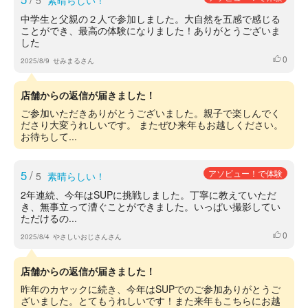
5
素晴らしい！
中学生と父親の２人で参加しました。大自然を五感で感じる
ことができ、最高の体験になりました！ありがとうございま
した
0
いいね
2025/8/9
せみまるさん
店舗からの返信が届きました！
ご参加いただきありがとうございました。親子で楽しんでく
ださり大変うれしいです。 またぜひ来年もお越しください。
お待ちして...
5
/
アソビュー！で体験
5
素晴らしい！
2年連続、今年はSUPに挑戦しました。丁寧に教えていただ
き、無事立って漕ぐことができました。いっぱい撮影してい
ただけるの...
0
いいね
2025/8/4
やさしいおじさんさん
店舗からの返信が届きました！
昨年のカヤックに続き、今年はSUPでのご参加ありがとうご
ざいました。とてもうれしいです！また来年もこちらにお越