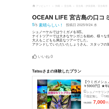
アソビュー！
沖縄
宮古島
宮古島・伊良部島・宮古島市
OCEAN LIFE 宮古島
の口コ
5
/
素晴らしい！
投稿日
2025/9/24 水
5
シュノーケルではウミガメを3匹。
ナイトツアーでは大きなヤシガニを始め、様々な
大人もこどもも満足なツアーでした。
アテンドしていただいたしょうさん、スタッフの
いいね
0
Tatsuさまの体験したプラン
【ウミガメシュ
￥5900円】★年
シュノーケリン
指定無し
1時
7,000
14,000
円