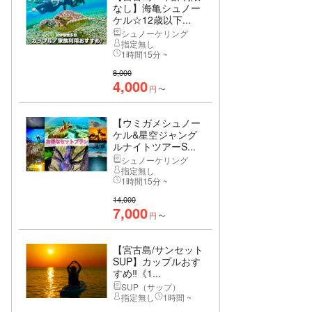
なし】海亀シュノー
ケル☆12歳以下...
シュノーケリング
指定無し
1時間15分 ~
8,000
4,000
円
〜
【ウミガメシュノー
ケル&星空ジャング
ルナイトツアーS...
シュノーケリング
指定無し
1時間15分 ~
14,000
7,000
円
〜
【宮古島/サンセット
SUP】カップルおす
すめ‼︎《1...
SUP（サップ）
指定無し
1時間 ~