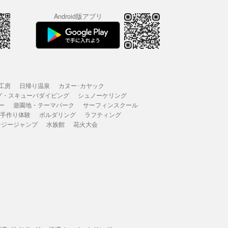
Android版アプリ
工房
日帰り温泉
カヌー･カヤック
グ・スキューバダイビング
シュノーケリング
ー
遊園地・テーマパーク
サーフィンスクール
 手作り体験
ボルダリング
ラフティング
ンジージャンプ
水族館
花火大会