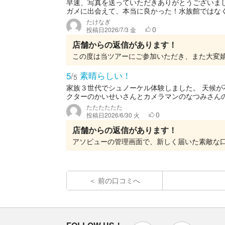
早速、写真を送っていただきありがとうございま
ガメに出会えて、本当に良かった！水族館ではなく
たけなぎ
0
投稿日
2026/7/3 金
店舗からの返信があります！
素晴らしい！
5
/
5
家族３世代でシュノーケル体験しました。 天候が
クターのかいせいさんとカメラマンのなつみさんの
たたたたたた
0
投稿日
2026/6/30 火
店舗からの返信があります！
前の口コミへ