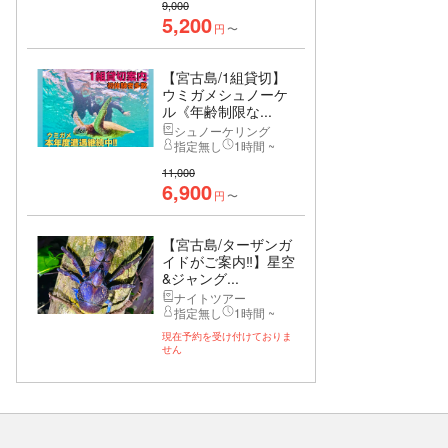
9,000
5,200
円
〜
【宮古島/1組貸切】
ウミガメシュノーケ
ル《年齢制限な...
シュノーケリング
指定無し
1時間 ~
11,000
6,900
円
〜
【宮古島/ターザンガ
イドがご案内‼︎】星空
&ジャング...
ナイトツアー
指定無し
1時間 ~
現在予約を受け付けておりま
せん