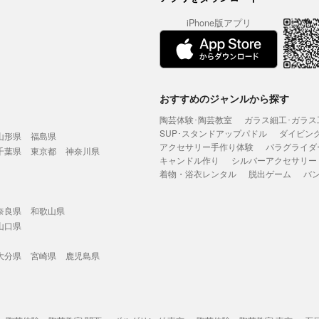
iPhone版アプリ
おすすめのジャンルから探す
陶芸体験･陶芸教室
ガラス細工･ガラス
SUP･スタンドアップパドル
ダイビン
山形県
福島県
アクセサリー手作り体験
パラグライダ
千葉県
東京都
神奈川県
キャンドル作り
シルバーアクセサリー
着物・浴衣レンタル
脱出ゲーム
バ
奈良県
和歌山県
山口県
大分県
宮崎県
鹿児島県