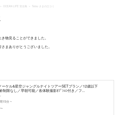
OCEAN LIFE 宮古島
Tatsu さまの口コミ
ミ
生き物見ることができました。
皆さまありがとうございました。
ノーケル&星空ジャングルナイトツアーSETプラン／12歳以下
齢制限なし／早朝可能／各体験撮影ｵﾌﾟｼｮﾝ付き／フ...
グ
間15分 ~
〜