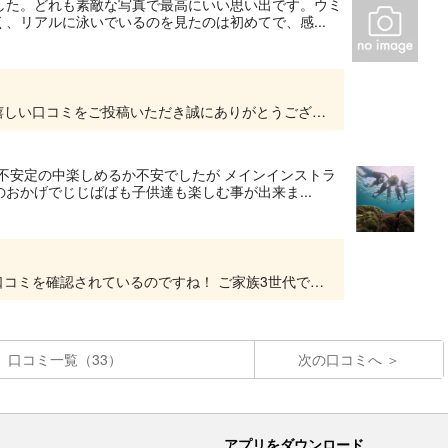
した。どれも素敵な写真で最高にいい思い出です。ウミ
、リアルに泳いでいるのを見たのは初めてで、感...
この度は当ツアーにご参加いただき、また大変嬉しい口コミをご投稿いただき誠にありがとうございます！ 初めての「リアルなウミガメ」との遭遇、そして感動していただけたとのこと、スタッフ一同...
不安定の中楽しめるか不安でしたが メインインストラ
おかげでじじばばも子供達も楽しむ事が出来ま...
アソビューの管理画面で、新しく届いた素敵な口コミを確認されているのですね！ ご家族3世代でのシュノーケル体験が、天候の不安を吹き飛ばすほど楽しい思い出になったとのこと、本当に素晴らしい...
口コミ一覧（33）
次の口コミへ
アプリをダウンロード