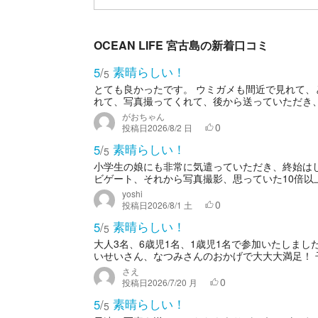
OCEAN LIFE 宮古島の新着口コミ
素晴らしい！
5
/
5
とても良かったです。 ウミガメも間近で見れて、
れて、写真撮ってくれて、後から送っていただき
がおちゃん
0
投稿日
2026/8/2 日
素晴らしい！
5
/
5
小学生の娘にも非常に気遣っていただき、終始は
ビゲート、それから写真撮影、思っていた10倍以上
yoshi
0
投稿日
2026/8/1 土
素晴らしい！
5
/
5
大人3名、6歳児1名、1歳児1名で参加いたしま
いせいさん、なつみさんのおかげで大大大満足！ 子
さえ
0
投稿日
2026/7/20 月
素晴らしい！
5
/
5