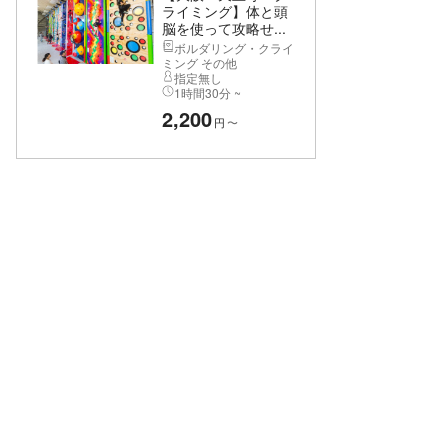
ライミング】体と頭
脳を使って攻略せ...
ボルダリング・クライ
ミング その他
指定無し
1時間30分 ~
2,200
円
〜