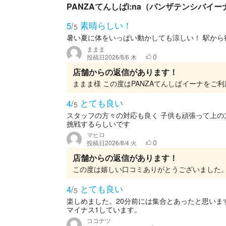
PANZAてんしばi:na（パンザテンシバイ
素晴らしい！
5
/
5
暑い夏に体をいっぱい動かしても涼しい！ 駅から
ままま
0
投稿日
2026/8/6 木
店舗からの返信があります！
とても良い
4
/
5
スタッフの方々の対応も良く 子供も頑張って上の
挑戦するらしいです
マヒロ
0
投稿日
2026/8/4 火
店舗からの返信があります！
とても良い
4
/
5
楽しめました。20分前には集合とあったと思いま
マイナス1しています。
ココナツ