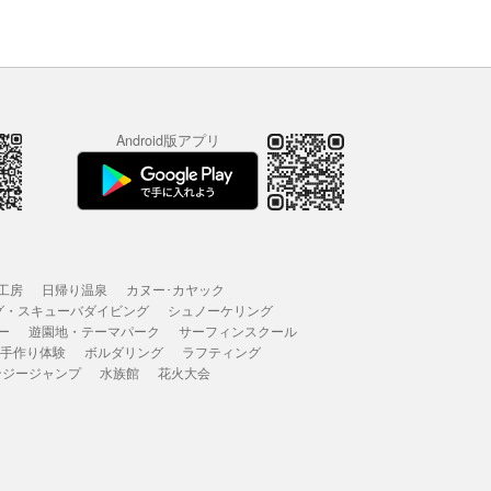
Android版アプリ
工房
日帰り温泉
カヌー･カヤック
グ・スキューバダイビング
シュノーケリング
ー
遊園地・テーマパーク
サーフィンスクール
 手作り体験
ボルダリング
ラフティング
ンジージャンプ
水族館
花火大会