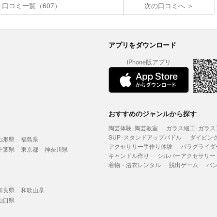
口コミ一覧（607）
次の口コミへ
アプリをダウンロード
iPhone版アプリ
おすすめのジャンルから探す
陶芸体験･陶芸教室
ガラス細工･ガラス
SUP･スタンドアップパドル
ダイビン
山形県
福島県
アクセサリー手作り体験
パラグライダ
千葉県
東京都
神奈川県
キャンドル作り
シルバーアクセサリー
着物・浴衣レンタル
脱出ゲーム
バ
奈良県
和歌山県
山口県