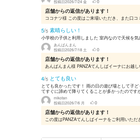
0
投稿日
2026/7/24 金
店舗からの返信があります！
素晴らしい！
5
/
5
小学校の子供と利用しました 室内なので天候を気
あんぱんまん
0
投稿日
2026/7/18 土
店舗からの返信があります！
とても良い
4
/
5
とても良かったです！ 雨の日の遊び場として子ど
てすぐに諦めて降りてくることが多かったのですが
mikotan
0
投稿日
2026/7/6 月
店舗からの返信があります！