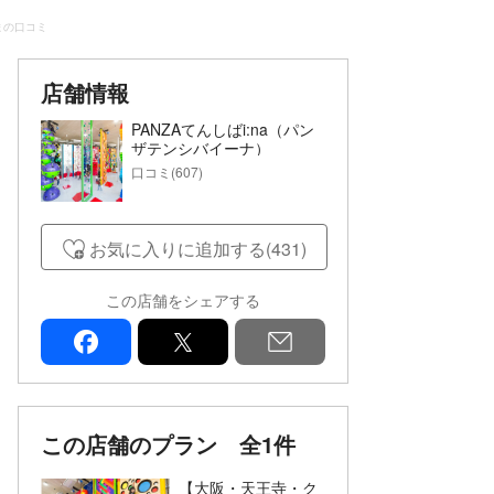
まの口コミ
店舗情報
PANZAてんしばi:na（パン
ザテンシバイーナ）
口コミ(607)
お気に入りに追加する(431)
この店舗をシェアする
facebook
x
mail
この店舗のプラン
全1件
【大阪・天王寺・ク