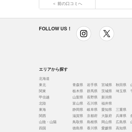
前の口コミへ
FOLLOW US！
instagram
x
エリアから探す
北海道
東北
青森県
岩手県
宮城県
秋田県
関東
栃木県
群馬県
茨城県
埼玉県
甲信越
山梨県
長野県
新潟県
北陸
富山県
石川県
福井県
東海
静岡県
岐阜県
愛知県
三重県
関西
滋賀県
京都府
大阪府
兵庫県
山陰・山陽
鳥取県
島根県
岡山県
広島県
四国
徳島県
香川県
愛媛県
高知県