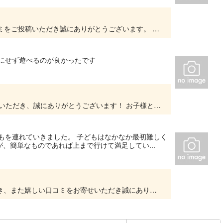
ココナツ様 この度はご来場いただき、また口コミをご投稿いただき誠にありがとうございます。 アクティビティをお楽しみいただけたとのこと、大変嬉しく拝見いたしました。 一方で、ご案内...
にせず遊べるのが良かったです
あんぱんまん様 PANZAてんしばイーナにお越しいただき、誠にありがとうございます！ お子様と一緒に、天候を気にせず室内でお楽しみいただけたとのこと、大変嬉しく感じております。 こ...
もを連れていきました。 子どもはなかなか最初難しく
、簡単なものであれば上まで行けて満足してい...
この度はPANZAてんしばイーナをご利用いただき、また嬉しい口コミをお寄せいただき誠にありがとうございます。 雨の日の遊び場としてお子さまと一緒にお越しいただき、楽しんでいただけたよ...