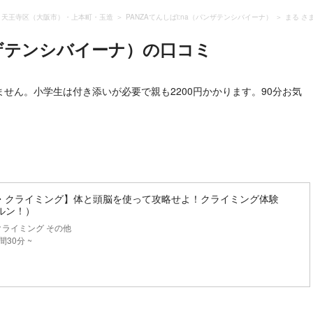
天王寺区（大阪市）・上本町・玉造
PANZAてんしばi:na（パンザテンシバイーナ）
まる さ
ンザテンシバイーナ）
の口コミ
せん。小学生は付き添いが必要で親も2200円かかります。90分お気
・クライミング】体と頭脳を使って攻略せよ！クライミング体験
ボルン！）
ライミング その他
間30分 ~