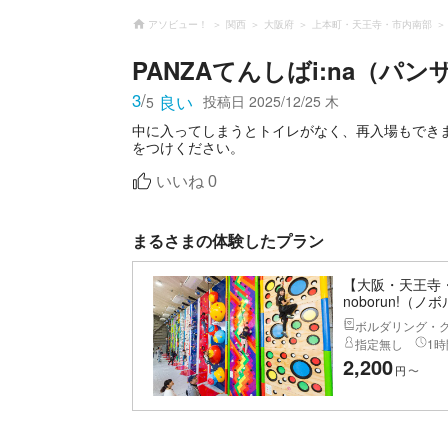
アソビュー！
関西
大阪府
上本町・天王寺・市内南部
PANZAてんしばi:na（パ
3
/
良い
投稿日
2025/12/25 木
5
中に入ってしまうとトイレがなく、再入場もできま
をつけください。
いいね
0
まるさまの体験したプラン
【大阪・天王寺
noborun!（ノ
ボルダリング・ク
指定無し
1時
2,200
円
〜