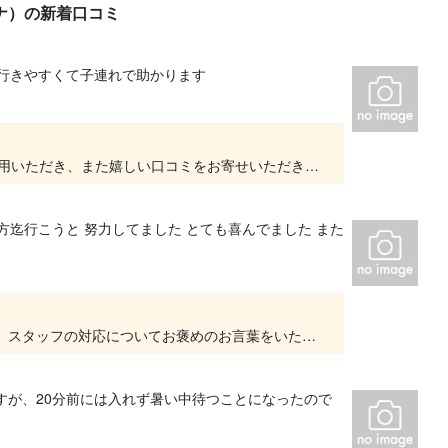
ーナ）の新着口コミ
行きやすくて子連れで助かります
ままま様 この度はPANZAてんしばイーナをご利用いただき、また嬉しい口コミをお寄せいただき誠にありがとうございます。 暑い夏でも涼しい環境で、思い切り体を動かしてお楽しみいただけ...
方迄行こうと 努力してました とても喜んでました また
この度は嬉しい口コミありがとうございました。 スタッフの対応についてお褒めのお言葉をいただき、大変嬉しく思います。 お子様が一生懸命、上めで挑戦される姿を想像し、スタッフ一同とても温か...
すが、20分前には入れず暑い中待つことになったので