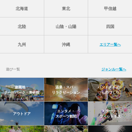
北海道
東北
甲信越
北陸
山陰・山陽
四国
九州
沖縄
エリア一覧へ
遊び一覧
ジャンル一覧へ
遊園地・
温泉・スパ・
ハンドメイド・
テーマパーク・美術館
リラクゼーション
ものづくり
エンタメ・
スポーツ・
アウトドア
スポーツ観戦
フィットネス