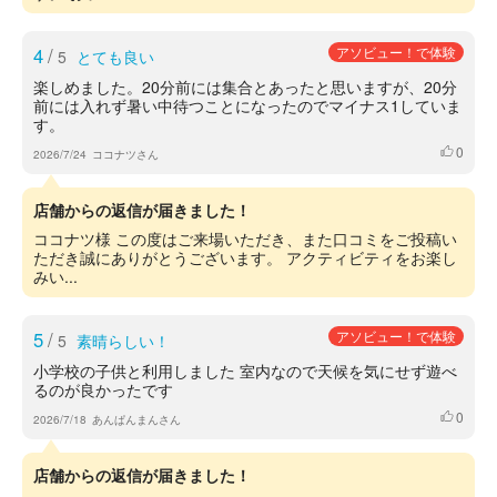
4
/
アソビュー！で体験
5
とても良い
楽しめました。20分前には集合とあったと思いますが、20分
前には入れず暑い中待つことになったのでマイナス1していま
す。
0
いいね
2026/7/24
ココナツさん
店舗からの返信が届きました！
ココナツ様 この度はご来場いただき、また口コミをご投稿い
ただき誠にありがとうございます。 アクティビティをお楽し
みい...
5
/
アソビュー！で体験
5
素晴らしい！
小学校の子供と利用しました 室内なので天候を気にせず遊べ
るのが良かったです
0
いいね
2026/7/18
あんぱんまんさん
店舗からの返信が届きました！