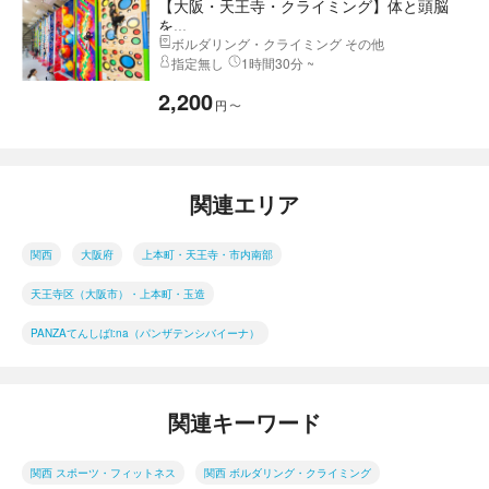
【大阪・天王寺・クライミング】体と頭脳
を...
ボルダリング・クライミング その他
指定無し
1時間30分 ~
2,200
円
〜
関連エリア
関西
大阪府
上本町・天王寺・市内南部
天王寺区（大阪市）・上本町・玉造
PANZAてんしばi:na（パンザテンシバイーナ）
関連キーワード
関西 スポーツ・フィットネス
関西 ボルダリング・クライミング