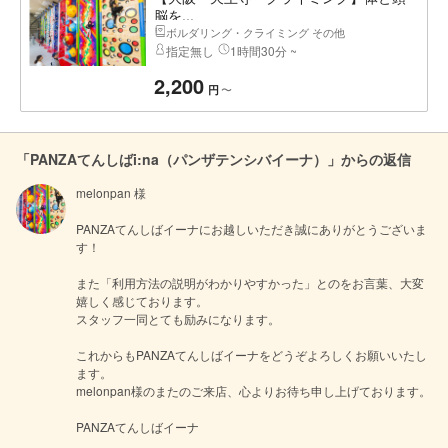
脳を...
ボルダリング・クライミング その他
指定無し
1時間30分 ~
2,200
〜
円
「PANZAてんしばi:na（パンザテンシバイーナ）」からの返信
melonpan 様

PANZAてんしばイーナにお越しいただき誠にありがとうございま
す！

また「利用方法の説明がわかりやすかった」とのをお言葉、大変
嬉しく感じております。

スタッフ一同とても励みになります。

これからもPANZAてんしばイーナをどうぞよろしくお願いいたし
ます。

melonpan様のまたのご来店、心よりお待ち申し上げております。

PANZAてんしばイーナ