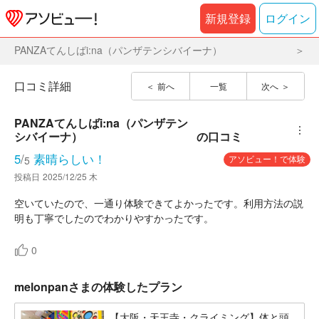
新規登録
ログイン
PANZAてんしばi:na（パンザテンシバイーナ）
口コミ詳細
前へ
一覧
次へ
PANZAてんしばi:na（パンザテン
︙
シバイーナ）
の口コミ
5
/
素晴らしい！
アソビュー！で体験
5
投稿日
2025/12/25 木
空いていたので、一通り体験できてよかったです。利用方法の説
明も丁寧でしたのでわかりやすかったです。
0
melonpanさまの体験したプラン
【大阪・天王寺・クライミング】体と頭