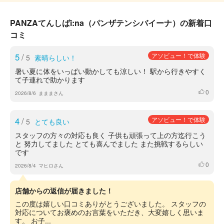
PANZAてんしばi:na（パンザテンシバイーナ）の新着口
コミ
5
/
アソビュー！で体験
5
素晴らしい！
暑い夏に体をいっぱい動かしても涼しい！ 駅から行きやすく
て子連れで助かります
0
いいね
2026/8/6
まままさん
4
/
アソビュー！で体験
5
とても良い
スタッフの方々の対応も良く 子供も頑張って上の方迄行こう
と 努力してました とても喜んでました また挑戦するらしい
です
0
いいね
2026/8/4
マヒロさん
店舗からの返信が届きました！
この度は嬉しい口コミありがとうございました。 スタッフの
対応についてお褒めのお言葉をいただき、大変嬉しく思いま
す。 お子...