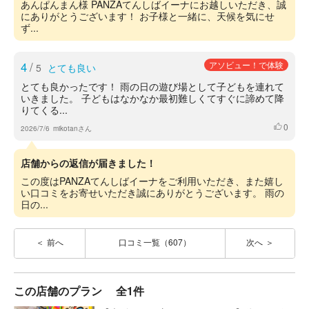
あんぱんまん様 PANZAてんしばイーナにお越しいただき、誠
にありがとうございます！ お子様と一緒に、天候を気にせ
ず...
4
/
アソビュー！で体験
5
とても良い
とても良かったです！ 雨の日の遊び場として子どもを連れて
いきました。 子どもはなかなか最初難しくてすぐに諦めて降
りてくる...
0
いいね
2026/7/6
mikotanさん
店舗からの返信が届きました！
この度はPANZAてんしばイーナをご利用いただき、また嬉し
い口コミをお寄せいただき誠にありがとうございます。 雨の
日の...
前へ
口コミ一覧（607）
次へ
この店舗のプラン
全1件