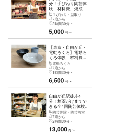
分！手びねり陶芸体
験 材料費、焼成
費...
手びねり・型取り
7歳から
2時間30分 ~
5,000
円
〜
【東京・自由が丘・
電動ろくろ】電動ろ
くろ体験 材料費...
電動ろくろ
7歳から
1時間30分 ~
6,500
円
〜
自由が丘駅徒歩4
分！釉薬がけまでで
きる全4回陶芸体験...
陶芸体験・陶芸教室
7歳から
2時間30分 ~
13,000
円
〜