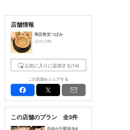
ミ
店舗情報
陶芸教室つぼみ
口コミ(16)
お気に入りに追加する(14)
この店舗をシェアする
facebook
x
mail
この店舗のプラン
全3件
自由が丘駅徒歩4