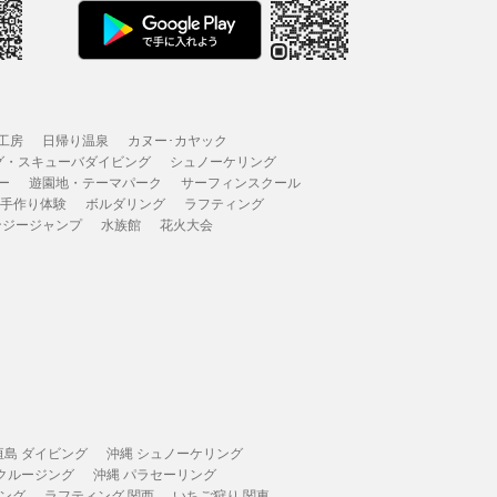
工房
日帰り温泉
カヌー･カヤック
グ・スキューバダイビング
シュノーケリング
ー
遊園地・テーマパーク
サーフィンスクール
 手作り体験
ボルダリング
ラフティング
ンジージャンプ
水族館
花火大会
垣島 ダイビング
沖縄 シュノーケリング
 クルージング
沖縄 パラセーリング
ィング
ラフティング 関西
いちご狩り 関東