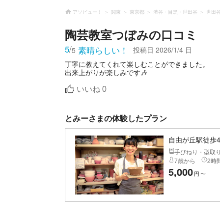
アソビュー！
関東
東京都
渋谷・目黒・世田谷
世田
陶芸教室つぼみ
の口コミ
5
/
素晴らしい！
投稿日
2026/1/4 日
5
丁寧に教えてくれて楽しむことができました。
出来上がりが楽しみです🎶
いいね
0
とみーさまの体験したプラン
自由が丘駅徒歩
手びねり・型取
7歳から
2時間
5,000
円
〜