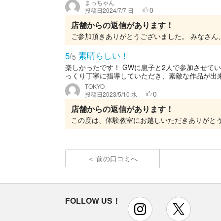
まっちゃん
0
投稿日
2024/7/7 日
店舗からの返信があります！
素晴らしい！
5
/
5
楽しかったです！ GWに息子と2人で参加させて
っくり丁寧に指導していただき、素敵な作品が出来
TOKYO
0
投稿日
2023/5/10 水
店舗からの返信があります！
前の口コミへ
FOLLOW US！
instagram
x