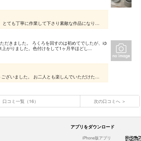
ご参加頂きありがとうございました。 みなさん、とても丁寧に作業して下さり素敵な作品になりました。 出来上がりまで、少しお時間をいただきますが暫くの間お待ちください。 また機会がありまし...
いただきました。 ろくろを回すのは初めてでしたが、ゆ
上がりました。色付けをして1ヶ月半ほどし...
この度は、体験教室にお越しいただきありがとうございました。 お二人とも楽しんでいただけたようで、とても嬉しく思っています。 出来上がりまで、少しお時間がかかりますがしばらくの間お待ちく...
口コミ一覧（16）
次の口コミへ
アプリをダウンロード
iPhone版アプリ