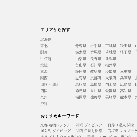
エリアから探す
北海道
東北
青森県
岩手県
宮城県
秋田県
関東
栃木県
群馬県
茨城県
埼玉県
甲信越
山梨県
長野県
新潟県
北陸
富山県
石川県
福井県
東海
静岡県
岐阜県
愛知県
三重県
関西
滋賀県
京都府
大阪府
兵庫県
山陰・山陽
鳥取県
島根県
岡山県
広島県
四国
徳島県
香川県
愛媛県
高知県
九州
福岡県
佐賀県
長崎県
熊本県
沖縄
おすすめキーワード
京都 着物レンタル
沖縄 ダイビング
日帰り温泉 関東
屋久島 ダイビング
関西 日帰り温泉
石垣島 シュノー
天草 イルカウォッチング
沖縄 ホエールウォッチング