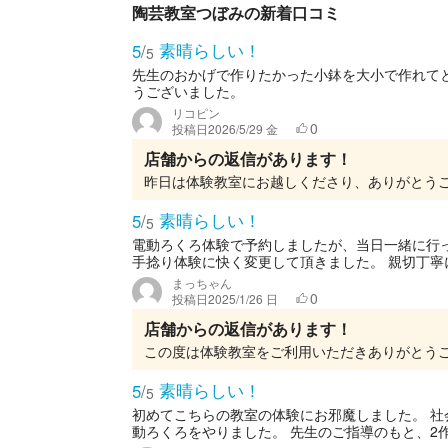
陶芸教室つぼみの新着口コミ
素晴らしい！
5
/
5
先生のおかげで作りたかった小鉢を大小で作れて
うございました。
リコピン
0
投稿日
2026/5/29 金
店舗からの返信があります！
素晴らしい！
5
/
5
電動ろくろ体験で予約しましたが、当日一緒に行
手捻り体験に快く変更して頂きました。 親切丁寧に
まっちゃん
0
投稿日
2025/1/26 日
店舗からの返信があります！
素晴らしい！
5
/
5
初めてこちらの教室の体験にお邪魔しました。 
動ろくろをやりました。 先生のご指導のもと、2作