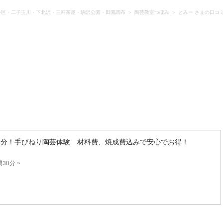
谷区・二子玉川・下北沢・三軒茶屋・駒沢公園・田園調布
陶芸教室つぼみ
とみー さまの口コ
4分！手びねり陶芸体験 材料費、焼成費込みで安心でお得！
り
30分 ~