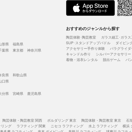
おすすめのジャンルから探す
陶芸体験･陶芸教室
ガラス細工･ガラス
SUP･スタンドアップパドル
ダイビン
山形県
福島県
アクセサリー手作り体験
パラグライダ
千葉県
東京都
神奈川県
キャンドル作り
シルバーアクセサリー
着物・浴衣レンタル
脱出ゲーム
バ
奈良県
和歌山県
山口県
大分県
宮崎県
鹿児島県
陶芸体験・陶芸教室 関西
ボルダリング 東京
陶芸体験・陶芸教室 東京
石
ケリング
ラフティング 関東
ニセコ ラフティング
水上 ラフティング
横浜
奥多摩 ラフティング
串本 ダイビング
鬼怒川 ラフティング
球磨川 ラフテ