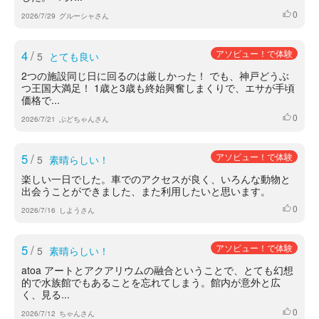
0
いいね
2026/7/29
グルーシャさん
4
/
アソビュー！で体験
5
とても良い
2つの施設同じ日に回るのは厳しかった！ でも、神戸どうぶ
つ王国大満足！ 1歳と3歳も終始興奮しまくりで、エサが手頃
価格で...
0
いいね
2026/7/21
ぶどちゃんさん
5
/
アソビュー！で体験
5
素晴らしい！
楽しい一日でした。車でのアクセスが良く、いろんな動物と
出会うことができました、また利用したいと思います。
0
いいね
2026/7/16
しようさん
5
/
アソビュー！で体験
5
素晴らしい！
atoa アートとアクアリウムの融合ということで、とても幻想
的で水族館でもあることを忘れてしまう。館内が意外と広
く、見る...
0
いいね
2026/7/12
ちゃんさん