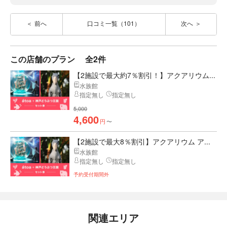
前へ
口コミ一覧（101）
次へ
この店舗のプラン
全2件
【2施設で最大約7％割引！】アクアリウム...
水族館
指定無し
指定無し
5,000
4,600
円
〜
【2施設で最大8％割引】アクアリウム ア...
水族館
指定無し
指定無し
予約受付期間外
関連エリア