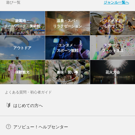
遊び一覧
ジャンル一覧へ
遊園地・
温泉・スパ・
ハンドメイド・
テーマパーク・美術館
リラクゼーション
ものづくり
エンタメ・
スポーツ・
アウトドア
スポーツ観戦
フィットネス
体験観光
趣味・習い事
花火大会
よくある質問・初心者ガイド
はじめての方へ
アソビュー！ヘルプセンター