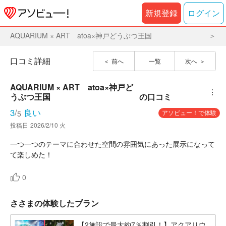
新規登録
ログイン
AQUARIUM × ART atoa×神戸どうぶつ王国
口コミ詳細
前へ
一覧
次へ
AQUARIUM × ART　atoa×神戸ど
︙
うぶつ王国
の口コミ
3
/
良い
アソビュー！で体験
5
投稿日
2026/2/10 火
一つ一つのテーマに合わせた空間の雰囲気にあった展示になって
て楽しめた！
0
ささまの体験したプラン
【2施設で最大約7％割引！】アクアリウ