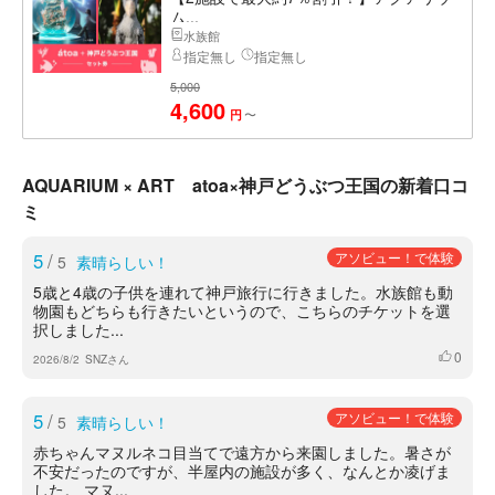
ム...
水族館
指定無し
指定無し
5,000
4,600
〜
円
AQUARIUM × ART atoa×神戸どうぶつ王国の新着口コ
ミ
5
/
アソビュー！で体験
5
素晴らしい！
5歳と4歳の子供を連れて神戸旅行に行きました。水族館も動
物園もどちらも行きたいというので、こちらのチケットを選
択しました...
0
いいね
2026/8/2
SNZさん
5
/
アソビュー！で体験
5
素晴らしい！
赤ちゃんマヌルネコ目当てで遠方から来園しました。暑さが
不安だったのですが、半屋内の施設が多く、なんとか凌げま
した。 マヌ...