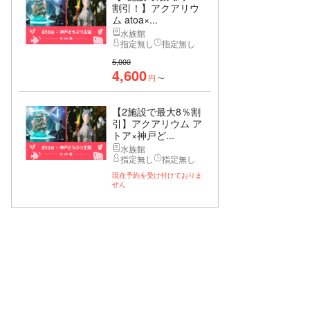
割引！】アクアリウ
ム atoa×...
水族館
指定無し
指定無し
5,000
4,600
円
〜
【2施設で最大8％割
引】アクアリウム ア
トア×神戸ど...
水族館
指定無し
指定無し
現在予約を受け付けておりま
せん