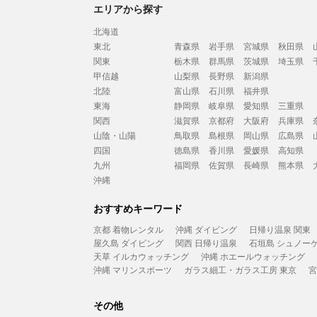
エリアから探す
北海道
東北
青森県
岩手県
宮城県
秋田県
関東
栃木県
群馬県
茨城県
埼玉県
甲信越
山梨県
長野県
新潟県
北陸
富山県
石川県
福井県
東海
静岡県
岐阜県
愛知県
三重県
関西
滋賀県
京都府
大阪府
兵庫県
山陰・山陽
鳥取県
島根県
岡山県
広島県
四国
徳島県
香川県
愛媛県
高知県
九州
福岡県
佐賀県
長崎県
熊本県
沖縄
おすすめキーワード
京都 着物レンタル
沖縄 ダイビング
日帰り温泉 関東
屋久島 ダイビング
関西 日帰り温泉
石垣島 シュノー
天草 イルカウォッチング
沖縄 ホエールウォッチング
沖縄 マリンスポーツ
ガラス細工・ガラス工房 東京
宮
その他