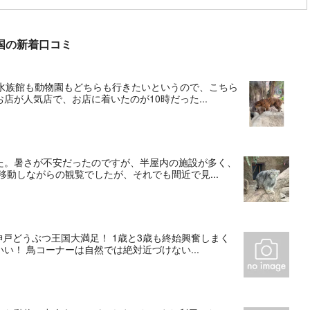
つ王国の新着口コミ
。水族館も動物園もどちらも行きたいというので、こちら
が人気店で、お店に着いたのが10時だった...
た。暑さが不安だったのですが、半屋内の施設が多く、
動しながらの観覧でしたが、それでも間近で見...
神戸どうぶつ王国大満足！ 1歳と3歳も終始興奮しまく
！ 鳥コーナーは自然では絶対近づけない...