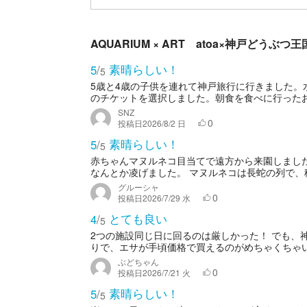
AQUARIUM × ART atoa×神戸どうぶ
素晴らしい！
5
/
5
5歳と4歳の子供を連れて神戸旅行に行きました
のチケットを選択しました。朝食を食べに行ったお店
SNZ
0
投稿日
2026/8/2 日
素晴らしい！
5
/
5
赤ちゃんマヌルネコ目当てで遠方から来園しまし
なんとか凌げました。 マヌルネコは長蛇の列で、移
グルーシャ
0
投稿日
2026/7/29 水
とても良い
4
/
5
2つの施設同じ日に回るのは厳しかった！ でも、
りで、エサが手頃価格で買えるのがめちゃくちゃいい
ぶどちゃん
0
投稿日
2026/7/21 火
素晴らしい！
5
/
5