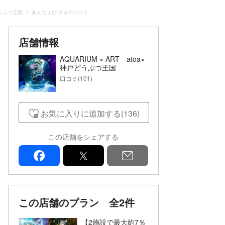
戸どうぶつ王国
あんちょび さまの口コミ
店舗情報
AQUARIUM × ART atoa×
神戸どうぶつ王国
口コミ(101)
お気に入りに追加する(136)
この店舗をシェアする
facebook
x
mail
この店舗のプラン
全2件
【2施設で最大約7％