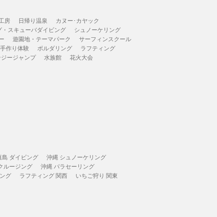
工房
日帰り温泉
カヌー･カヤック
グ・スキューバダイビング
シュノーケリング
ー
遊園地・テーマパーク
サーフィンスクール
 手作り体験
ボルダリング
ラフティング
ンジージャンプ
水族館
花火大会
垣島 ダイビング
沖縄 シュノーケリング
 クルージング
沖縄 パラセーリング
ィング
ラフティング 関西
いちご狩り 関東