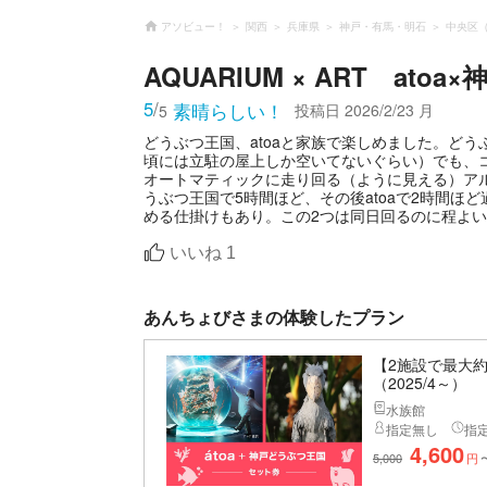
アソビュー！
関西
兵庫県
神戸・有馬・明石
中央区
AQUARIUM × ART ato
5
/
素晴らしい！
投稿日
2026/2/23 月
5
どうぶつ王国、atoaと家族で楽しめました。ど
頃には立駐の屋上しか空いてないぐらい）でも、
オートマティックに走り回る（ように見える）ア
うぶつ王国で5時間ほど、その後atoaで2時間ほ
める仕掛けもあり。この2つは同日回るのに程よ
いいね
1
あんちょびさまの体験したプラン
【2施設で最大約
（2025/4～）
水族館
指定無し
指
4,600
5,000
円