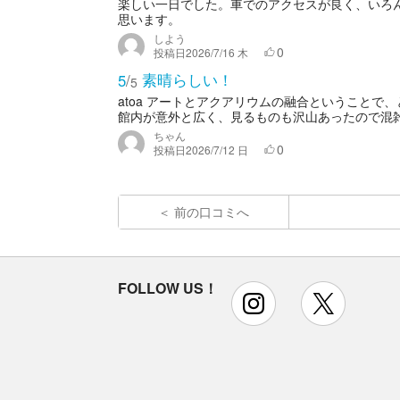
楽しい一日でした。車でのアクセスが良く、いろ
思います。
しよう
0
投稿日
2026/7/16 木
素晴らしい！
5
/
5
atoa アートとアクアリウムの融合ということ
館内が意外と広く、見るものも沢山あったので混雑
ちゃん
0
投稿日
2026/7/12 日
前の口コミへ
FOLLOW US！
instagram
x