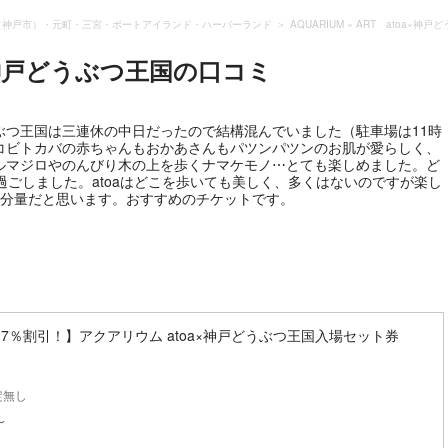
（神戸市）・元町・三宮・ポートアイランド・ハーバーランド
AQUARIUM × ART atoa×神
a×神戸どうぶつ王国
の口コミ
うぶつ王国は三連休の中日だったので結構混んでいました（駐車場は11時
コビトカバの赤ちゃんもおかあさんもパツンパツンのお肌が愛らしく、
ルマジロやのんびり木の上を歩くナマケモノ⋯とても楽しめました。ど
ど過ごしました。atoaはどこを歩いても美しく、多くはないのですが楽し
い分量だと思います。おすすめのチケットです。
7％割引！】アクアリウム atoa×神戸どうぶつ王国入場セット券
定無し
〜