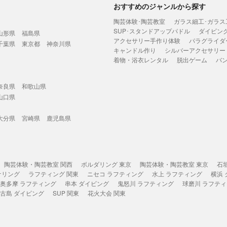
おすすめのジャンルから探す
陶芸体験･陶芸教室
ガラス細工･ガラス
SUP･スタンドアップパドル
ダイビン
山形県
福島県
アクセサリー手作り体験
パラグライダ
千葉県
東京都
神奈川県
キャンドル作り
シルバーアクセサリー
着物・浴衣レンタル
脱出ゲーム
バ
奈良県
和歌山県
山口県
大分県
宮崎県
鹿児島県
陶芸体験・陶芸教室 関西
ボルダリング 東京
陶芸体験・陶芸教室 東京
石
ケリング
ラフティング 関東
ニセコ ラフティング
水上 ラフティング
横浜
奥多摩 ラフティング
串本 ダイビング
鬼怒川 ラフティング
球磨川 ラフテ
古島 ダイビング
SUP 関東
花火大会 関東