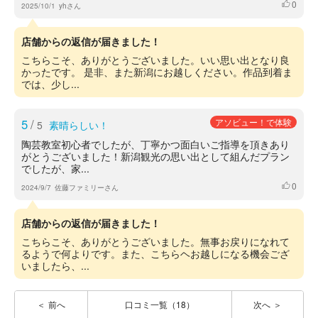
0
いいね
2025/10/1
yhさん
店舗からの返信が届きました！
こちらこそ、ありがとうございました。いい思い出となり良
かったです。 是非、また新潟にお越しください。作品到着ま
では、少し...
5
/
アソビュー！で体験
5
素晴らしい！
陶芸教室初心者でしたが、丁寧かつ面白いご指導を頂きあり
がとうございました！新潟観光の思い出として組んだプラン
でしたが、家...
0
いいね
2024/9/7
佐藤ファミリーさん
店舗からの返信が届きました！
こちらこそ、ありがとうございました。無事お戻りになれて
るようで何よりです。また、こちらヘお越しになる機会ござ
いましたら、...
前へ
口コミ一覧（18）
次へ