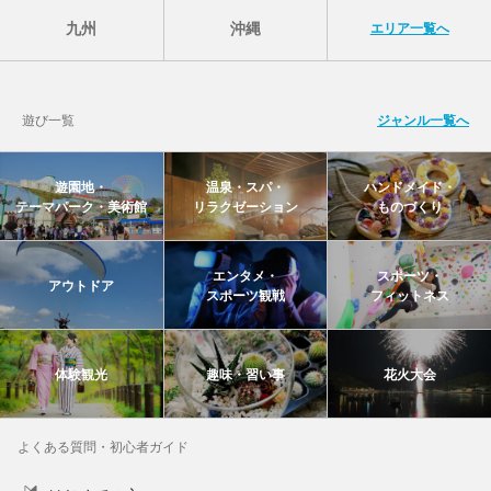
九州
沖縄
エリア一覧へ
遊び一覧
ジャンル一覧へ
遊園地・
温泉・スパ・
ハンドメイド・
テーマパーク・美術館
リラクゼーション
ものづくり
エンタメ・
スポーツ・
アウトドア
スポーツ観戦
フィットネス
体験観光
趣味・習い事
花火大会
よくある質問・初心者ガイド