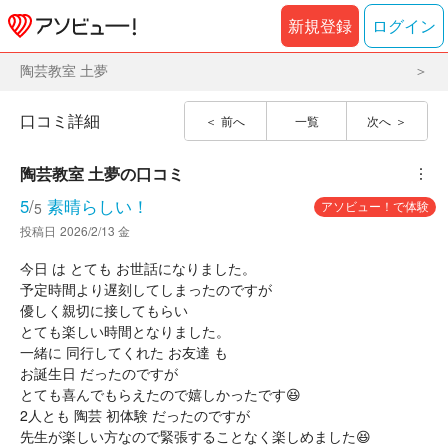
新規登録
ログイン
陶芸教室 土夢
口コミ詳細
前へ
一覧
次へ
陶芸教室 土夢
の口コミ
︙
5
/
素晴らしい！
アソビュー！で体験
5
投稿日
2026/2/13 金
今日 は とても お世話になりました。
予定時間より遅刻してしまったのですが
優しく親切に接してもらい
とても楽しい時間となりました。
一緒に 同行してくれた お友達 も
お誕生日 だったのですが
とても喜んでもらえたので嬉しかったです😆
2人とも 陶芸 初体験 だったのですが
先生が楽しい方なので緊張することなく楽しめました😆