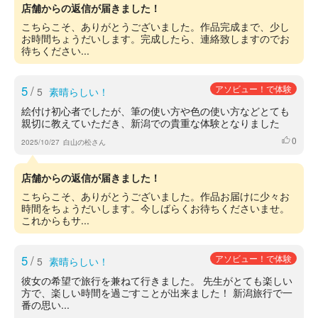
店舗からの返信が届きました！
こちらこそ、ありがとうございました。作品完成まで、少し
お時間ちょうだいします。完成したら、連絡致しますのでお
待ちください...
5
/
アソビュー！で体験
5
素晴らしい！
絵付け初心者でしたが、筆の使い方や色の使い方などとても
親切に教えていただき、新潟での貴重な体験となりました
0
いいね
2025/10/27
白山の松さん
店舗からの返信が届きました！
こちらこそ、ありがとうございました。作品お届けに少々お
時間をちょうだいします。今しばらくお待ちくださいませ。
これからもサ...
5
/
アソビュー！で体験
5
素晴らしい！
彼女の希望で旅行を兼ねて行きました。 先生がとても楽しい
方で、楽しい時間を過ごすことが出来ました！ 新潟旅行で一
番の思い...