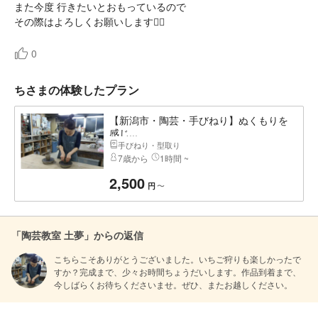
また今度 行きたいとおもっているので
その際はよろしくお願いします🙇‍♀️
0
ちさまの体験したプラン
【新潟市・陶芸・手びねり】ぬくもりを
感じ...
手びねり・型取り
7歳から
1時間 ~
2,500
〜
円
「陶芸教室 土夢」からの返信
こちらこそありがとうございました。いちご狩りも楽しかったで
すか？完成まで、少々お時間ちょうだいします。作品到着まで、
今しばらくお待ちくださいませ。ぜひ、またお越しください。