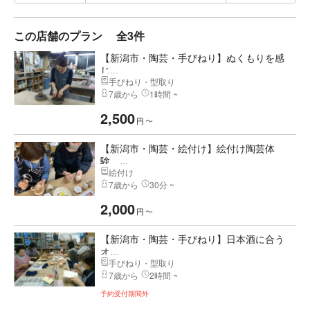
この店舗のプラン
全3件
【新潟市・陶芸・手びねり】ぬくもりを感
じ...
手びねり・型取り
7歳から
1時間 ~
2,500
円
〜
【新潟市・陶芸・絵付け】絵付け陶芸体
験、...
絵付け
7歳から
30分 ~
2,000
円
〜
【新潟市・陶芸・手びねり】日本酒に合う
オ...
手びねり・型取り
7歳から
2時間 ~
予約受付期間外