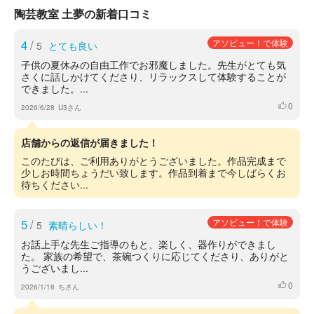
陶芸教室 土夢の新着口コミ
4
/
アソビュー！で体験
5
とても良い
子供の夏休みの自由工作でお邪魔しました。先生がとても気
さくに話しかけてくださり、リラックスして体験することが
できました。...
0
いいね
2026/6/28
U3さん
店舗からの返信が届きました！
このたびは、ご利用ありがとうございました。作品完成まで
少しお時間ちょうだい致します。作品到着まで今しばらくお
待ちください...
5
/
アソビュー！で体験
5
素晴らしい！
お話上手な先生ご指導のもと、楽しく、器作りができまし
た。 家族の希望で、茶碗つくりに応じてくださり、ありがと
うございまし...
0
いいね
2026/1/18
ちさん