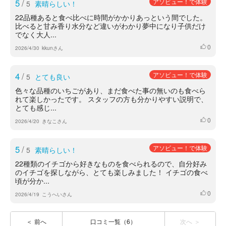
5
/
アソビュー！で体験
5
素晴らしい！
22品種あると食べ比べに時間がかかりあっという間でした。
比べると甘み香り水分など違いがわかり夢中になり子供だけ
でなく大人...
0
いいね
2026/4/30
kkunさん
4
/
アソビュー！で体験
5
とても良い
色々な品種のいちごがあり、まだ食べた事の無いのも食べら
れて楽しかったです。 スタッフの方も分かりやすい説明で、
とても感じ...
0
いいね
2026/4/20
きなこさん
5
/
アソビュー！で体験
5
素晴らしい！
22種類のイチゴから好きなものを食べられるので、自分好み
のイチゴを探しながら、とても楽しみました！ イチゴの食べ
頃が分か...
0
いいね
2026/4/19
こうへいさん
前へ
口コミ一覧（6）
次へ