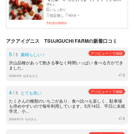
でい...
いちご狩り
指定無し
40分 ~
予約受付期間外
アクアイグニス TSUJIGUCHI FARMの新着口コミ
5
/
アソビュー！で体験
5
素晴らしい！
沢山品種があって飽きる事なく時間いっぱい 食べる方ができ
ました。
0
いいね
2026/6/6
はるなさん
4
/
アソビュー！で体験
5
とても良い
たくさんの種類のいちごがあり、食べ比べも楽しく、駐車場
も停めやすいので毎年利用しています。5月14日、平日に未就
学児、小...
0
いいね
2026/5/15
ちのさん