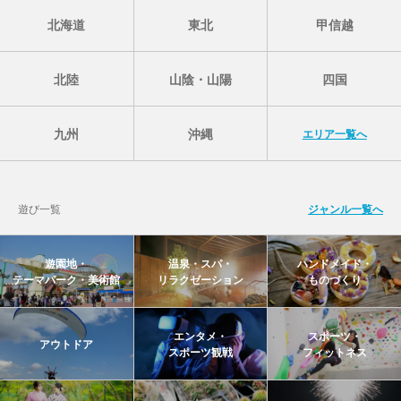
北海道
東北
甲信越
北陸
山陰・山陽
四国
九州
沖縄
エリア一覧へ
遊び一覧
ジャンル一覧へ
遊園地・
温泉・スパ・
ハンドメイド・
テーマパーク・美術館
リラクゼーション
ものづくり
エンタメ・
スポーツ・
アウトドア
スポーツ観戦
フィットネス