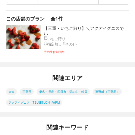
この店舗のプラン
全1件
【三重・いちご狩り】＼アクアイグニスで
い...
いちご狩り
指定無し
40分 ~
予約受付期間外
関連エリア
東海
三重県
桑名・長島・四日市・湯の山・鈴鹿
菰野町（三重郡）
アクアイグニス TSUJIGUCHI FARM
関連キーワード