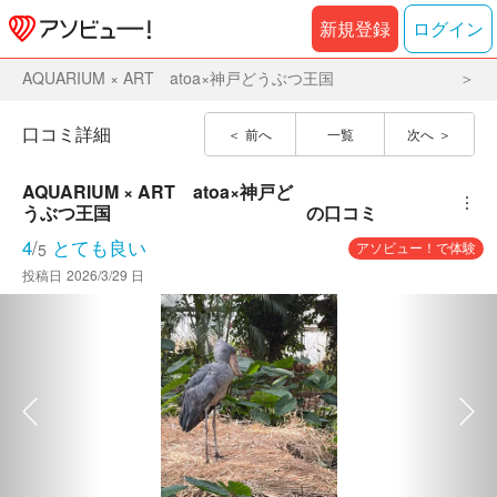
新規登録
ログイン
AQUARIUM × ART atoa×神戸どうぶつ王国
口コミ詳細
前へ
一覧
次へ
AQUARIUM × ART　atoa×神戸ど
︙
うぶつ王国
の口コミ
4
/
とても良い
アソビュー！で体験
5
投稿日
2026/3/29 日