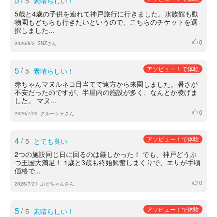
5
/
5
素晴らしい！
5歳と4歳の子供を連れて神戸旅行に行きました。水族館も動
物園もどちらも行きたいというので、こちらのチケットを選
択しました...
0
いいね
2026/8/2
SNZさん
5
/
アソビュー！で体験
5
素晴らしい！
赤ちゃんマヌルネコ目当てで遠方から来園しました。暑さが
不安だったのですが、半屋内の施設が多く、なんとか凌げま
した。 マヌ...
0
いいね
2026/7/29
グルーシャさん
4
/
アソビュー！で体験
5
とても良い
2つの施設同じ日に回るのは厳しかった！ でも、神戸どうぶ
つ王国大満足！ 1歳と3歳も終始興奮しまくりで、エサが手頃
価格で...
0
いいね
2026/7/21
ぶどちゃんさん
5
/
アソビュー！で体験
5
素晴らしい！