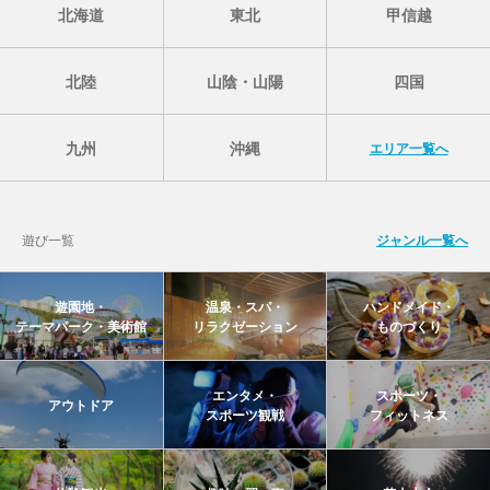
北海道
東北
甲信越
北陸
山陰・山陽
四国
九州
沖縄
エリア一覧へ
遊び一覧
ジャンル一覧へ
遊園地・
温泉・スパ・
ハンドメイド・
テーマパーク・美術館
リラクゼーション
ものづくり
エンタメ・
スポーツ・
アウトドア
スポーツ観戦
フィットネス