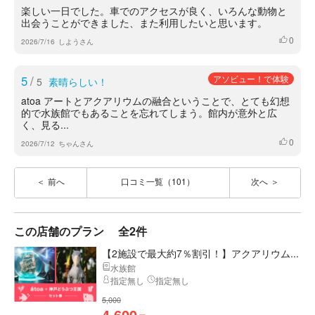
楽しい一日でした。車でのアクセスが良く、いろんな動物と
出会うことができました、また利用したいと思います。
0
いいね
2026/7/16
しようさん
5
/
アソビュー！で体験
5
素晴らしい！
atoa アートとアクアリウムの融合ということで、とても幻想
的で水族館でもあることを忘れてしまう。館内が意外と広
く、見る...
0
いいね
2026/7/12
ちゃんさん
前へ
口コミ一覧（101）
次へ
この店舗のプラン
全2件
【2施設で最大約7％割引！】アクアリウム...
水族館
指定無し
指定無し
5,000