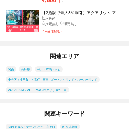
4,600
円
〜
【2施設で最大8％割引】アクアリウム ア...
水族館
指定無し
指定無し
予約受付期間外
関連エリア
関西
兵庫県
神戸・有馬・明石
中央区（神戸市）・元町・三宮・ポートアイランド・ハーバーランド
AQUARIUM × ART atoa×神戸どうぶつ王国
関連キーワード
関西 遊園地・テーマパーク・美術館
関西 水族館