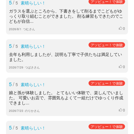
5
/
アソビュー！で体験
5
素晴らしい！
ガラスを選ぶところから、下書きをして削るまでこどもがゆ
っくり取り組むことができました。 削る練習もできたのでこ
どもが自信...
0
いいね
2026/8/1
つむさん
5
/
アソビュー！で体験
5
素晴らしい！
去年も利用しましたが、説明も丁寧で子供たちは満足してい
ました。
0
いいね
2026/7/29
つばささん
5
/
アソビュー！で体験
5
素晴らしい！
娘と孫が体験しました。 とてもいい体験で、楽しんでいまし
た。 可愛いお店で、雰囲気もよくて一組だけでゆっくり作成
できまし...
0
いいね
2026/7/23
のりかさん
5
/
アソビュー！で体験
5
素晴らしい！