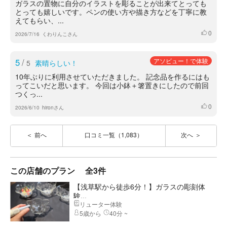
ガラスの置物に自分のイラストを彫ることが出来てとっても
とっても嬉しいです。ペンの使い方や描き方などを丁寧に教
えてもらい、...
0
いいね
2026/7/16
くわりんこさん
5
/
アソビュー！で体験
5
素晴らしい！
10年ぶりに利用させていただきました。 記念品を作るにはも
ってこいだと思います。 今回は小鉢＋箸置きにしたので前回
つくっ...
0
いいね
2026/6/10
hironさん
前へ
口コミ一覧（1,083）
次へ
この店舗のプラン
全3件
【浅草駅から徒歩6分！】ガラスの彫刻体
験...
リューター体験
5歳から
40分 ~