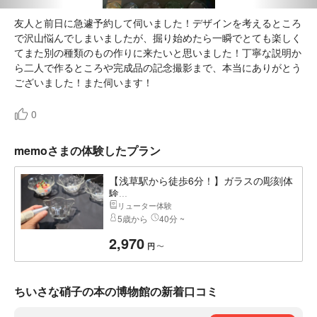
友人と前日に急遽予約して伺いました！デザインを考えるところ
で沢山悩んでしまいましたが、掘り始めたら一瞬でとても楽しく
てまた別の種類のもの作りに来たいと思いました！丁寧な説明か
ら二人で作るところや完成品の記念撮影まで、本当にありがとう
ございました！また伺います！
0
memoさまの体験したプラン
【浅草駅から徒歩6分！】ガラスの彫刻体
験...
リューター体験
5歳から
40分 ~
2,970
〜
円
ちいさな硝子の本の博物館の新着口コミ