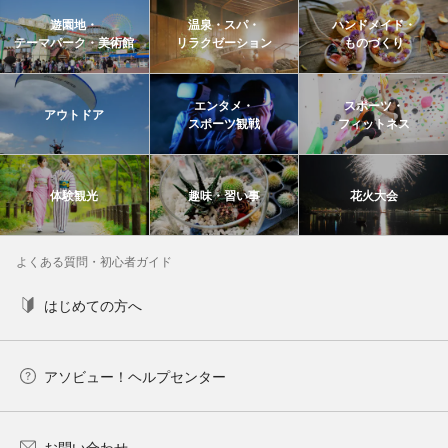
遊園地・
温泉・スパ・
ハンドメイド・
テーマパーク・美術館
リラクゼーション
ものづくり
エンタメ・
スポーツ・
アウトドア
スポーツ観戦
フィットネス
体験観光
趣味・習い事
花火大会
よくある質問・初心者ガイド
はじめての方へ
アソビュー！ヘルプセンター
お問い合わせ