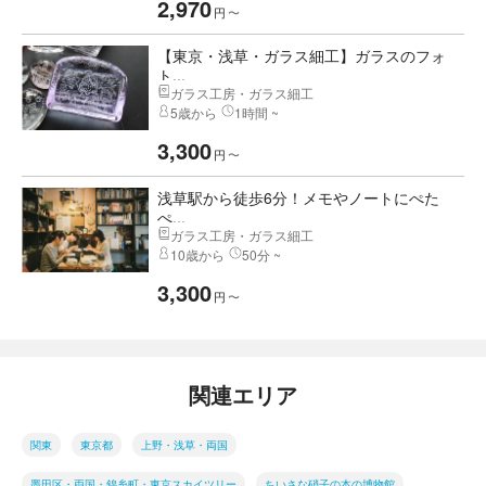
2,970
円
〜
【東京・浅草・ガラス細工】ガラスのフォ
ト...
ガラス工房・ガラス細工
5歳から
1時間 ~
3,300
円
〜
浅草駅から徒歩6分！メモやノートにぺた
ぺ...
ガラス工房・ガラス細工
10歳から
50分 ~
3,300
円
〜
関連エリア
関東
東京都
上野・浅草・両国
墨田区・両国・錦糸町・東京スカイツリー
ちいさな硝子の本の博物館