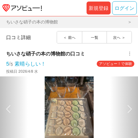
新規登録
ログイン
ちいさな硝子の本の博物館
口コミ詳細
前へ
一覧
次へ
ちいさな硝子の本の博物館
の口コミ
︙
5
/
素晴らしい！
アソビュー！で体験
5
投稿日
2026/4/8 水