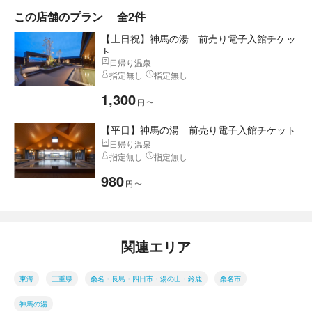
この店舗のプラン
全2件
【土日祝】神馬の湯 前売り電子入館チケッ
ト
日帰り温泉
指定無し
指定無し
1,300
円
〜
【平日】神馬の湯 前売り電子入館チケット
日帰り温泉
指定無し
指定無し
980
円
〜
関連エリア
東海
三重県
桑名・長島・四日市・湯の山・鈴鹿
桑名市
神馬の湯