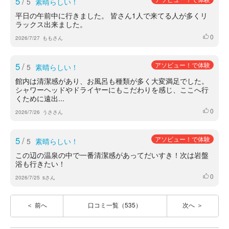
5
/
5
素晴らしい！
平日の午前中に行きました。 皆さん1人で来てる人が多くリ
ラックス出来ました。
0
いいね
2026/7/27
ももさん
5
/
アソビュー！で体験
5
素晴らしい！
館内は清潔感があり、お風呂も種類が多く大変満足でした。
シャワーヘッドやドライヤーにもこだわりを感じ、ここへ行
くために遠出...
0
いいね
2026/7/26
うささん
5
/
アソビュー！で体験
5
素晴らしい！
この辺の温泉の中で一番清潔感があってだいすき！次は岩盤
浴も行きたい！
0
いいね
2026/7/25
sさん
前へ
口コミ一覧（535）
次へ