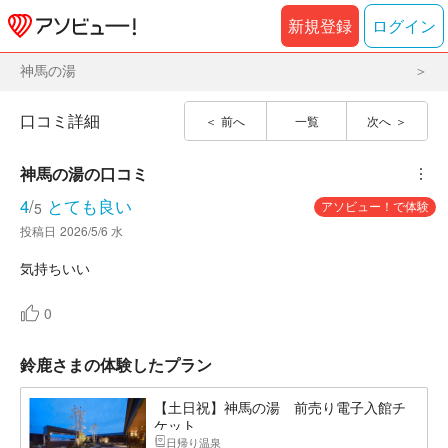
新規登録
ログイン
神馬の湯
口コミ詳細
前へ
一覧
次へ
神馬の湯
の口コミ
︙
4
/
とても良い
アソビュー！で体験
5
投稿日
2026/5/6 水
0
鈴鹿さまの体験したプラン
【土日祝】神馬の湯 前売り電子入館チ
ケット
日帰り温泉