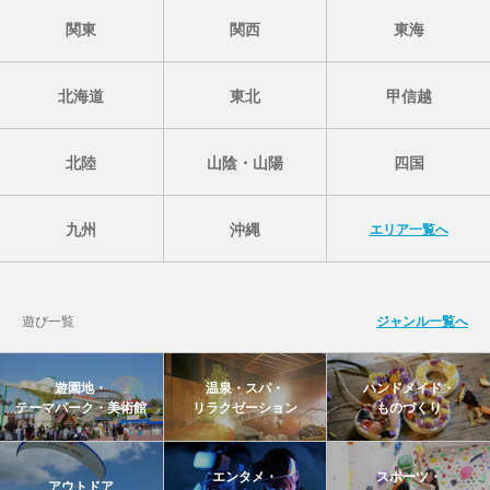
関東
関西
東海
北海道
東北
甲信越
北陸
山陰・山陽
四国
九州
沖縄
エリア一覧へ
遊び一覧
ジャンル一覧へ
遊園地・
温泉・スパ・
ハンドメイド・
テーマパーク・美術館
リラクゼーション
ものづくり
エンタメ・
スポーツ・
アウトドア