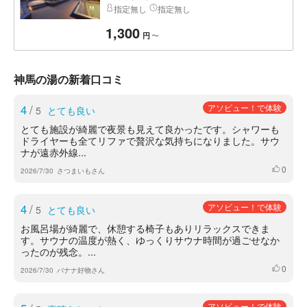
指定無し
指定無し
1,300
〜
円
神馬の湯の新着口コミ
4
/
アソビュー！で体験
5
とても良い
とても施設が綺麗で夜景も見えて良かったです。シャワーも
ドライヤーも全てリファで贅沢な気持ちになりました。サウ
ナが遠赤外線...
0
いいね
2026/7/30
さつまいもさん
4
/
アソビュー！で体験
5
とても良い
お風呂場が綺麗で、休憩する椅子もありリラックスできま
す。サウナの温度が熱く、ゆっくりサウナ時間が過ごせなか
ったのが残念。...
0
いいね
2026/7/30
バナナ好物さん
アソビュー！で体験