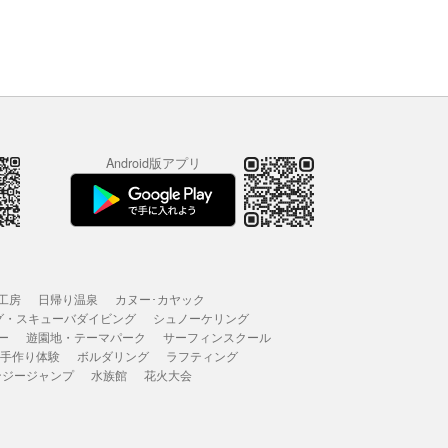
Android版アプリ
工房
日帰り温泉
カヌー･カヤック
グ・スキューバダイビング
シュノーケリング
ー
遊園地・テーマパーク
サーフィンスクール
 手作り体験
ボルダリング
ラフティング
ンジージャンプ
水族館
花火大会