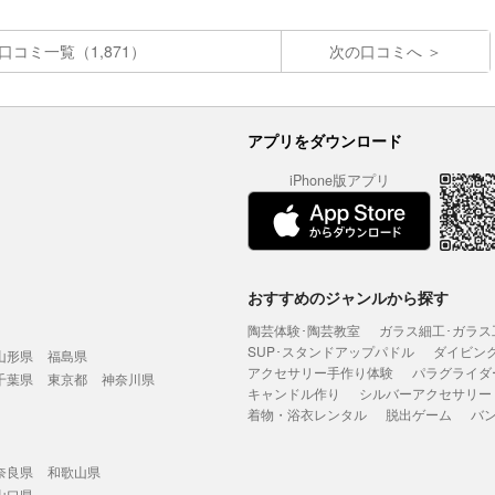
口コミ一覧（1,871）
次の口コミへ
アプリをダウンロード
iPhone版アプリ
おすすめのジャンルから探す
陶芸体験･陶芸教室
ガラス細工･ガラス
SUP･スタンドアップパドル
ダイビン
山形県
福島県
アクセサリー手作り体験
パラグライダ
千葉県
東京都
神奈川県
キャンドル作り
シルバーアクセサリー
着物・浴衣レンタル
脱出ゲーム
バ
奈良県
和歌山県
山口県