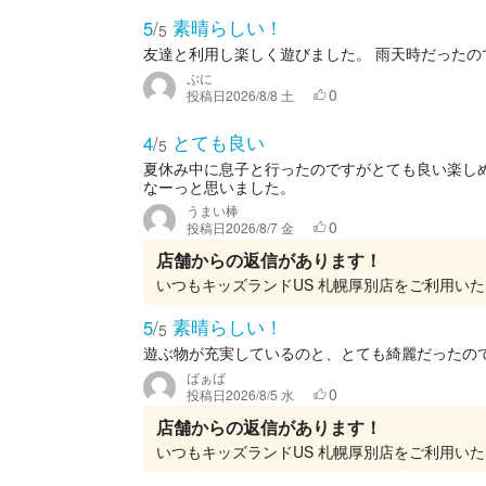
素晴らしい！
5
/
5
友達と利用し楽しく遊びました。 雨天時だったの
ぷに
0
投稿日
2026/8/8 土
とても良い
4
/
5
夏休み中に息子と行ったのですがとても良い楽し
なーっと思いました。
うまい棒
0
投稿日
2026/8/7 金
店舗からの返信があります！
素晴らしい！
5
/
5
遊ぶ物が充実しているのと、とても綺麗だったの
ばぁば
0
投稿日
2026/8/5 水
店舗からの返信があります！