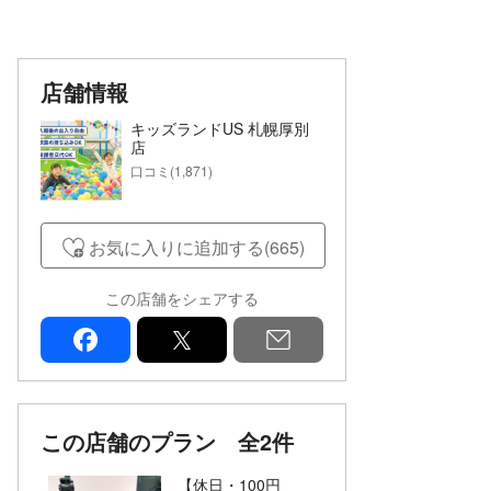
店舗情報
キッズランドUS 札幌厚別
店
口コミ(1,871)
お気に入りに追加する(665)
この店舗をシェアする
facebook
x
mail
この店舗のプラン
全2件
【休日・100円