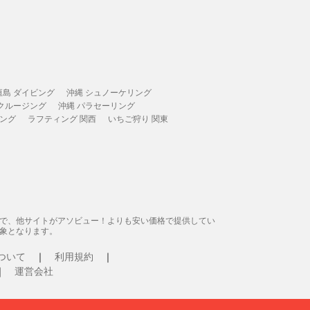
垣島 ダイビング
沖縄 シュノーケリング
 クルージング
沖縄 パラセーリング
ィング
ラフティング 関西
いちご狩り 関東
態で、他サイトがアソビュー！よりも安い価格で提供してい
象となります。
ついて
利用規約
運営会社