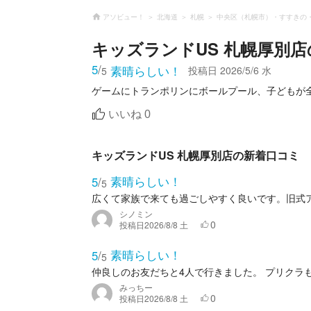
アソビュー！
北海道
札幌
中央区（札幌市）・すすきの
キッズランドUS 札幌厚別店
5
/
素晴らしい！
投稿日
2026/5/6 水
5
いいね
0
キッズランドUS 札幌厚別店の新着口コミ
素晴らしい！
5
/
5
広くて家族で来ても過ごしやすく良いです。旧式
シノミン
0
投稿日
2026/8/8 土
素晴らしい！
5
/
5
仲良しのお友だちと4人で行きました。 プリクラ
みっちー
0
投稿日
2026/8/8 土