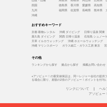
四国
徳島県
香川県
愛媛県
高知県
九州
福岡県
佐賀県
長崎県
熊本県
沖縄
おすすめキーワード
京都 着物レンタル
沖縄 ダイビング
日帰り温泉 関東
屋久島 ダイビング
関西 日帰り温泉
石垣島 シュノー
天草 イルカウォッチング
沖縄 ホエールウォッチング
沖縄 マリンスポーツ
ガラス細工・ガラス工房 東京
宮
その他
ランキングから探す
拠点から探す
掲載お問い合わせ
※アソビュー！の最安値保証は、同一レジャー会社の提供
る場合に限り、差額の2倍のアソビュー！ポイントを付与
リンクについて
ヘル
アソビュー