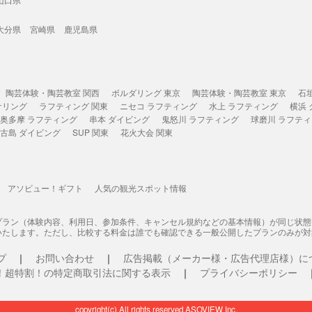
大分県
宮崎県
鹿児島県
陶芸体験・陶芸教室 関西
ボルダリング 東京
陶芸体験・陶芸教室 東京
石
ケリング
ラフティング 関東
ニセコ ラフティング
水上 ラフティング
横浜
奥多摩 ラフティング
串本 ダイビング
鬼怒川 ラフティング
球磨川 ラフテ
古島 ダイビング
SUP 関東
花火大会 関東
アソビュー！ギフト
人気の観光スポット情報
プラン（体験内容、利用日、参加条件、キャンセル規約などの基本情報）が同じ状
いたします。ただし、比較する料金は誰でも確認できる一般公開したプランのみが対
プ
お問い合わせ
広告掲載（メーカー様・広告代理店様）に
！超特割！の特定商取引法に関する表示
プライバシーポリシー
copyright(c) All rights reserved ASOVIEW Inc.