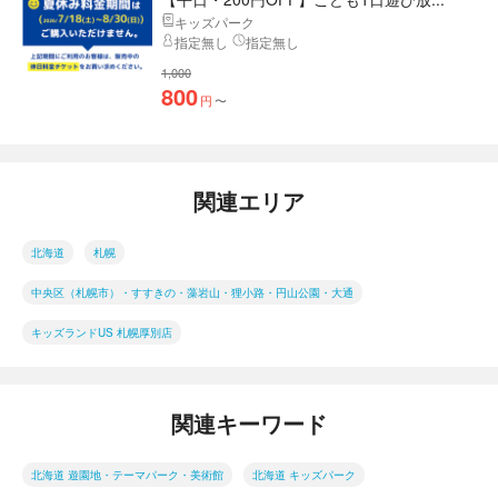
キッズパーク
指定無し
指定無し
1,000
800
円
〜
関連エリア
北海道
札幌
中央区（札幌市）・すすきの・藻岩山・狸小路・円山公園・大通
キッズランドUS 札幌厚別店
関連キーワード
北海道 遊園地・テーマパーク・美術館
北海道 キッズパーク