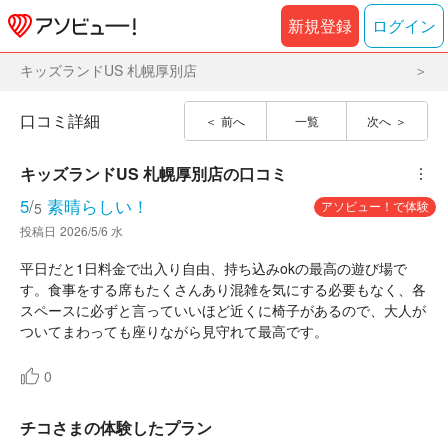
新規登録
ログイン
キッズランドUS 札幌厚別店
口コミ詳細
前へ
一覧
次へ
キッズランドUS 札幌厚別店
の口コミ
︙
5
/
素晴らしい！
アソビュー！で体験
5
投稿日
2026/5/6 水
平日だと1日料金で出入り自由、持ち込みokの最高の遊び場で
す。食事をする席もたくさんあり混雑を気にする必要もなく、各
スペースに必ずと言っていいほど近くに椅子があるので、大人が
ついてまわっても座りながら見守れて最高です。
0
チコさまの体験したプラン