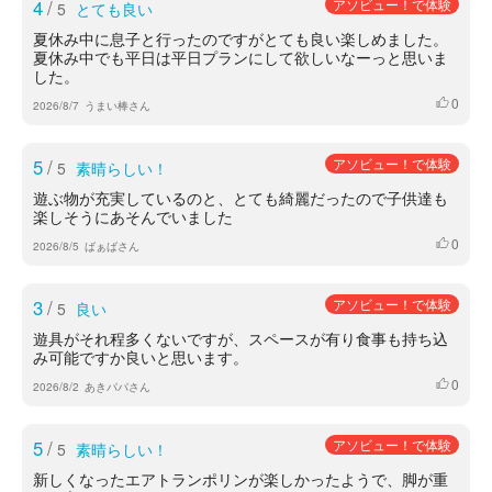
4
/
アソビュー！で体験
5
とても良い
夏休み中に息子と行ったのですがとても良い楽しめました。
夏休み中でも平日は平日プランにして欲しいなーっと思いま
した。
0
いいね
2026/8/7
うまい棒さん
5
/
アソビュー！で体験
5
素晴らしい！
遊ぶ物が充実しているのと、とても綺麗だったので子供達も
楽しそうにあそんでいました
0
いいね
2026/8/5
ばぁばさん
3
/
アソビュー！で体験
5
良い
遊具がそれ程多くないですが、スペースが有り食事も持ち込
み可能ですか良いと思います。
0
いいね
2026/8/2
あきパパさん
5
/
アソビュー！で体験
5
素晴らしい！
新しくなったエアトランポリンが楽しかったようで、脚が重