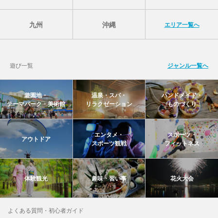
九州
沖縄
エリア一覧へ
遊び一覧
ジャンル一覧へ
遊園地・
温泉・スパ・
ハンドメイド・
テーマパーク・美術館
リラクゼーション
ものづくり
エンタメ・
スポーツ・
アウトドア
スポーツ観戦
フィットネス
体験観光
趣味・習い事
花火大会
よくある質問・初心者ガイド