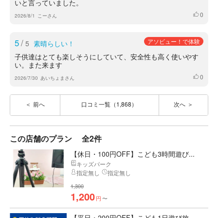
いと言っていました。
0
いいね
2026/8/1
こーさん
5
/
アソビュー！で体験
5
素晴らしい！
子供達はとても楽しそうにしていて、安全性も高く使いやす
い。また来ます
0
いいね
2026/7/30
あいちょまさん
前へ
口コミ一覧（1,868）
次へ
この店舗のプラン
全2件
【休日・100円OFF】こども3時間遊び...
キッズパーク
指定無し
指定無し
1,300
1,200
円
〜
【平日・200円OFF】こども1日遊び放...