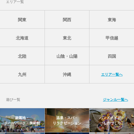
エリア一覧
関東
関西
東海
北海道
東北
甲信越
北陸
山陰・山陽
四国
九州
沖縄
エリア一覧へ
遊び一覧
ジャンル一覧へ
遊園地・
温泉・スパ・
ハンドメイド・
テーマパーク・美術館
リラクゼーション
ものづくり