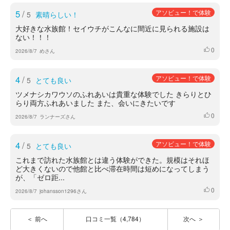
5
/
アソビュー！で体験
5
素晴らしい！
大好きな水族館！セイウチがこんなに間近に見られる施設は
ない！！！
0
いいね
2026/8/7
めさん
4
/
アソビュー！で体験
5
とても良い
ツメナシカワウソのふれあいは貴重な体験でした きらりとひ
らり両方ふれあいました また、会いにきたいです
0
いいね
2026/8/7
ランナーズさん
4
/
アソビュー！で体験
5
とても良い
これまで訪れた水族館とは違う体験ができた。規模はそれほ
ど大きくないので他館と比べ滞在時間は短めになってしまう
が、「ゼロ距...
0
いいね
2026/8/7
johansson1296さん
前へ
口コミ一覧（4,784）
次へ