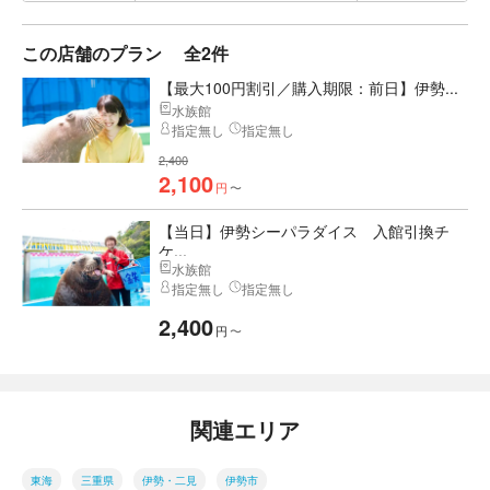
この店舗のプラン
全2件
【最大100円割引／購入期限：前日】伊勢...
水族館
指定無し
指定無し
2,400
2,100
円
〜
【当日】伊勢シーパラダイス 入館引換チ
ケ...
水族館
指定無し
指定無し
2,400
円
〜
関連エリア
東海
三重県
伊勢・二見
伊勢市