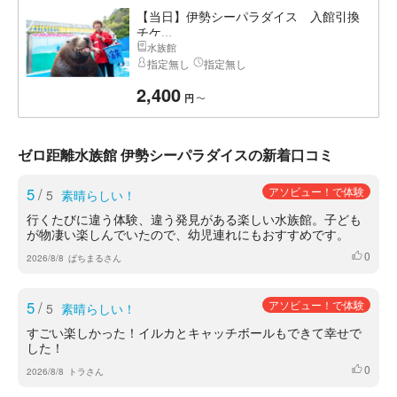
【当日】伊勢シーパラダイス 入館引換
チケ...
水族館
指定無し
指定無し
2,400
〜
円
ゼロ距離水族館 伊勢シーパラダイスの新着口コミ
5
/
アソビュー！で体験
5
素晴らしい！
行くたびに違う体験、違う発見がある楽しい水族館。子ども
が物凄い楽しんでいたので、幼児連れにもおすすめです。
0
いいね
2026/8/8
ぱちまるさん
5
/
アソビュー！で体験
5
素晴らしい！
すごい楽しかった！イルカとキャッチボールもできて幸せで
した！
0
いいね
2026/8/8
トラさん