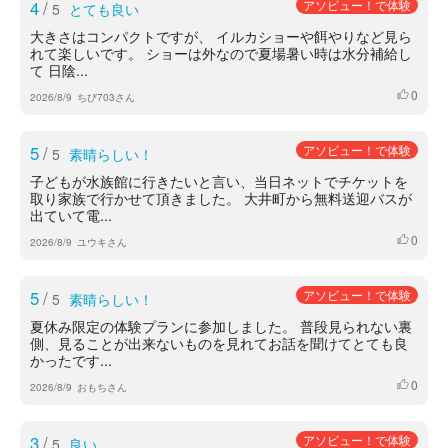
4
/
アソビュー！で体験
5
とても良い
大きさはコンパクトですが、 イルカショーや餌やりなど見ら
れて楽しいです。 ショーは外なので夏場暑い時は水分補給し
て 日陰...
0
いいね
2026/8/9
ちび703さん
5
/
アソビュー！で体験
5
素晴らしい！
子どもが水族館に行きたいと言い、当日ネットでチケットを
取り家族で行かせて頂きました。 大井町から無料送迎バスが
出ていて電...
0
いいね
2026/8/9
ユウキさん
5
/
アソビュー！で体験
5
素晴らしい！
夏休み限定の体験プランに参加しました。 普段見られない裏
側、見ることが出来ないものを見れてお話を聞けてとても良
かったです...
0
いいね
2026/8/9
おもちさん
3
/
アソビュー！で体験
5
良い