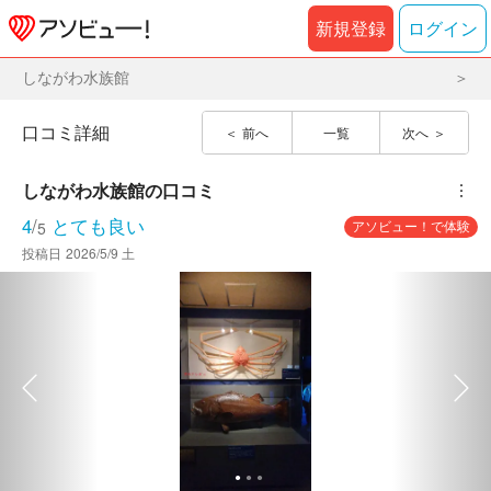
新規登録
ログイン
しながわ水族館
口コミ詳細
前へ
一覧
次へ
しながわ水族館
の口コミ
︙
4
/
とても良い
アソビュー！で体験
5
投稿日
2026/5/9 土