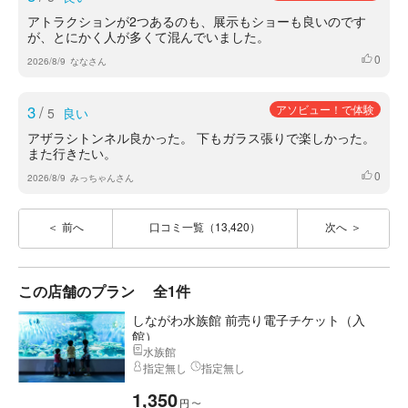
アトラクションが2つあるのも、展示もショーも良いのです
が、とにかく人が多くて混んでいました。
0
いいね
2026/8/9
ななさん
3
/
アソビュー！で体験
5
良い
アザラシトンネル良かった。 下もガラス張りで楽しかった。
また行きたい。
0
いいね
2026/8/9
みっちゃんさん
前へ
口コミ一覧（13,420）
次へ
この店舗のプラン
全1件
しながわ水族館 前売り電子チケット（入
館）
水族館
指定無し
指定無し
1,350
円
〜