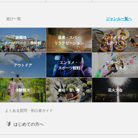
遊び一覧
ジャンル一覧へ
遊園地・
温泉・スパ・
ハンドメイド・
テーマパーク・美術館
リラクゼーション
ものづくり
エンタメ・
スポーツ・
アウトドア
スポーツ観戦
フィットネス
体験観光
趣味・習い事
花火大会
よくある質問・初心者ガイド
はじめての方へ