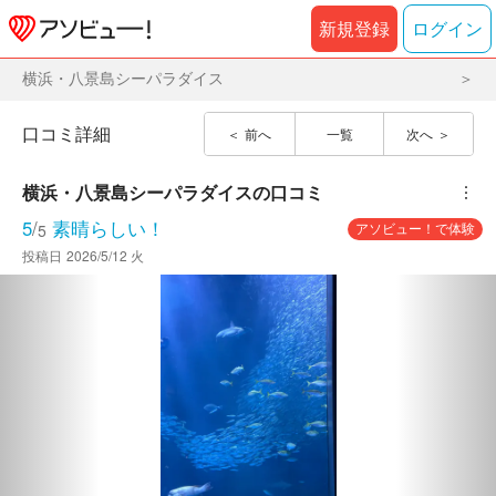
新規登録
ログイン
横浜・八景島シーパラダイス
口コミ詳細
前へ
一覧
次へ
横浜・八景島シーパラダイス
の口コミ
︙
5
/
素晴らしい！
アソビュー！で体験
5
投稿日
2026/5/12 火