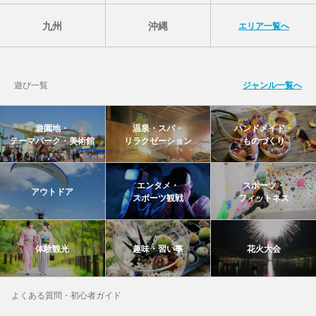
九州
沖縄
エリア一覧へ
遊び一覧
ジャンル一覧へ
遊園地・
温泉・スパ・
ハンドメイド・
テーマパーク・美術館
リラクゼーション
ものづくり
エンタメ・
スポーツ・
アウトドア
スポーツ観戦
フィットネス
体験観光
趣味・習い事
花火大会
よくある質問・初心者ガイド