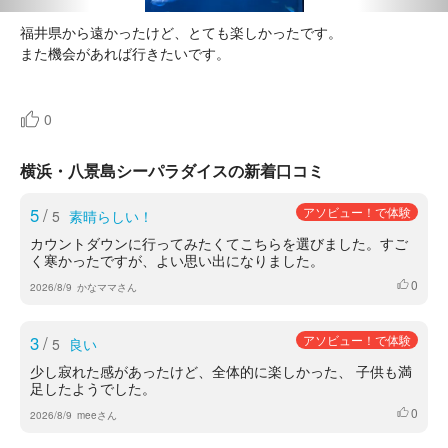
福井県から遠かったけど、とても楽しかったです。
また機会があれば行きたいです。
0
横浜・八景島シーパラダイスの新着口コミ
5
/
アソビュー！で体験
5
素晴らしい！
カウントダウンに行ってみたくてこちらを選びました。すご
く寒かったですが、よい思い出になりました。
0
いいね
2026/8/9
かなママさん
3
/
アソビュー！で体験
5
良い
少し寂れた感があったけど、全体的に楽しかった、 子供も満
足したようでした。
0
いいね
2026/8/9
meeさん