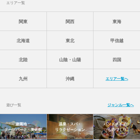
エリア一覧
関東
関西
東海
北海道
東北
甲信越
北陸
山陰・山陽
四国
九州
沖縄
エリア一覧へ
遊び一覧
ジャンル一覧へ
遊園地・
温泉・スパ・
ハンドメイド・
テーマパーク・美術館
リラクゼーション
ものづくり