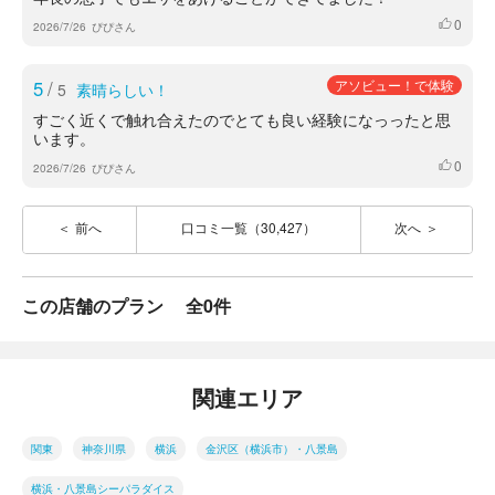
0
いいね
2026/7/26
ぴぴさん
5
/
アソビュー！で体験
5
素晴らしい！
すごく近くで触れ合えたのでとても良い経験になっったと思
います。
0
いいね
2026/7/26
ぴぴさん
前へ
口コミ一覧（30,427）
次へ
この店舗のプラン
全0件
関連エリア
関東
神奈川県
横浜
金沢区（横浜市）・八景島
横浜・八景島シーパラダイス