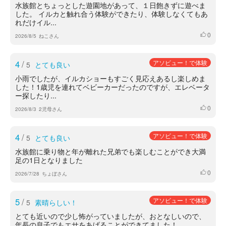
水族館とちょっとした遊園地があって、１日飽きずに遊べま
した。 イルカと触れ合う体験ができたり、体験しなくてもあ
れだけイル...
0
いいね
2026/8/5
ねこさん
4
/
アソビュー！で体験
5
とても良い
小雨でしたが、イルカショーもすごく見応えあるし楽しめま
した！1歳児を連れてベビーカーだったのですが、エレベータ
ー探したり...
0
いいね
2026/8/3
2児母さん
4
/
アソビュー！で体験
5
とても良い
水族館に乗り物と年が離れた兄弟でも楽しむことができ大満
足の1日となりました
0
いいね
2026/7/28
ちょぼさん
5
/
アソビュー！で体験
5
素晴らしい！
とても近いので少し怖がっていましたが、おとなしいので、
年長の息子でもエサをあげることができてました！