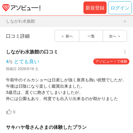
新規登録
ログイン
しながわ水族館
口コミ詳細
前へ
一覧
次へ
しながわ水族館
の口コミ
︙
4
/
とても良い
アソビュー！で体験
5
投稿日
2026/5/16 土
午前中のイルカショーは日差しが強く座席も熱い状態でしたが、
午後は日陰になり楽しく鑑賞出来ました。
3歳児は、直ぐに飽きてしまいましたが、
外には公園もあり、何度でも出入り出来るのが助かりました
0
サキハヤ母さんさまの体験したプラン