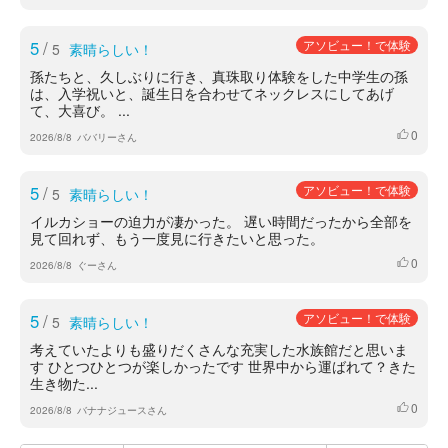
5
/
アソビュー！で体験
5
素晴らしい！
孫たちと、久しぶりに行き、真珠取り体験をした中学生の孫
は、入学祝いと、誕生日を合わせてネックレスにしてあげ
て、大喜び。 ...
0
いいね
2026/8/8
ババリーさん
5
/
アソビュー！で体験
5
素晴らしい！
イルカショーの迫力が凄かった。 遅い時間だったから全部を
見て回れず、もう一度見に行きたいと思った。
0
いいね
2026/8/8
ぐーさん
5
/
アソビュー！で体験
5
素晴らしい！
考えていたよりも盛りだくさんな充実した水族館だと思いま
す ひとつひとつが楽しかったです 世界中から運ばれて？きた
生き物た...
0
いいね
2026/8/8
バナナジュースさん