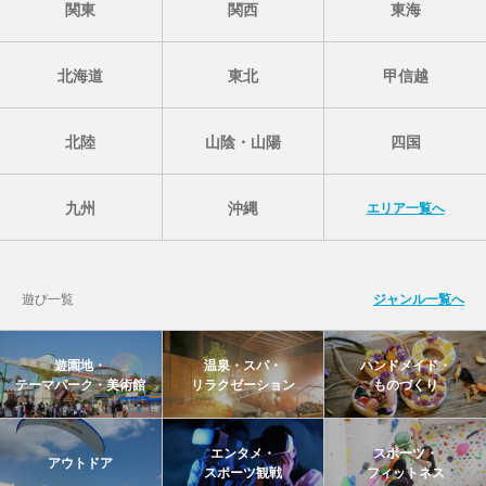
関東
関西
東海
北海道
東北
甲信越
北陸
山陰・山陽
四国
九州
沖縄
エリア一覧へ
遊び一覧
ジャンル一覧へ
遊園地・
温泉・スパ・
ハンドメイド・
テーマパーク・美術館
リラクゼーション
ものづくり
エンタメ・
スポーツ・
アウトドア
スポーツ観戦
フィットネス