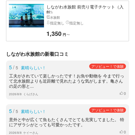
しながわ水族館 前売り電子チケット（入
館）
水族館
指定無し
指定無し
1,350
〜
円
しながわ水族館の新着口コミ
5
/
アソビュー！で体験
5
素晴らしい！
工夫がされていて楽しかったです！お魚や動物を 今まで行っ
て北水族館よりも近距離で見れたような気がします。亀さん
の足の形と...
0
いいね
2026/8/8
くらげさん
5
/
アソビュー！で体験
5
素晴らしい！
意外と中が広くて魚もたくさんでとても充実してました。 特
にアザラシがとっても可愛かったです。
0
いいね
2026/8/8
ケイーさん