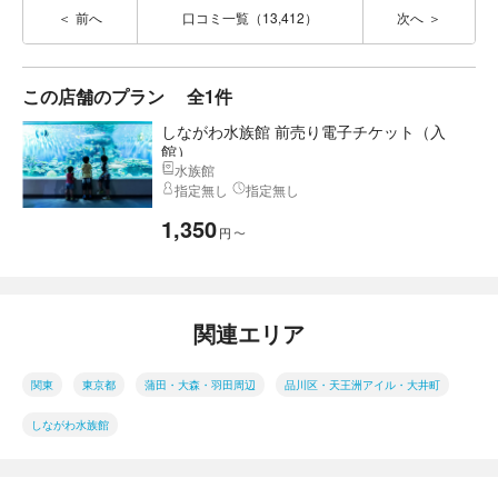
前へ
口コミ一覧（13,412）
次へ
この店舗のプラン
全1件
しながわ水族館 前売り電子チケット（入
館）
水族館
指定無し
指定無し
1,350
円
〜
関連エリア
関東
東京都
蒲田・大森・羽田周辺
品川区・天王洲アイル・大井町
しながわ水族館